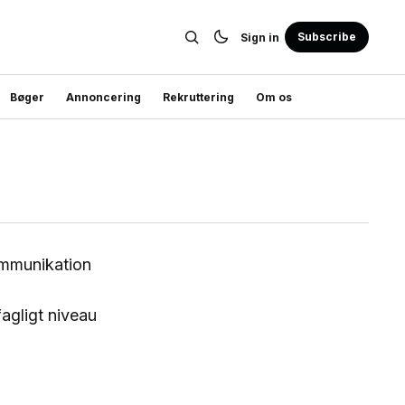
Subscribe
Sign in
Bøger
Annoncering
Rekruttering
Om os
kommunikation
agligt niveau