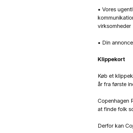
• Vores ugentl
kommunikation 
virksomheder
• Din annonce
Klippekort
Køb et klippek
år fra første i
Copenhagen Re
at finde folk 
Derfor kan Co