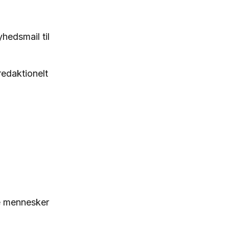
edsmail til
redaktionelt
e mennesker