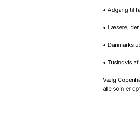
• Adgang til f
• Læsere, der
• Danmarks ub
• Tusindvis af
Vælg Copenhag
alle som er o