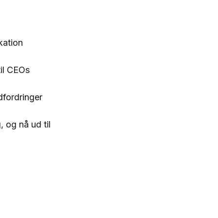
kation
til CEOs
dfordringer
og nå ud til