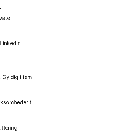
f
vate
LinkedIn
 Gyldig i fem
ksomheder til
ttering