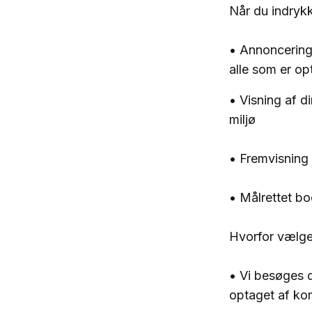
Når du indrykk
• Annoncering
alle som er o
• Visning af d
miljø
• Fremvisning 
• Målrettet b
Hvorfor vælg
• Vi besøges 
optaget af ko