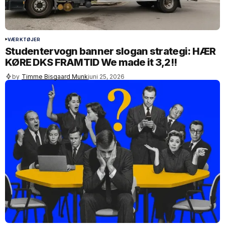
VÆRKTØJER
Studentervogn banner slogan strategi: HÆR
KØRE DKS FRAMTID We made it 3,2!!
by
Timme Bisgaard Munk
juni 25, 2026