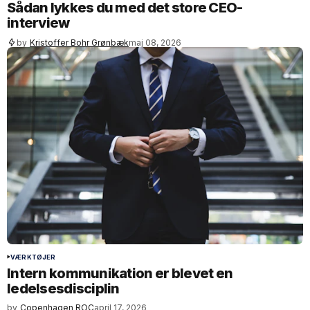
Sådan lykkes du med det store CEO-
interview
by
Kristoffer Bohr Grønbæk
maj 08, 2026
VÆRKTØJER
Intern kommunikation er blevet en
ledelsesdisciplin
by
Copenhagen ROC
april 17, 2026