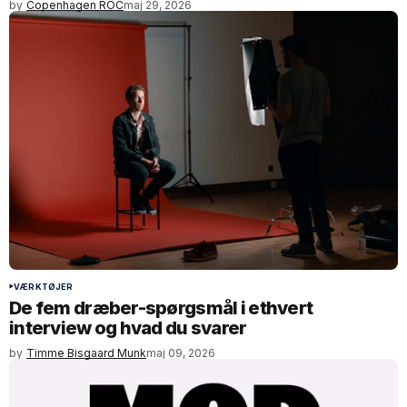
by
Copenhagen ROC
maj 29, 2026
VÆRKTØJER
De fem dræber-spørgsmål i ethvert
interview og hvad du svarer
by
Timme Bisgaard Munk
maj 09, 2026