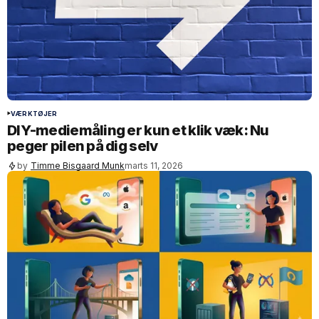
VÆRKTØJER
DIY-mediemåling er kun et klik væk: Nu
peger pilen på dig selv
by
Timme Bisgaard Munk
marts 11, 2026