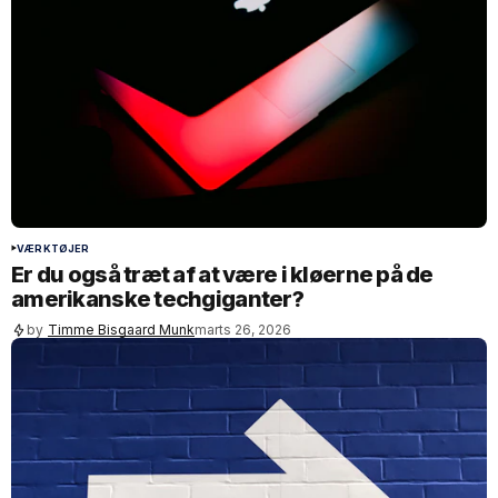
VÆRKTØJER
Er du også træt af at være i kløerne på de
amerikanske techgiganter?
by
Timme Bisgaard Munk
marts 26, 2026