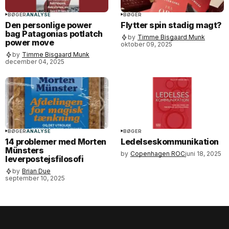
BØGER
ANALYSE
BØGER
Den personlige power
Flytter spin stadig magt?
bag Patagonias potlatch
by
Timme Bisgaard Munk
power move
oktober 09, 2025
by
Timme Bisgaard Munk
december 04, 2025
BØGER
ANALYSE
BØGER
14 problemer med Morten
Ledelseskommunikation
Münsters
by
Copenhagen ROC
juni 18, 2025
leverpostejsfilosofi
by
Brian Due
september 10, 2025