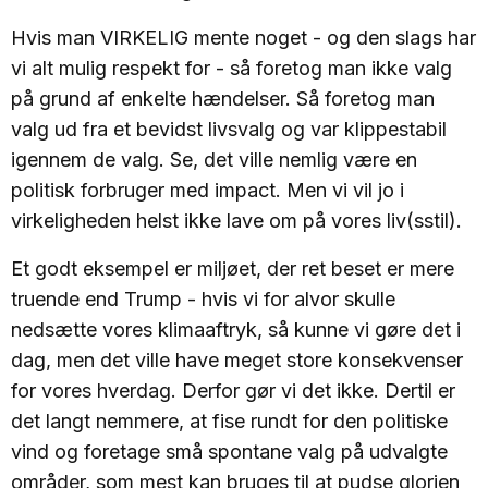
Hvis man VIRKELIG mente noget - og den slags har
vi alt mulig respekt for - så foretog man ikke valg
på grund af enkelte hændelser. Så foretog man
valg ud fra et bevidst livsvalg og var klippestabil
igennem de valg. Se, det ville nemlig være en
politisk forbruger med impact. Men vi vil jo i
virkeligheden helst ikke lave om på vores liv(sstil).
Et godt eksempel er miljøet, der ret beset er mere
truende end Trump - hvis vi for alvor skulle
nedsætte vores klimaaftryk, så kunne vi gøre det i
dag, men det ville have meget store konsekvenser
for vores hverdag. Derfor gør vi det ikke. Dertil er
det langt nemmere, at fise rundt for den politiske
vind og foretage små spontane valg på udvalgte
områder, som mest kan bruges til at pudse glorien