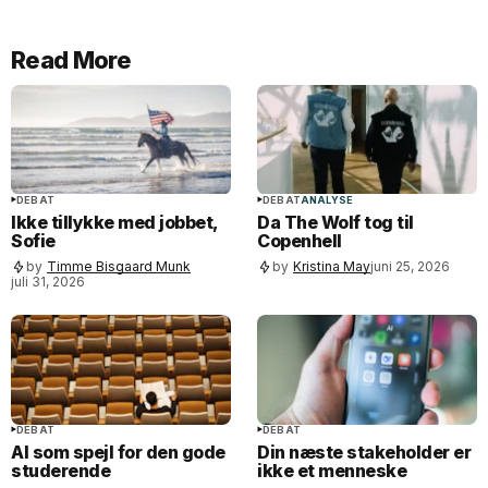
Read More
DEBAT
DEBAT
ANALYSE
Ikke tillykke med jobbet,
Da The Wolf tog til
Sofie
Copenhell
by
Timme Bisgaard Munk
by
Kristina May
juni 25, 2026
juli 31, 2026
DEBAT
DEBAT
AI som spejl for den gode
Din næste stakeholder er
studerende
ikke et menneske