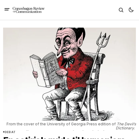
From the cover of the University of Georgia Press edition of 
The Devil’s
Dictionary
. 
https://www.theparisreview.org/blog/2017/10/25/best-bits-devils-
DEBAT
dictionary/