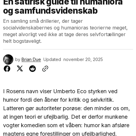
En satirisk guide til humaniora
og samfundsvidenskab
En samling små drillerier, der tager
socialvidenskabernes og humanioras teorierne meget,
meget alvorligt ved ikke at tage deres selvfortællinger
helt bogstaveligt.
by
Brian Due
Updated
november 20, 2025
I Rosens navn viser Umberto Eco styrken ved
humor fordi den åbner for kritik og selvkritik.
Latteren gør autoriteter porøse: den minder os om,
at ingen teori er ufejlbarlig. Det er derfor munkene
vogter komedien som et våben: humor kan afsløre
magtens egne forestillinger om ufejlbarlighed.