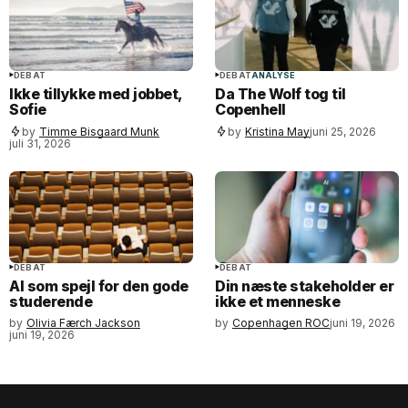
DEBAT
DEBAT
ANALYSE
Ikke tillykke med jobbet,
Da The Wolf tog til
Sofie
Copenhell
by
Timme Bisgaard Munk
by
Kristina May
juni 25, 2026
juli 31, 2026
DEBAT
DEBAT
AI som spejl for den gode
Din næste stakeholder er
studerende
ikke et menneske
by
Olivia Færch Jackson
by
Copenhagen ROC
juni 19, 2026
juni 19, 2026