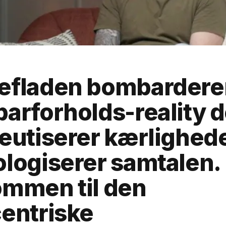
efladen bombardere
arforholds-reality d
eutiserer kærlighed
logiserer samtalen.
ommen til den
entriske