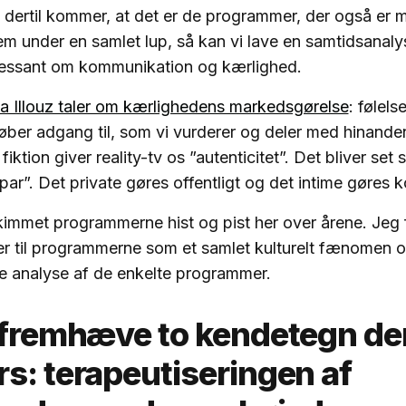
dertil kommer, at det er de programmer, der også er m
em under en samlet lup, så kan vi lave en samtidsanaly
eressant om kommunikation og kærlighed.
a Illouz taler om kærlighedens markedsgørelse
: følelse
øber adgang til, som vi vurderer og deler med hinand
fiktion giver reality-tv os ”autenticitet”. Det bliver se
par”. Det private gøres offentligt og det intime gøres k
kimmet programmerne hist og pist her over årene. Jeg 
er til programmerne som et samlet kulturelt fænomen 
e analyse af de enkelte programmer.
l fremhæve to kendetegn de
s: terapeutiseringen af