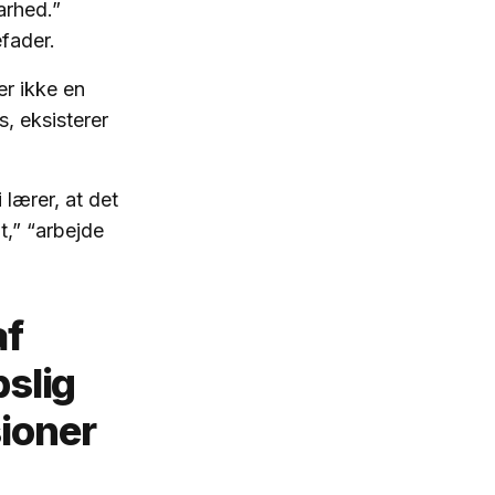
arhed.”
fader.
er ikke en
s, eksisterer
lærer, at det
t,” “arbejde
af
pslig
ioner