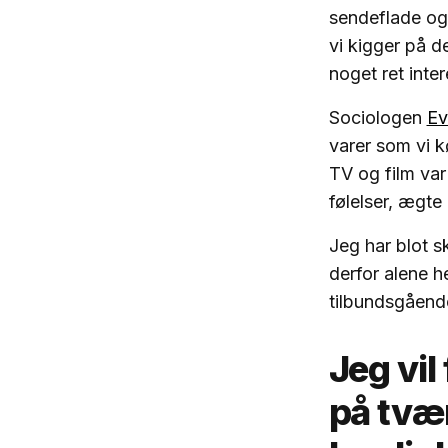
sendeflade og 
vi kigger på d
noget ret int
Sociologen
Ev
varer som vi k
TV og film var 
følelser, ægte 
Jeg har blot s
derfor alene h
tilbundsgåend
Jeg vi
på tvær