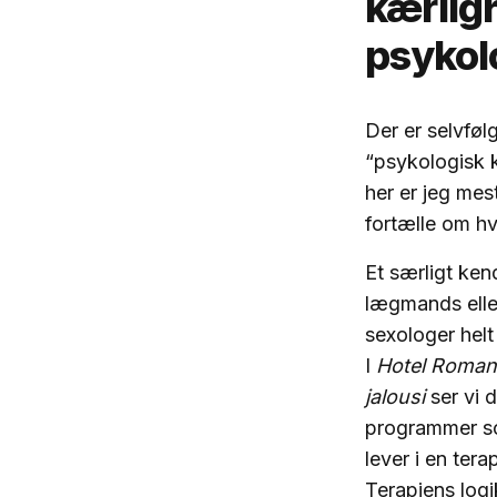
kærlig
psykol
Der er selvfø
“psykologisk k
her er jeg mes
fortælle om h
Et særligt ken
lægmands eller
sexologer helt 
I
Hotel Roman
jalousi
ser vi d
programmer s
lever i en ter
Terapiens logi