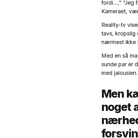
fordi…,” “Jeg 
Kameraet, vær
Reality-tv vis
tavs, kropslig 
nærmest ikke i
Med en så mass
sunde par er d
med jalousien
Men kæ
noget a
nærhed
forsvin