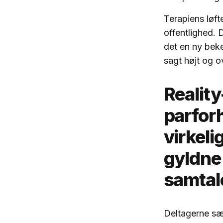
Terapiens løft
offentlighed. 
det en ny beke
sagt højt og o
Realit
parforh
virkeli
gyldne
samtal
Deltagerne sæt