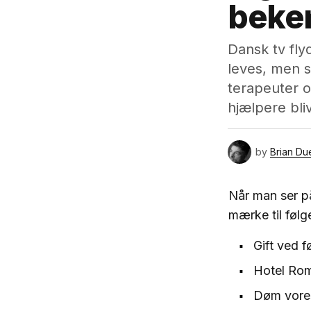
beke
Dansk tv fly
leves, men s
terapeuter 
hjælpere bli
by
Brian Du
Når man ser på
mærke til føl
Gift ved f
Hotel Rom
Døm vores