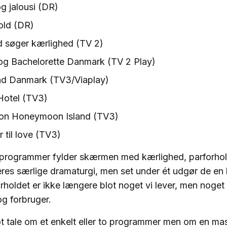
og jalousi (DR)
old (DR)
søger kærlighed (TV 2)
og Bachelorette Danmark (TV 2 Play)
nd Danmark (TV3/Viaplay)
Hotel (TV3)
 on Honeymoon Island (TV3)
 til love (TV3)
0 programmer fylder skærmen med kærlighed, parforhold
res særlige dramaturgi, men set under ét udgør de en k
rholdet er ikke længere blot noget vi lever, men noget 
og forbruger.
ot tale om et enkelt eller to programmer men om en ma