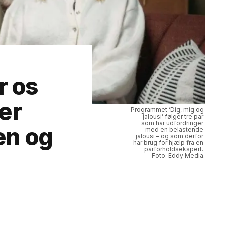
r os
er
Programmet ‘Dig, mig og 
jalousi’ følger tre par 
som har udfordringer 
en og
med en belastende 
jalousi – og som derfor 
har brug for hjælp fra en 
parforholdsekspert. 
Foto: Eddy Media.