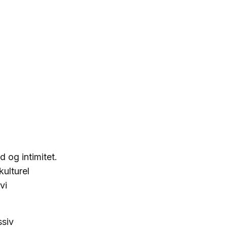
 og intimitet.
ulturel
vi
ssiv