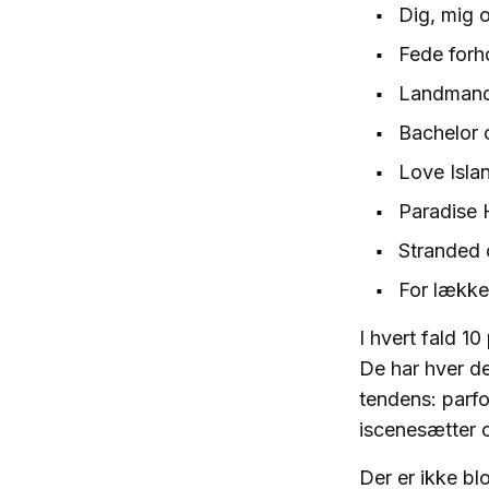
Dig, mig 
Fede forh
Landmand 
Bachelor 
Love Isla
Paradise 
Stranded
For lækker
I hvert fald 1
De har hver de
tendens: parfo
iscenesætter 
Der er ikke bl