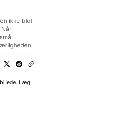
en ikke blot
. Når
 små
kærligheden.
 billede. Læg