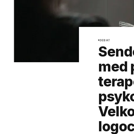
DEBAT
Send
med p
terap
psyko
Velk
logoc