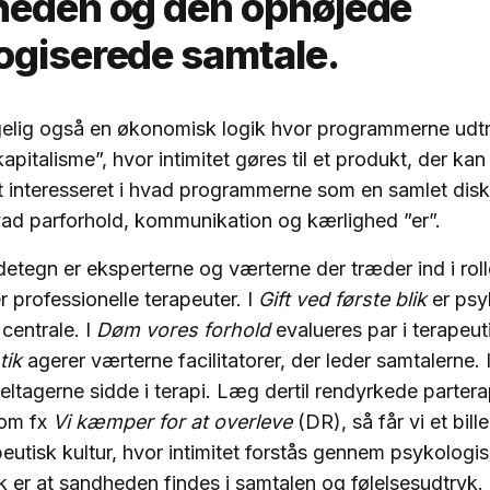
heden og den ophøjede
ogiserede samtale.
lgelig også en økonomisk logik hvor programmerne udt
apitalisme”, hvor intimitet gøres til et produkt, der k
t interesseret i hvad programmerne som en samlet disk
vad parforhold, kommunikation og kærlighed ”er”.
detegn er eksperterne og værterne der træder ind i rol
 professionelle terapeuter. I
Gift ved første blik
er psy
centrale. I
Døm vores forhold
evalueres par i terapeut
tik
agerer værterne facilitatorer, der leder samtalerne. 
eltagerne sidde i terapi. Læg dertil rendyrkede partera
om fx
Vi kæmper for at overleve
(DR), så får vi et bille
apeutisk kultur, hvor intimitet forstås gennem psykologi
k er at sandheden findes i samtalen og følelsesudtryk.