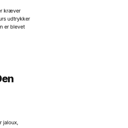
er kræver
urs udtrykker
n er blevet
 Den
 jaloux,