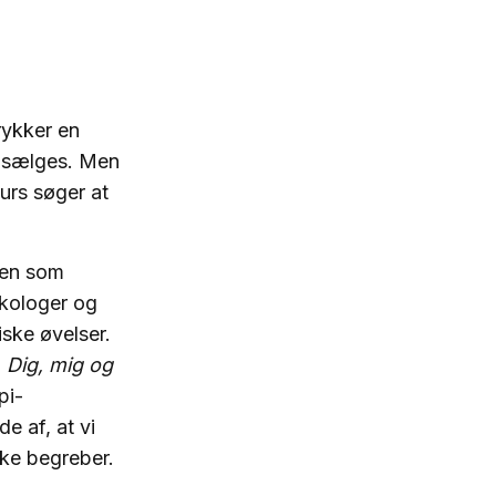
rykker en
an sælges. Men
urs søger at
len som
kologer og
iske øvelser.
I
Dig, mig og
pi-
de af, at vi
ske begreber.