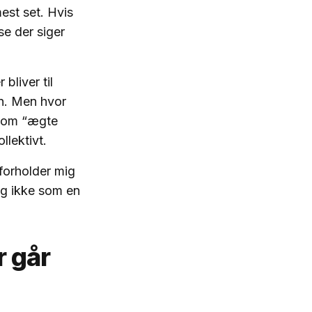
est set. Hvis
se der siger
r bliver til
en. Men hvor
t som “ægte
ollektivt.
forholder mig
og ikke som en
r går