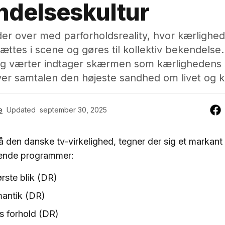
ndelseskultur
der over med parforholdsreality, hvor kærlighed
ættes i scene og gøres til kollektiv bekendelse
og værter indtager skærmen som kærlighedens
ver samtalen den højeste sandhed om livet og 
e
Updated
september 30, 2025
 den danske tv-virkelighed, tegner der sig et markant
gende programmer:
ørste blik (DR)
antik (DR)
 forhold (DR)