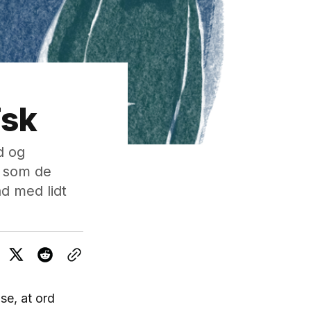
Fsk
d og
, som de
d med lidt
se, at ord