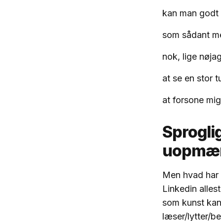
kan man godt g
som sådant me
nok, lige nøja
at se en stor 
at forsone mig
Sprogli
uopmæ
Men hvad har 
Linkedin alles
som kunst kan
læser/lytter/