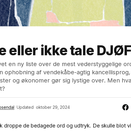
le eller ikke tale DJØ
et en ny liste over de mest vederstyggelige or
En ophobning af vendekåbe-agtig kancellisprog
ister og økonomer gør sig lystige over. Men hva
et?
osendal
Updated
oktober 29, 2024
k droppe de bedagede ord og udtryk. De skulle blot vi