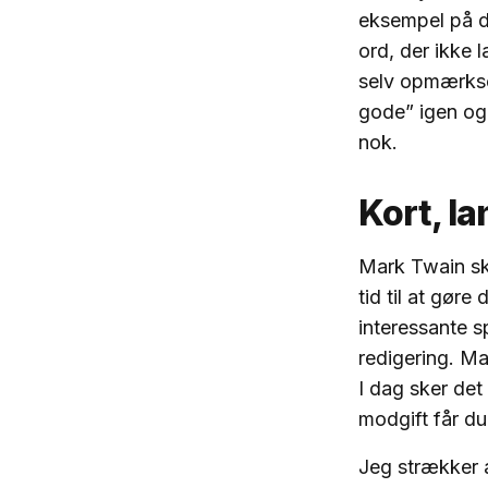
eksempel på 
ord, der ikke
selv opmærksom
gode” igen og 
nok.
Kort, l
Mark Twain skr
tid til at gøre
interessante 
redigering. Ma
I dag sker det
modgift får du 
Jeg strækker 