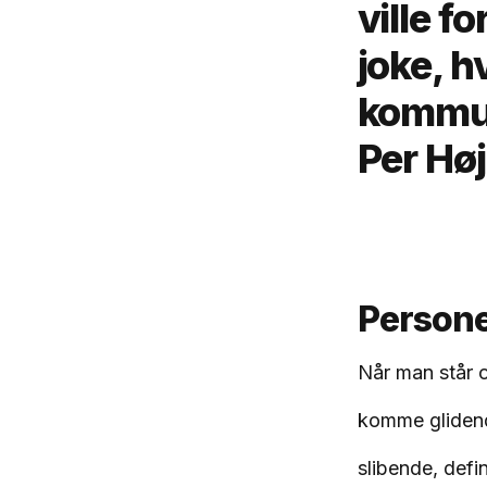
ville f
joke, h
kommun
Per Hø
Personen
Når man står o
komme glidend
slibende, defi