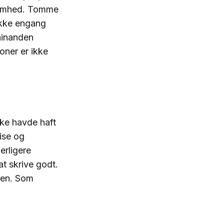
somhed. Tomme
ikke engang
 hinanden
oner er ikke
kke havde haft
cise og
erligere
at skrive godt.
iden. Som