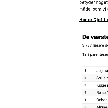
betyder noget
måde, som vi a
Her er Djøf-li