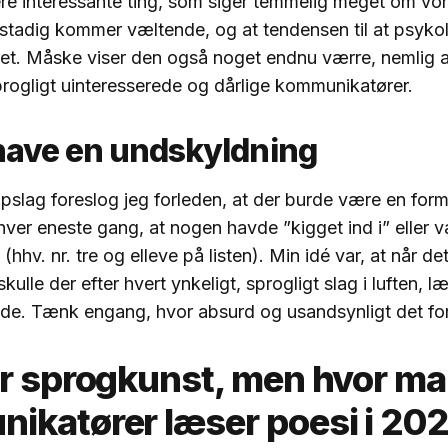
lere interessante ting, som siger temmelig meget om vore
stadig kommer væltende, og at tendensen til at psykol
get. Måske viser den også noget endnu værre, nemlig 
rogligt uinteresserede og dårlige kommunikatører.
 have en undskyldning
opslag foreslog jeg forleden, at der burde være en form
ver eneste gang, at nogen havde ”kigget ind i” eller 
(hhv. nr. tre og elleve på listen). Min idé var, at når d
kulle der efter hvert ynkeligt, sprogligt slag i luften, l
e. Tænk engang, hvor absurd og usandsynligt det forsl
er sprogkunst, men hvor m
ikatører læser poesi i 20