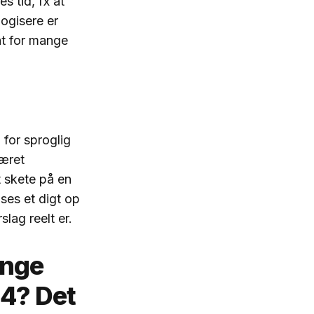
s tid, fx at
ogisere er
at for mange
 for sproglig
været
et skete på en
æses et digt op
ag reelt er.
ange
24? Det