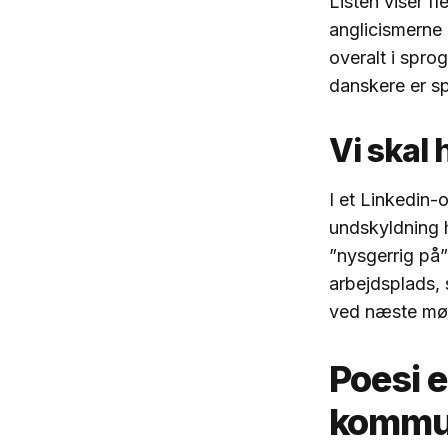
Listen viser f
anglicismerne 
overalt i spro
danskere er sp
Vi skal
I et Linkedin-
undskyldning h
”nysgerrig på” 
arbejdsplads, s
ved næste mød
Poesi 
kommun