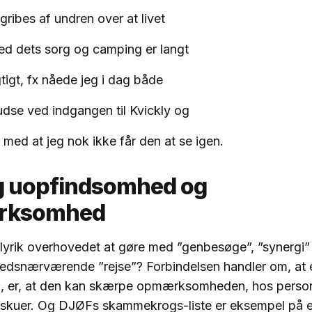
ribes af undren over at livet
d dets sorg og camping er langt
gtigt, fx nåede jeg i dag både
tudse ved indgangen til Kvickly og
 med at jeg nok ikke får den at se igen.
g uopfindsomhed og
rksomhed
lyrik overhovedet at gøre med ”genbesøge”, ”synergi”
tedsnærværende ”rejse”? Forbindelsen handler om, at e
, er, at den kan skærpe opmærksomheden, hos perso
beskuer. Og DJØFs skammekrogs-liste er eksempel på 