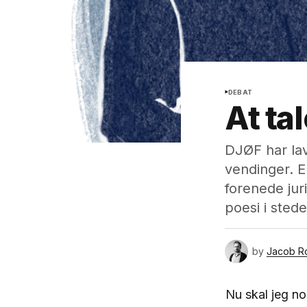
DEBAT
At ta
DJØF har lav
vendinger. 
forenede jur
poesi i sted
by
Jacob R
Nu skal jeg no