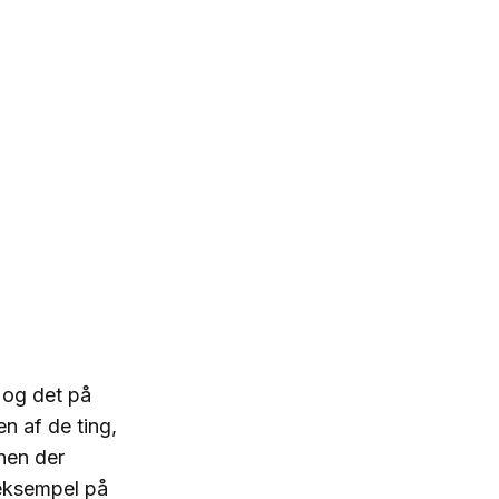
 og det på
n af de ting,
nen der
eksempel på