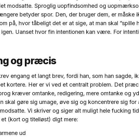
det modsatte. Sproglig uopfindsomhed og uopmærk
 længere betyder spor. Den, der bruger dem, er måske 
 på, hvor tåbeligt det er at sige, at man skal ”spille
igen. Uanset hvor fin intentionen kan være. For intenti
ang og præcis
ev engang et langt brev, fordi han, som han sagde, i
 det kortere. Her er vi ved et centralt problem. Det præ
sprog kræver omtanke, redigering, mere omtanke og yd
n skal gøre sig umage, øve sig og koncentrere sig for 
 modsatte. Vi skriver og siger alt muligt hele fucking t
et (kort og titelløst) digt mere:
armene ud