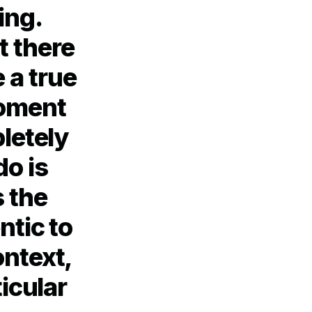
ing.
t there
e a true
moment
letely
o is
s the
ntic to
ntext,
icular