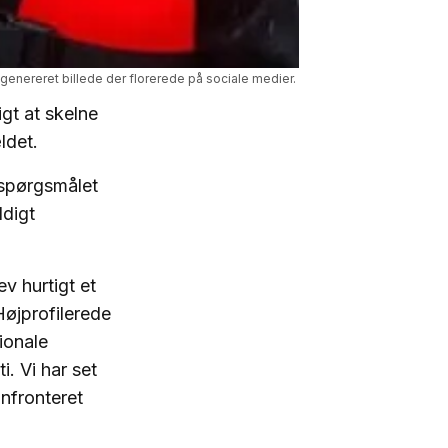
-genereret billede der florerede på sociale medier. 
gt at skelne
ldet.
 spørgsmålet
ldigt
v hurtigt et
øjprofilerede
ionale
. Vi har set
nfronteret