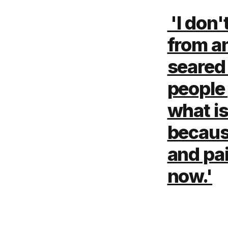
'I don
from an
seared 
people
what is
because
and pai
now.'