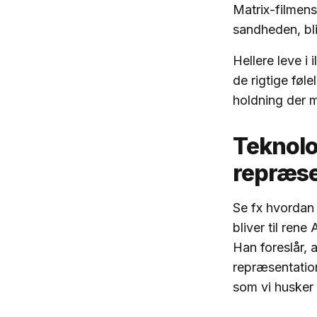
Matrix-filmens
sandheden, bli
Hellere leve i 
de rigtige føl
holdning der 
Teknolog
repræs
Se fx hvordan
bliver til rene
Han foreslår, a
repræsentation 
som vi husker