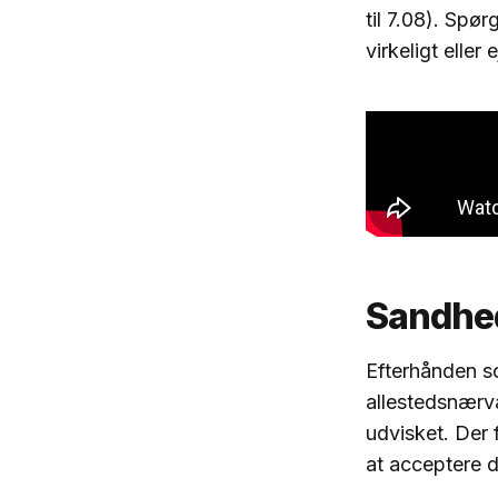
til 7.08). Spø
virkeligt elle
Sandhed
Efterhånden so
allestedsnærv
udvisket. Der 
at acceptere d