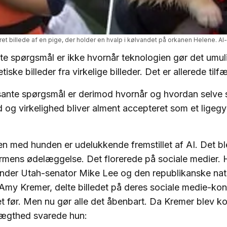
ret billede af en pige, der holder en hvalp i kølvandet på orkanen Helene. AI
te spørgsmål er ikke hvornår teknologien gør det umuli
tiske billeder fra virkelige billeder. Det er allerede tilfæ
sante spørgsmål er derimod hvornår og hvordan selve
og virkelighed bliver alment accepteret som et ligegy
gen med hunden er udelukkende fremstillet af AI. Det ble
rmens ødelæggelse. Det florerede på sociale medier. H
under Utah-senator Mike Lee og den republikanske nat
my Kremer, delte billedet på deres sociale medie-konti
 før. Men nu gør alle det åbenbart. Da Kremer blev ko
 ægthed svarede hun: