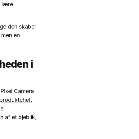
 lære
ge den skaber
, men en
dheden i
 Pixel Camera
 produktchef
.
te
f ​​et øjeblik,