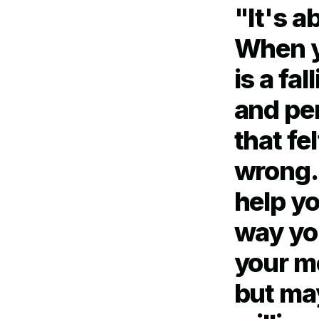
"It's 
When y
is a fal
and pe
that fe
wrong.
help yo
way you
your m
but may