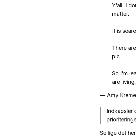
Y’all, I 
matter.
It is sear
There are
pic.
So I’m le
are livin
— Amy Kreme
Indkapsler 
prioriterin
Se lige det h