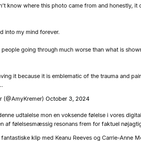
don’t know where this photo came from and honestly, it 
ed into my mind forever.
 people going through much worse than what is shown 
aving it because it is emblematic of the trauma and pai
g…
r (@AmyKremer)
October 3, 2024
denne udtalelse mon en voksende følelse i vores digital
gen af ​​følelsesmæssig resonans frem for faktuel nøjagt
er fantastiske klip med Keanu Reeves og Carrie-Anne M