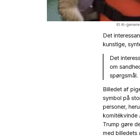
Et AI-genere
Det interessan
kunstige, synte
Det interes
om sandhed 
spørgsmål.
Billedet af pi
symbol på sto
personer, her
komitékvinde A
Trump gøre det
med billedets