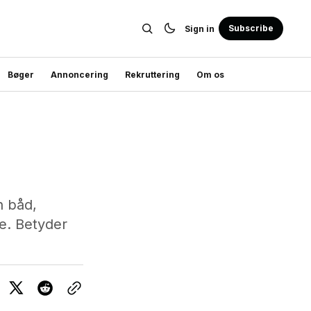
Subscribe
Sign in
Bøger
Annoncering
Rekruttering
Om os
n båd,
e. Betyder