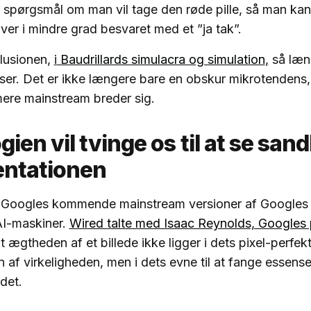
 spørgsmål om man vil tage den røde pille, så man kan
ver i mindre grad besvaret med et ”ja tak”.
illusionen,
i
Baudrillards simulacra og simulation
,
så læn
elser. Det er ikke længere bare en obskur mikrotendens
mere mainstream breder sig.
ien vil tvinge os til at se san
entationen
 Googles kommende mainstream versioner af Googles
 AI-maskiner.
Wired talte med Isaac Reynolds, Googles
t ægtheden af ​​et billede ikke ligger i dets pixel-perfek
af virkeligheden, men i dets evne til at fange essensen a
 det.