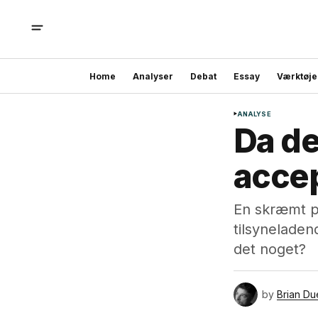
Home
Analyser
Debat
Essay
Værktøje
ANALYSE
Da de
acce
En skræmt p
tilsyneladen
det noget?
by
Brian Du