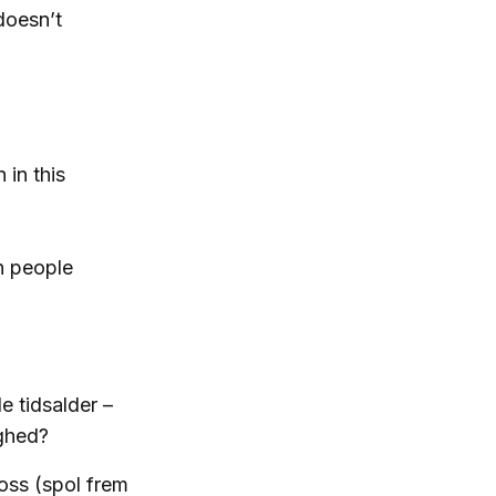
doesn’t
in this
n people
e tidsalder –
ighed?
oss (spol frem