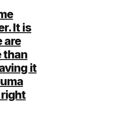
ame
. It is
 are
 than
aving it
rauma
 right