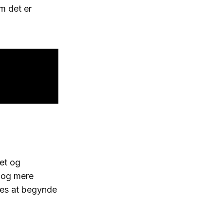
m det er
et og
 og mere
nes at begynde