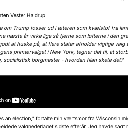
ten Vester Haldrup
 om Trump fosser ud i æteren som kvælstof fra lan
e næste år virke lige så fjerne som løfterne i den gr
odt at huske på, at flere stater afholder vigtige valg al
agens primærvalget i New York, tegner det til, at stor
ng, socialistisk borgmester - hvordan filan skete det?
s an election,” fortalte min værtsmor fra Wisconsin mig
jdede valgnederlaget sidste efterår. Jeg havde sagt m