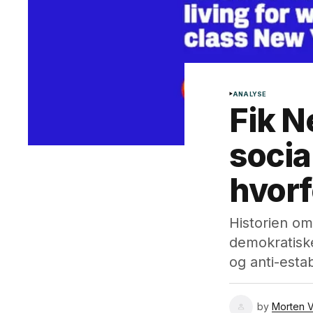
ANALYSE
Fik N
socia
hvorf
Historien o
demokratisk
og anti-esta
by
Morten V