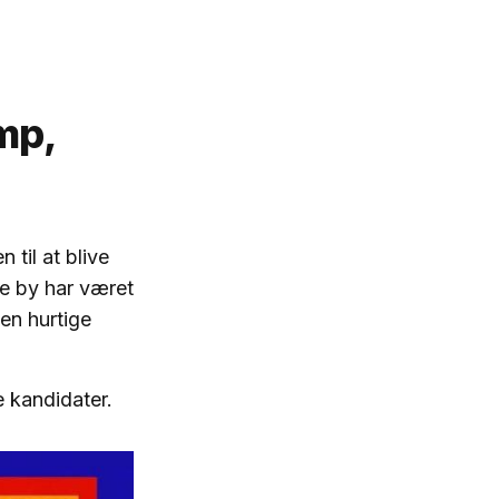
mp,
til at blive
te by har været
en hurtige
e kandidater.