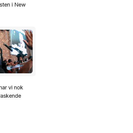
sten i New
ar vi nok
rraskende