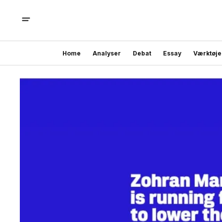
Home
Analyser
Debat
Essay
Værktøje