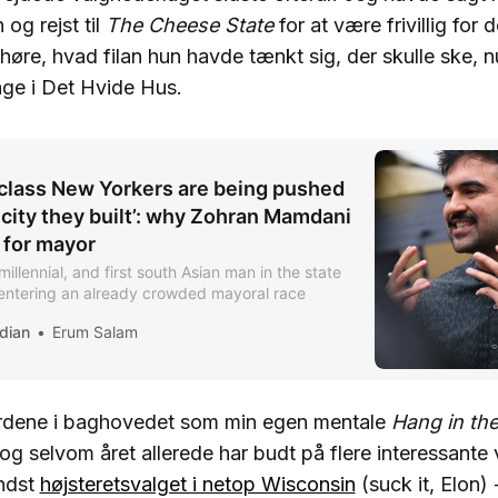
 og rejst til
The Cheese State
for at være frivillig for
g høre, hvad filan hun havde tænkt sig, der skulle ske,
bage i Det Hvide Hus.
class New Yorkers are being pushed
 city they built’: why Zohran Mamdani
 for mayor
millennial, and first south Asian man in the state
 entering an already crowded mayoral race
dian
Erum Salam
ordene i baghovedet som min egen mentale
Hang in the
 og selvom året allerede har budt på flere interessante v
ndst
højsteretsvalget i netop Wisconsin
(suck it, Elon) 