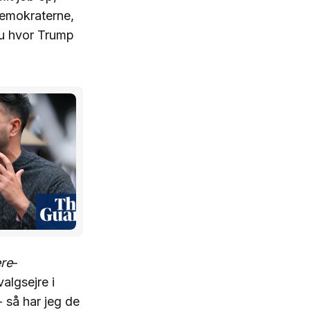
 demokraterne,
 nu hvor Trump
re
-
algsejre i
- så har jeg de