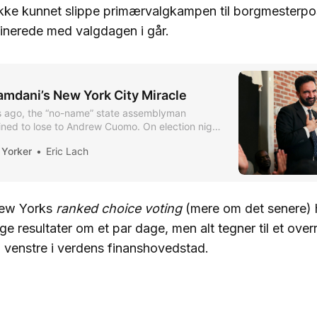
ikke kunnet slippe primærvalgkampen til borgmesterpo
inerede med valgdagen i går.
mdani’s New York City Miracle
 ago, the “no-name” state assemblyman
ned to lose to Andrew Cuomo. On election night,
 city’s political maps.
Yorker
Eric Lach
New Yorks
ranked choice voting
(mere om det senere) h
ige resultater om et par dage, men alt tegner til et ove
 venstre i verdens finanshovedstad.