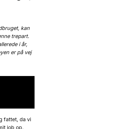
dbruget, kan
ønne trepart.
lerede i år,
byen er på vej
 fattet, da vi
it job op,