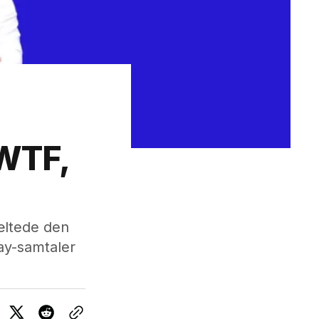
 WTF,
æltede den
ay-samtaler