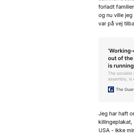
forladt familien
og nu ville je
var på vej til
‘Working-
out of the
is running
The socialist 
assembly, is
The Guar
Jeg har haft 
killingeplakat,
USA - ikke mi