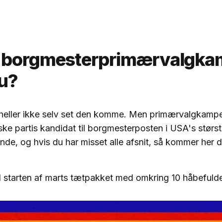
 borgmesterprimærvalgka
du?
heller ikke selv set den komme. Men primærvalgkampen 
ke partis kandidat til borgmesterposten i USA's størs
e, og hvis du har misset alle afsnit, så kommer her d
til starten af marts tætpakket med omkring 10 håbefuld