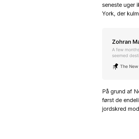
seneste uger 
York, der kulm
Zohran Ma
A few months
seemed desti
he redrew the
The New 
På grund af 
først de endel
jordskred mod