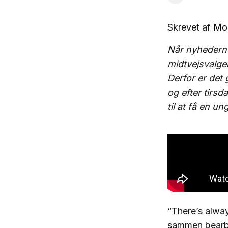
Skrevet af
Mor
Når nyhederne
midtvejsvalgen
Derfor er det g
og efter tirsd
til at få en u
“There’s alway
sammen bearbe