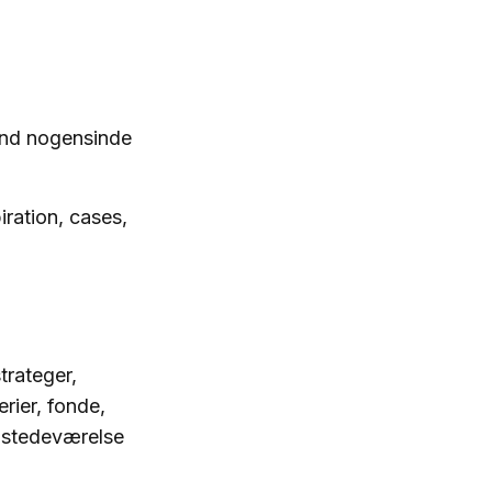
 end nogensinde
ration, cases,
trateger,
rier, fonde,
ilstedeværelse