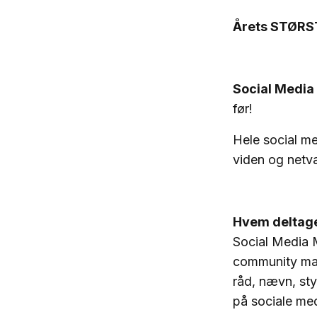
Årets STØRS
Social Medi
før!
Hele social me
viden og netvæ
Hvem deltag
Social Media M
community mana
råd, nævn, sty
på sociale med