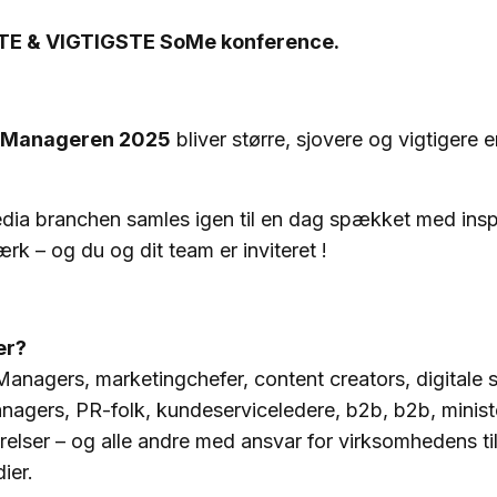
TE & VIGTIGSTE SoMe konference.
a Manageren 2025
bliver større, sjovere og vigtigere
dia branchen samles igen til en dag spækket med inspi
rk – og du og dit team er inviteret !
er?
anagers, marketingchefer, content creators, digitale s
gers, PR-folk, kundeserviceledere, b2b, b2b, ministe
relser – og alle andre med ansvar for virksomhedens t
ier.