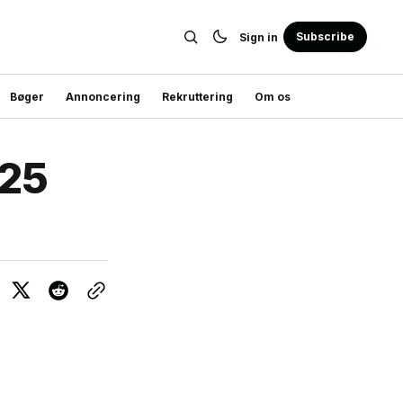
Subscribe
Sign in
Bøger
Annoncering
Rekruttering
Om os
’25