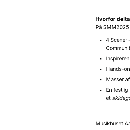
Hvorfor delt
På SMM2025 f
4 Scener 
Communit
Inspirere
Hands-on 
Masser af
En festlig
et
skideg
Musikhuset Aa