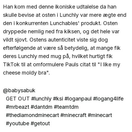
Han kom med denne ikoniske udtalelse da han
skulle bevise at osten i Lunchly var mere ægte end
den i konkurrenten Lunchables' produkt. Osten
dryppede nemlig ned fra kiksen, og det hele var
vildt sjovt. Ostens autenticitet viste sig dog
efterfølgende at være så betydelig, at mange fik
deres Lunchly med mug på, hvilket hurtigt fik
TikTok til at omformulere Pauls citat til "I like my
cheese moldy bra".
@babysabuk
GET OUT
#lunchly
#ksi
#loganpaul
#logang4life
#mrbeazt
#dantdm
#teamtdm
#thediamondminecart
#minecraft
#minecart
#youtube
#getout