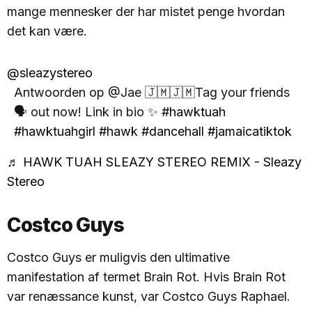
mange mennesker der har mistet penge hvordan
det kan være.
@sleazystereo
Antwoorden op @Jae 🇯🇲🇯🇲Tag your friends
🗣️ out now! Link in bio ✨
#hawktuah
#hawktuahgirl
#hawk
#dancehall
#jamaicatiktok
♬ HAWK TUAH SLEAZY STEREO REMIX - Sleazy
Stereo
Costco Guys
Costco Guys er muligvis den ultimative
manifestation af termet Brain Rot. Hvis Brain Rot
var renæssance kunst, var Costco Guys Raphael.