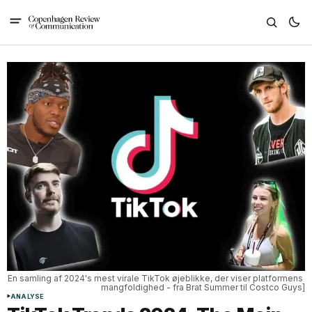
En samling af 2024's mest virale TikTok øjeblikke, der viser platformens 
mangfoldighed - fra Brat Summer til Costco Guys]
ANALYSE