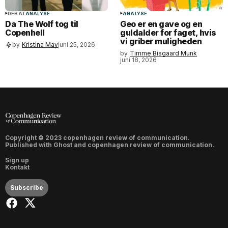
DEBAT
ANALYSE
ANALYSE
Da The Wolf tog til
Geo er en gave og en
Copenhell
guldalder for faget, hvis
vi griber muligheden
by
Kristina May
juni 25, 2026
by
Timme Bisgaard Munk
juni 18, 2026
Copyright © 2023 copenhagen review of communication.
Published with
Ghost
and
copenhagen review of communication
.
Sign up
Kontakt
Subscribe