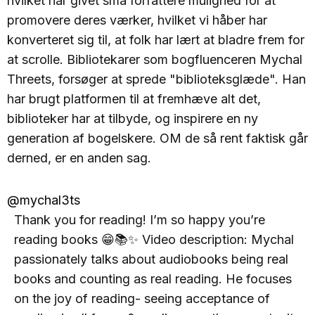
hvilket har givet små forfattere mulighed for at
promovere deres værker, hvilket vi håber har
konverteret sig til, at folk har lært at bladre frem for
at scrolle. Bibliotekarer som bogfluenceren Mychal
Threets, forsøger at sprede "biblioteksglæde". Han
har brugt platformen til at fremhæve alt det,
biblioteker har at tilbyde, og inspirere en ny
generation af bogelskere. OM de så rent faktisk går
derned, er en anden sag.
@mychal3ts
Thank you for reading! I’m so happy you’re
reading books 😁📚✨ Video description: Mychal
passionately talks about audiobooks being real
books and counting as real reading. He focuses
on the joy of reading- seeing acceptance of