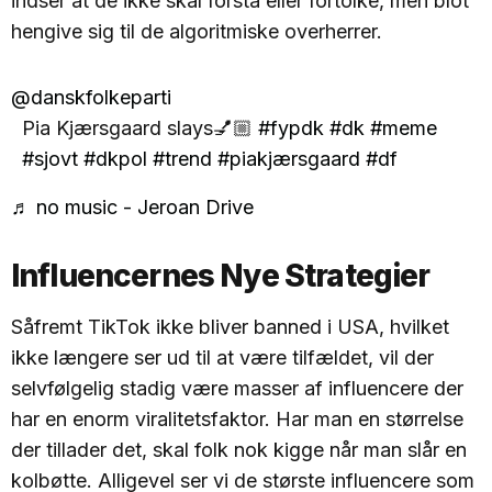
indser at de ikke skal forstå eller fortolke, men blot
hengive sig til de algoritmiske overherrer.
@danskfolkeparti
Pia Kjærsgaard slays💅🏼
#fypdk
#dk
#meme
#sjovt
#dkpol
#trend
#piakjærsgaard
#df
♬ no music - Jeroan Drive
Influencernes Nye Strategier
Såfremt TikTok ikke bliver banned i USA, hvilket
ikke længere ser ud til at være tilfældet, vil der
selvfølgelig stadig være masser af influencere der
har en enorm viralitetsfaktor. Har man en størrelse
der tillader det, skal folk nok kigge når man slår en
kolbøtte. Alligevel ser vi de største influencere som