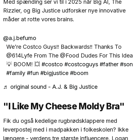
Med spænding ser vi til i 2025 når Big Al, The
Rizzler, og Big Justice udforsker nye innovative
måder at rotte vores brains.
@a.j.befumo
We’re Costco Guys‼️ Backwards‼️ Thanks To
@614Lyfe From The @Food Dudes For This Idea
💡 BOOM! 💥
#costco
#costcoguys
#father
#son
#family
#fun
#bigjustice
#boom
♬ original sound - A.J. & Big Justice
"I Like My Cheese Moldy Bra"
Fik du også kedelige rugbrødsklappere med
leverpostej med i madpakken i folkeskolen? Ikke
længere - verdens tre største influencere, Logan