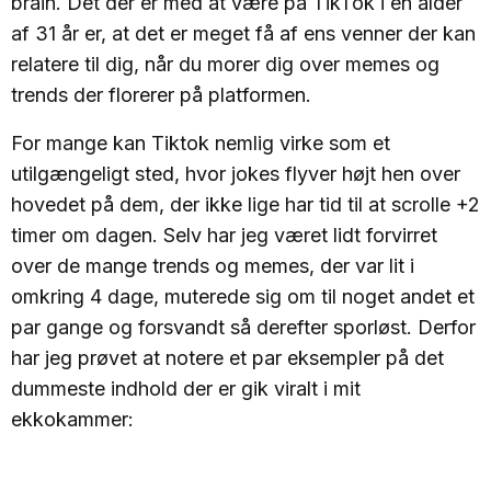
brain. Det der er med at være på TikTok i en alder
af 31 år er, at det er meget få af ens venner der kan
relatere til dig, når du morer dig over memes og
trends der florerer på platformen.
For mange kan Tiktok nemlig virke som et
utilgængeligt sted, hvor jokes flyver højt hen over
hovedet på dem, der ikke lige har tid til at scrolle +2
timer om dagen. Selv har jeg været lidt forvirret
over de mange trends og memes, der var lit i
omkring 4 dage, muterede sig om til noget andet et
par gange og forsvandt så derefter sporløst. Derfor
har jeg prøvet at notere et par eksempler på det
dummeste indhold der er gik viralt i mit
ekkokammer: