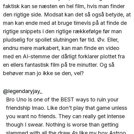
faktisk kan se næsten en hel film, hvis man finder
den rigtige side. Modsat kan det så også betyde, at
man kan ende med at bruge timevis på at finde de
rigtige snippets i den rigtige rækkefølge før man
pludselig for spoilet slutningen før tid. Øv. Eller,
endnu mere markabert, kan man finde en video
med en AI-stemme der dårligt forklarer plottet fra
en ellers fantastisk film på tre minutter. Og så
behøver man jo ikke se den, vel?
@legendaryjay_
Bro Uno is one of the BEST ways to ruin your
friendship lmao. Like don’t play that game unless
you want no friends. They can really get intense
though I swear. Nothing is worse than getting
slammed with all the draw 4s like my boy Astroo