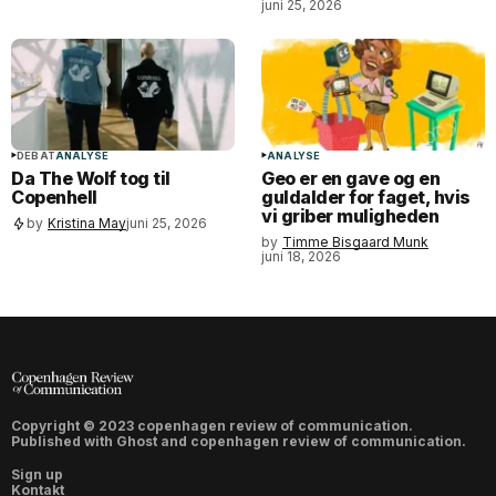
juni 25, 2026
DEBAT
ANALYSE
ANALYSE
Da The Wolf tog til
Geo er en gave og en
Copenhell
guldalder for faget, hvis
vi griber muligheden
by
Kristina May
juni 25, 2026
by
Timme Bisgaard Munk
juni 18, 2026
Copyright © 2023 copenhagen review of communication.
Published with
Ghost
and
copenhagen review of communication
.
Sign up
Kontakt