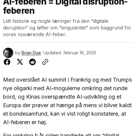
AI-feberen = Digital disruption-
feberen
Lidt historie og nogle læringer fra den ”digitale
disruption” og løfter om ”singularitet” som baggrund for
vores nuværende AI-feber.
by
Brian Due
Updated
februar 16, 2025
Med overstået AI summit i Frankrig og med Trumps
nye oligarki med AI-mogulerne omkring det runde
bord, og Kinas overspændte AI-udvikling og et
Europa der prøver at hænge på mens vi bliver kaldt
et bondesamfund, kan vi vist roligt konstatere, at
AI-feberen er høj.
For omkring ti år siden handlede alt om “digital