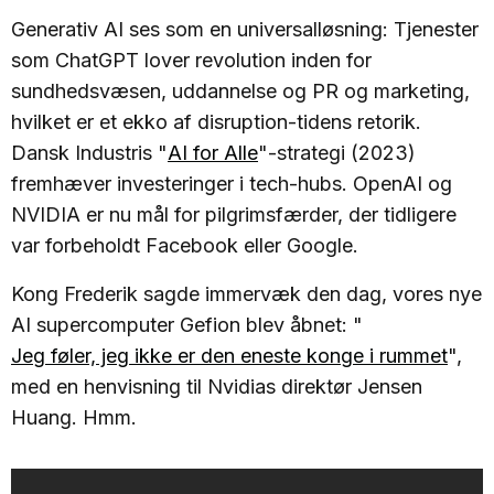
Generativ AI ses som en universalløsning: Tjenester
som ChatGPT lover revolution inden for
sundhedsvæsen, uddannelse og PR og marketing,
hvilket er et ekko af disruption-tidens retorik.
Dansk Industris "
AI for Alle
"-strategi (2023)
fremhæver investeringer i tech-hubs. OpenAI og
NVIDIA er nu mål for pilgrimsfærder, der tidligere
var forbeholdt Facebook eller Google.
Kong Frederik sagde immervæk den dag, vores nye
AI supercomputer Gefion blev åbnet: "
Jeg føler, jeg ikke er den eneste konge i rummet
",
med en henvisning til Nvidias direktør Jensen
Huang. Hmm.