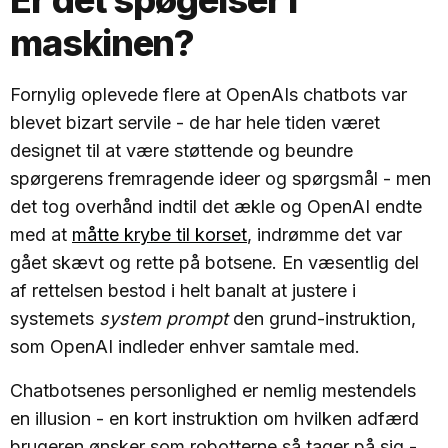
Er det spøgelser i
maskinen?
Fornylig oplevede flere at OpenAIs chatbots var
blevet bizart servile - de har hele tiden været
designet til at være støttende og beundre
spørgerens fremragende ideer og spørgsmål - men
det tog overhånd indtil det ækle og OpenAI endte
med at
måtte krybe til korset
, indrømme det var
gået skævt og rette på botsene. En væsentlig del
af rettelsen bestod i helt banalt at justere i
systemets
system prompt
den grund-instruktion,
som OpenAI indleder enhver samtale med.
Chatbotsenes personlighed er nemlig mestendels
en illusion - en kort instruktion om hvilken adfærd
brugeren ønsker som robotterne så tager på sig -