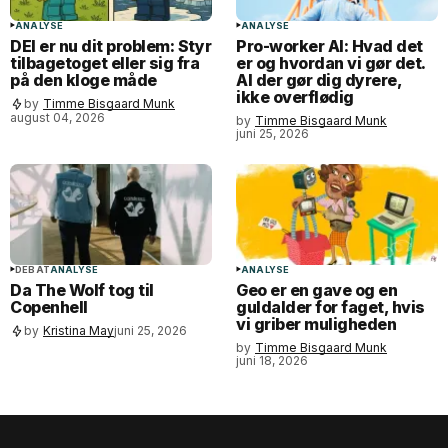
ANALYSE
ANALYSE
DEI er nu dit problem: Styr
Pro-worker AI: Hvad det
tilbagetoget eller sig fra
er og hvordan vi gør det.
på den kloge måde
AI der gør dig dyrere,
ikke overflødig
by
Timme Bisgaard Munk
august 04, 2026
by
Timme Bisgaard Munk
juni 25, 2026
DEBAT
ANALYSE
ANALYSE
Da The Wolf tog til
Geo er en gave og en
Copenhell
guldalder for faget, hvis
vi griber muligheden
by
Kristina May
juni 25, 2026
by
Timme Bisgaard Munk
juni 18, 2026