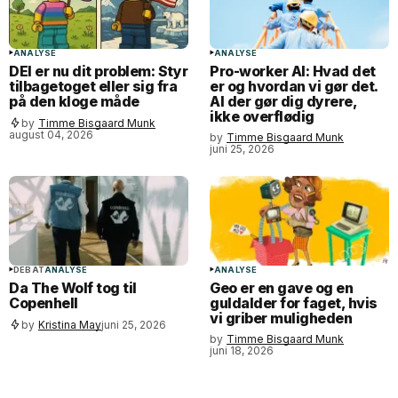
ANALYSE
ANALYSE
DEI er nu dit problem: Styr
Pro-worker AI: Hvad det
tilbagetoget eller sig fra
er og hvordan vi gør det.
på den kloge måde
AI der gør dig dyrere,
ikke overflødig
by
Timme Bisgaard Munk
august 04, 2026
by
Timme Bisgaard Munk
juni 25, 2026
DEBAT
ANALYSE
ANALYSE
Da The Wolf tog til
Geo er en gave og en
Copenhell
guldalder for faget, hvis
vi griber muligheden
by
Kristina May
juni 25, 2026
by
Timme Bisgaard Munk
juni 18, 2026