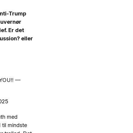
 anti-Trump
 guvernør
f. Er det
ussion? eller
OU!! —
2025
uth med
til mindste