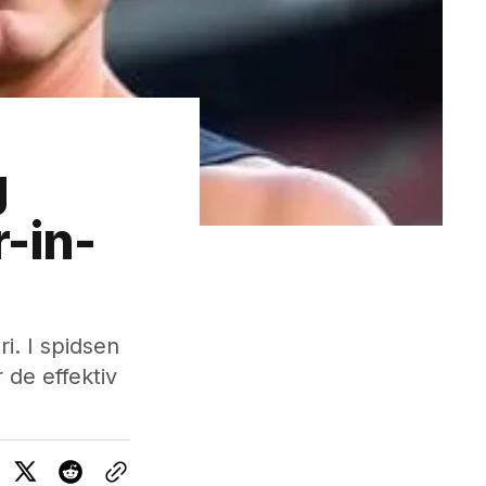
g
r-in-
i. I spidsen
 de effektiv