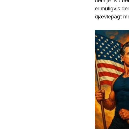
detalje. Nu be
er muligvis de
djævlepagt me