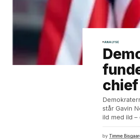
ANALYSE
Demok
funde
chief
Demokraterne
står Gavin N
ild med ild 
by
Timme Bisgaa