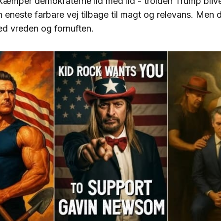
kæmper demokraterne ild med ild - trolden Trump bliver
n eneste farbare vej tilbage til magt og relevans. Men 
d vreden og fornuften.