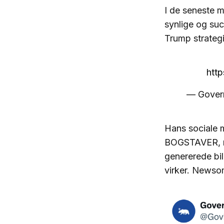
I de seneste 
synlige og suc
Trump strategi.
htt
— Gover
Hans sociale 
BOGSTAVER, mu
genererede bill
virker. Newsom