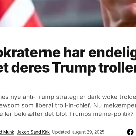
raterne har endeli
t deres Trump trolle
s nye anti-Trump strategi er dark woke trolder
ewsom som liberal troll-in-chief. Nu mekæmper
– eller bekræfter det blot Trumps meme-politik?
rd Munk
Jakob Sand Kirk
Updated
august 29, 2025