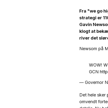
Fra "we go hi
strategi er 1
Gavin Newsom
klogt at bekæ
river det slø
Newsom på M
WOW! W
GCN
http
— Governor N
Det hele sker
omvendt forte