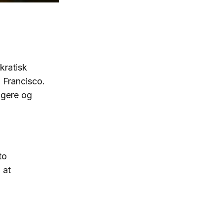
ratisk
n Francisco.
igere og
to
 at