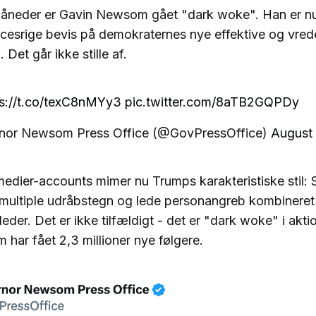
måneder er Gavin Newsom gået "dark woke". Han er n
cesrige bevis på demokraternes nye effektive og vrede 
 Det går ikke stille af.
ps://t.co/texC8nMYy3
pic.twitter.com/8aTB2GQPDy
nor Newsom Press Office (@GovPressOffice)
August
medier-accounts mimer nu Trumps karakteristiske stil:
ltiple udråbstegn og lede personangreb kombineret
eder. Det er ikke tilfældigt - det er "dark woke" i akti
 har fået 2,3 millioner nye følgere.