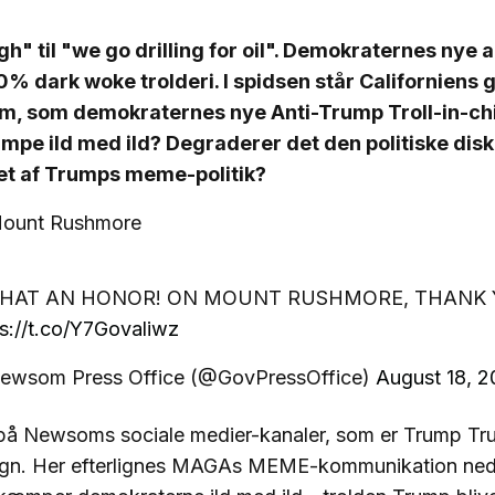
gh" til "we go drilling for oil". Demokraternes nye
10% dark woke trolderi. I spidsen står Californiens
, som demokraternes nye Anti-Trump Troll-in-chie
mpe ild med ild? Degraderer det den politiske disk
ret af Trumps meme-politik?
ount Rushmore
HAT AN HONOR! ON MOUNT RUSHMORE, THANK Y
s://t.co/Y7Govaliwz
ewsom Press Office (@GovPressOffice)
August 18, 
 på Newsoms sociale medier-kanaler, som er Trump Tr
gn. Her efterlignes MAGAs MEME-kommunikation ned 