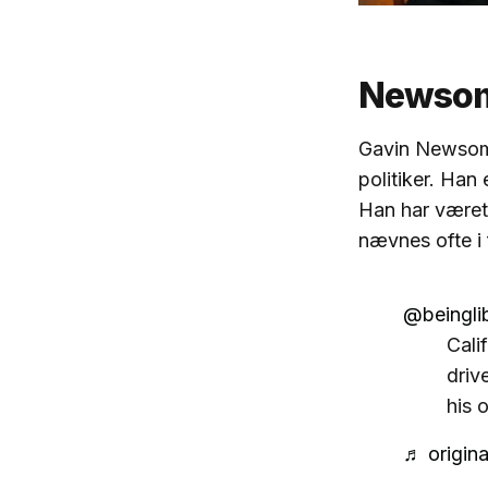
Newsom 
Gavin Newsom 
politiker. Han
Han har været
nævnes ofte i 
@beinglib
Cali
driv
his 
♬ origina