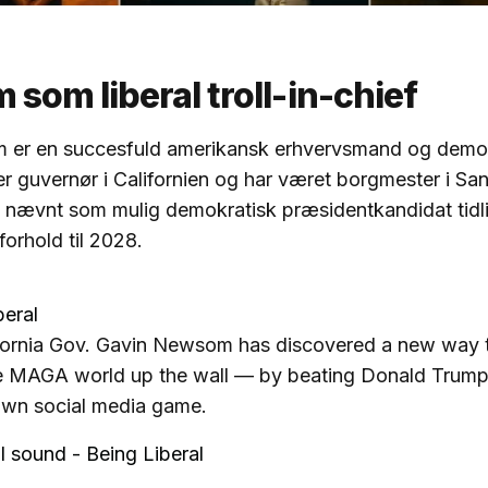
som liberal troll-in-chief
er en succesfuld amerikansk erhvervsmand og demok
 er guvernør i Californien og har været borgmester i Sa
 nævnt som mulig demokratisk præsidentkandidat tidl
forhold til 2028.
eral
fornia Gov. Gavin Newsom has discovered a new way 
e MAGA world up the wall — by beating Donald Trump
own social media game.
l sound - Being Liberal