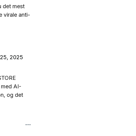
u det mest
virale anti-
 25, 2025
 STORE
 med AI-
on, og det