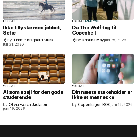
DEBAT
DEBAT
ANALYSE
Ikke tillykke med jobbet,
Da The Wolf tog til
Sofie
Copenhell
by
Timme Bisgaard Munk
by
Kristina May
juni 25, 2026
juli 31, 2026
DEBAT
DEBAT
AI som spejl for den gode
Din næste stakeholder er
studerende
ikke et menneske
by
Olivia Færch Jackson
by
Copenhagen ROC
juni 19, 2026
juni 19, 2026