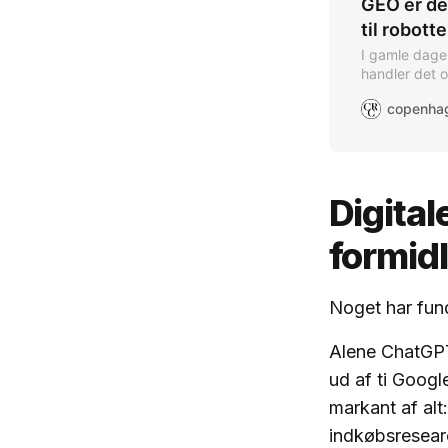
GEO er de
til robott
I gamle dage
handler det 
Digital
formid
Noget har fund
Alene ChatGPT
ud af ti Googl
markant af alt
indkøbsresear