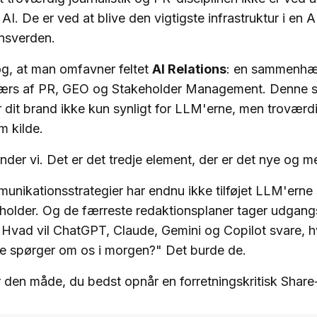
AI. De er ved at blive den vigtigste infrastruktur i en 
nsverden.
g, at man omfavner feltet
AI Relations
: en sammenh
tværs af PR, GEO og Stakeholder Management. Denne s
 dit brand ikke kun synligt for LLM'erne, men troværd
m kilde.
er vi. Det er det tredje element, der er det nye og m
unikationsstrategier har endnu ikke tilføjet LLM'erne
eholder. Og de færreste redaktionsplaner tager udgang
Hvad vil ChatGPT, Claude, Gemini og Copilot svare, h
de spørger om os i morgen?" Det burde de.
r den måde, du bedst opnår en forretningskritisk Shar