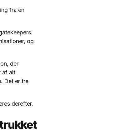
ing fra en
 gatekeepers.
nisationer, og
on, der
 af alt
. Det er tre
res derefter.
etrukket