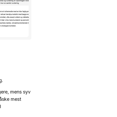
g.
gere, mens syv
Måske mest
l