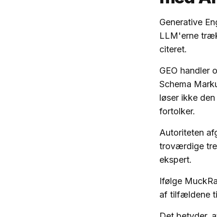
Generative Eng
LLM'erne trækk
citeret.
GEO handler om
Schema Markup
løser ikke den
fortolker.
Autoriteten af
troværdige tred
ekspert.
Ifølge MuckRa
af tilfældene 
Det betyder, at