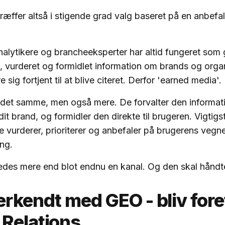
ræffer altså i stigende grad valg baseret på en anbefal
analytikere og brancheeksperter har altid fungeret som
et, vurderet og formidlet information om brands og orga
 sig fortjent til at blive citeret. Derfor 'earned media'.
det samme, men også mere. De forvalter den informati
it brand, og formidler den direkte til brugeren. Vigtigst
de vurderer, prioriterer og anbefaler på brugerens vegne
ang.
edes mere end blot endnu en kanal. Og den skal håndte
erkendt med GEO - bliv for
 Relations