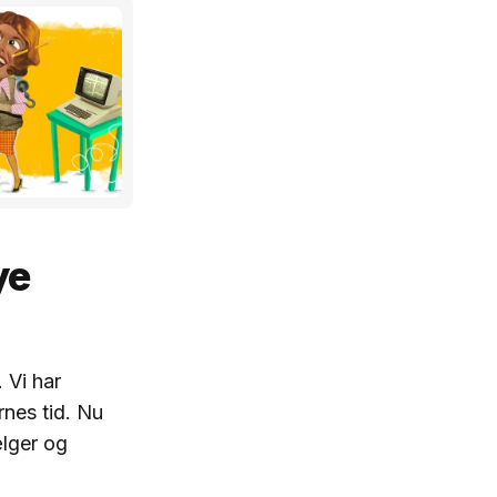
ye
 Vi har
es tid. Nu
ælger og