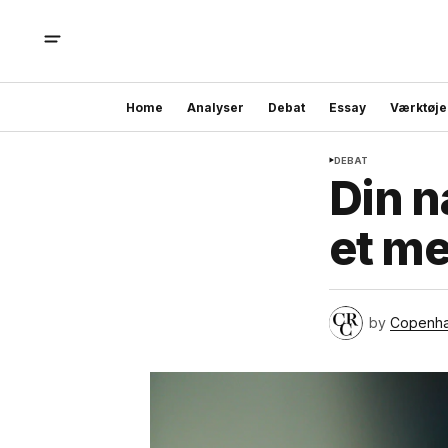
Home
Analyser
Debat
Essay
Værktøje
DEBAT
Din n
et m
by
Copenh