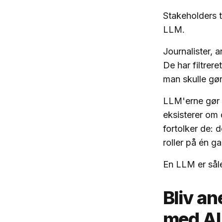
Stakeholders t
LLM.
Journalister, 
De har filtrer
man skulle gøre
LLM'erne gør 
eksisterer om d
fortolker de: 
roller på én g
En LLM er sål
Bliv an
med AI