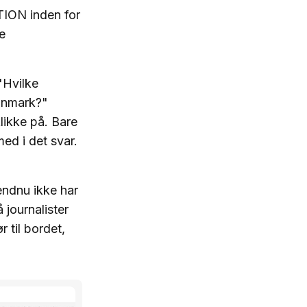
TION inden for
e
 "Hvilke
Danmark?"
likke på. Bare
med i det svar.
endnu ikke har
 journalister
 til bordet,