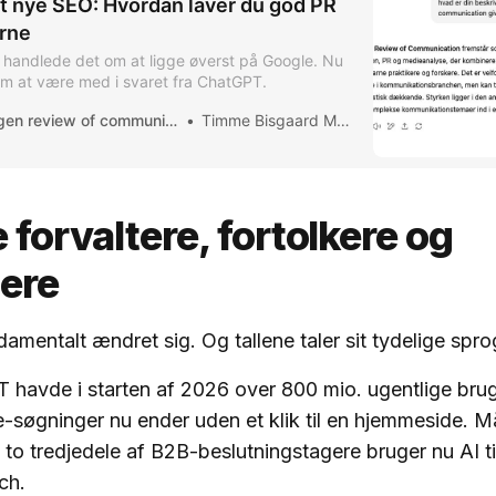
t nye SEO: Hvordan laver du god PR
erne
 handlede det om at ligge øverst på Google. Nu
om at være med i svaret fra ChatGPT.
copenhagen review of communication
Timme Bisgaard Munk
e forvaltere, fortolkere og
lere
amentalt ændret sig. Og tallene taler sit tydelige spro
 havde i starten af 2026 over 800 mio. ugentlige bru
e-søgninger nu ender uden et klik til en hjemmeside. 
: to tredjedele af B2B-beslutningstagere bruger nu AI ti
ch.