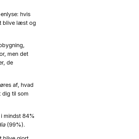
enlyse: hvis
t blive læst og
opbygning,
or, men det
er, de
gøres af, hvad
 dig til som
 i mindst 84%
ia
(99%).
 blive gjort