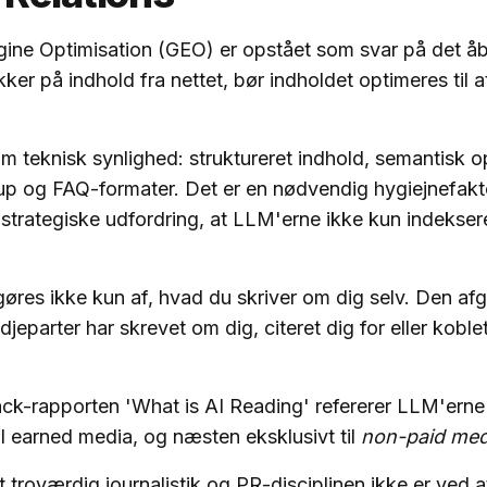
ine Optimisation (GEO) er opstået som svar på det åb
er på indhold fra nettet, bør indholdet optimeres til a
 teknisk synlighed: struktureret indhold, semantisk 
 og FAQ-formater. Det er en nødvendig hygiejnefakt
 strategiske udfordring, at LLM'erne ikke kun indekser
gøres ikke kun af, hvad du skriver om dig selv. Den af
jeparter har skrevet om dig, citeret dig for eller koblet
ck-rapporten 'What is AI Reading' refererer LLM'erne
til earned media, og næsten eksklusivt til
non-paid med
 troværdig journalistik og PR-disciplinen ikke er ved at