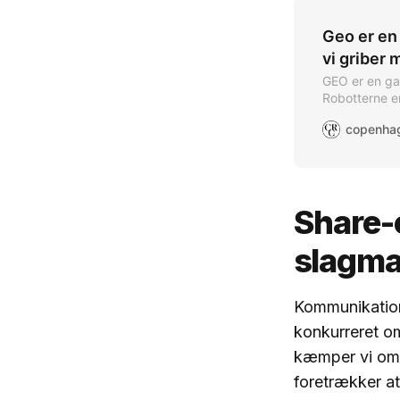
Geo er en 
vi griber
GEO er en ga
Robotterne er
os og griber
den. Her får d
guide, der vi
Share-
slagma
Kommunikation
konkurreret 
kæmper vi om r
foretrækker at 