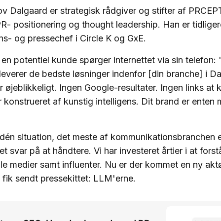
v Dalgaard er strategisk rådgiver og stifter af PRCEP
PR- positionering og thought leadership. Han er tidliger
s- og pressechef i Circle K og GxE.
t en potentiel kunde spørger internettet via sin telefon:
everer de bedste løsninger indenfor [din branche] i 
øjeblikkeligt. Ingen Google-resultater. Ingen links at k
r konstrueret af kunstig intelligens. Dit brand er enten 
 dén situation, det meste af kommunikationsbranchen 
t svar på at håndtere. Vi har investeret årtier i at forstå
le medier samt influenter. Nu er der kommet en ny aktør
 fik sendt pressekittet: LLM'erne.