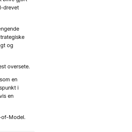
AI-drevet
ængende
trategiske
igt og
est oversete.
 som en
spunkt i
vis en
e-of-Model.