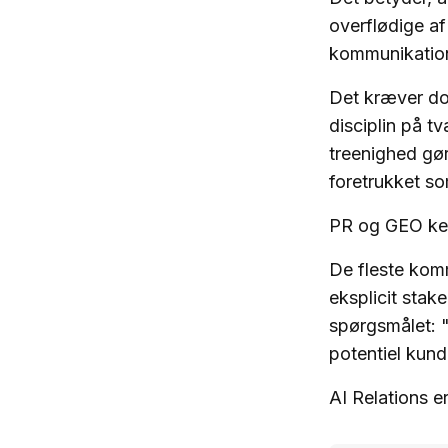
overflødige af 
kommunikatio
Det kræver do
disciplin på 
treenighed gør
foretrukket so
PR og GEO kend
De fleste komm
eksplicit stak
spørgsmålet: "
potentiel kun
AI Relations e