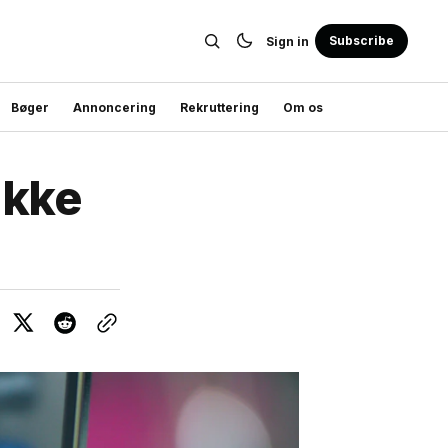
Subscribe
Sign in
Bøger
Annoncering
Rekruttering
Om os
ikke