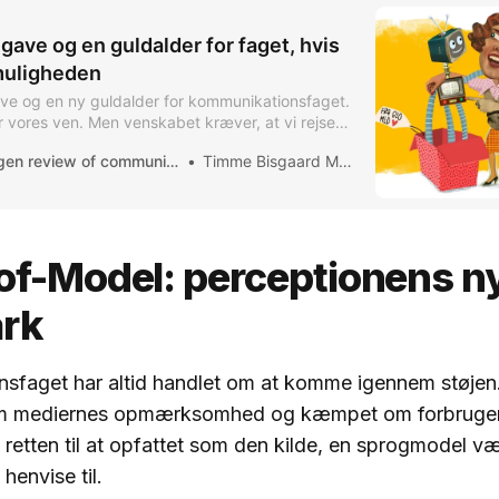
gave og en guldalder for faget, hvis
 muligheden
ve og en ny guldalder for kommunikationsfaget.
 vores ven. Men venskabet kræver, at vi rejser
 muligheden. Tag imod den. Pak den ud. Brug
copenhagen review of communication
Timme Bisgaard Munk
u en artikel, der overbeviser dig, plus link til en
ser dig, hvordan GEO
of-Model: perceptionens n
rk
sfaget har altid handlet om at komme igennem støjen.
om mediernes opmærksomhed og kæmpet om forbrugern
etten til at opfattet som den kilde, en sprogmodel v
henvise til.