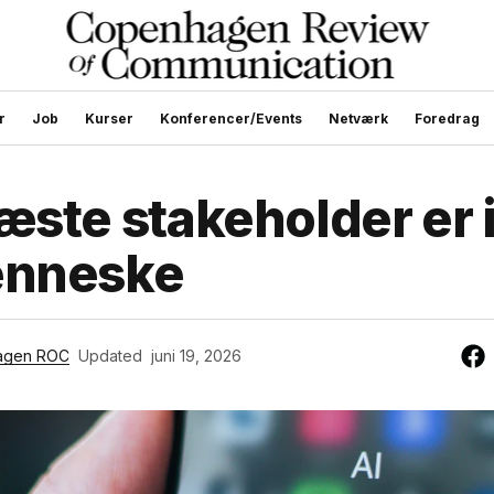
r
Job
Kurser
Konferencer/Events
Netværk
Foredrag
æste stakeholder er 
enneske
agen ROC
Updated
juni 19, 2026