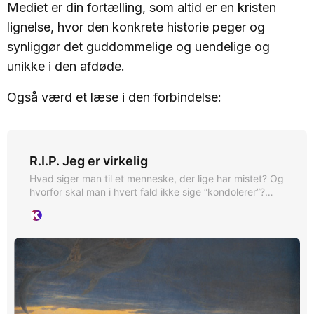
Mediet er din fortælling, som altid er en kristen
lignelse, hvor den konkrete historie peger og
synliggør det guddommelige og uendelige og
unikke i den afdøde.
Også værd et læse i den forbindelse:
R.I.P. Jeg er virkelig
Hvad siger man til et menneske, der lige har mistet? Og
hvorfor skal man i hvert fald ikke sige “kondolerer”?
Hvad skriver man på sociale medier? Og hvorfor er det
en dårlig idé at skrive R.I.P.? Vi har spurgt digter,
forfatter og cand.theol Jakob Brønnum, hvordan man
som moderne menneske kondolerer.