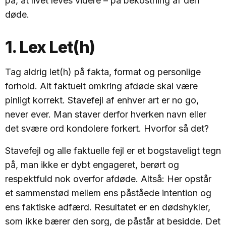
på, at livet leves videre – på bekostning af den
døde.
1. Lex Let(h)
Tag aldrig let(h) på fakta, format og personlige
forhold. Alt faktuelt omkring afdøde skal være
pinligt korrekt. Stavefejl af enhver art er no go,
never ever. Man staver derfor hverken navn eller
det svære ord kondolere forkert. Hvorfor så det?
Stavefejl og alle faktuelle fejl er et bogstaveligt tegn
på, man ikke er dybt engageret, berørt og
respektfuld nok overfor afdøde. Altså: Her opstår
et sammenstød mellem ens påståede intention og
ens faktiske adfærd. Resultatet er en dødshykler,
som ikke bærer den sorg, de påstår at besidde. Det