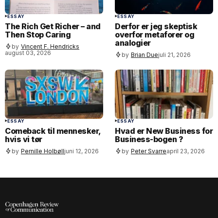
ESSAY
ESSAY
The Rich Get Richer – and
Derfor er jeg skeptisk
Then Stop Caring
overfor metaforer og
analogier
by
Vincent F. Hendricks
august 03, 2026
by
Brian Due
juli 21, 2026
ESSAY
ESSAY
Comeback til mennesker,
Hvad er New Business for
hvis vi tør
Business-bogen ?
by
Pernille Holbøll
juni 12, 2026
by
Peter Svarre
april 23, 2026