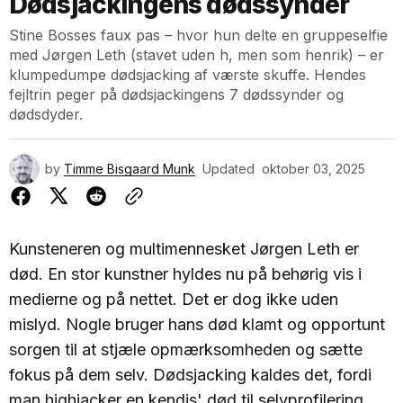
Dødsjackingens dødssynder
Stine Bosses faux pas – hvor hun delte en gruppeselfie
med Jørgen Leth (stavet uden h, men som henrik) – er
klumpedumpe dødsjacking af værste skuffe. Hendes
fejltrin peger på dødsjackingens 7 dødssynder og
dødsdyder.
by
Timme Bisgaard Munk
Updated
oktober 03, 2025
Kunsteneren og multimennesket Jørgen Leth er
død. En stor kunstner hyldes nu på behørig vis i
medierne og på nettet. Det er dog ikke uden
mislyd. Nogle bruger hans død klamt og opportunt
sorgen til at stjæle opmærksomheden og sætte
fokus på dem selv. Dødsjacking kaldes det, fordi
man highjacker en kendis' død til selvprofilering.