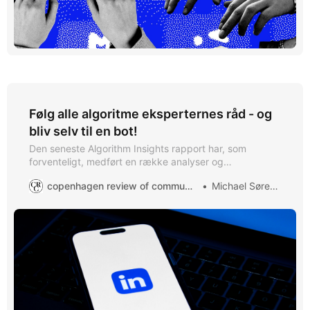
Følg alle algoritme eksperternes råd - og
bliv selv til en bot!
Den seneste Algorithm Insights rapport har, som
forventeligt, medført en række analyser og
anbefalinger fra selvudnævnte eksperter. Men lad os se
copenhagen review of communication
Michael Sørensen
kritisk på nogle af påstandene