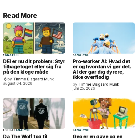
Read More
ANALYSE
ANALYSE
DEI er nu dit problem: Styr
Pro-worker AI: Hvad det
tilbagetoget eller sig fra
er og hvordan vi gør det.
på den kloge måde
AI der gør dig dyrere,
ikke overflødig
by
Timme Bisgaard Munk
august 04, 2026
by
Timme Bisgaard Munk
juni 25, 2026
DEBAT
ANALYSE
ANALYSE
Da The Wolf tog til
Geo er en gave og en