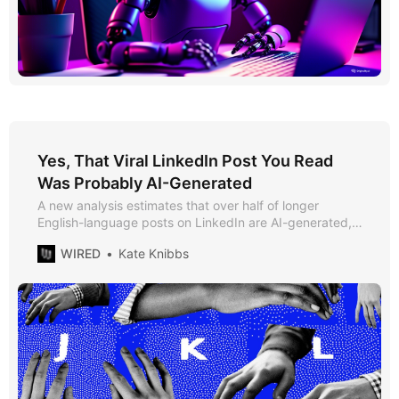
Yes, That Viral LinkedIn Post You Read
Was Probably AI-Generated
A new analysis estimates that over half of longer
English-language posts on LinkedIn are AI-generated,
indicating the platform’s embrace of AI tools has been a
WIRED
Kate Knibbs
success.