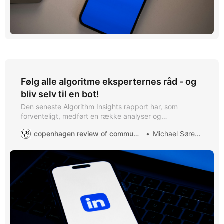
Følg alle algoritme eksperternes råd - og
bliv selv til en bot!
Den seneste Algorithm Insights rapport har, som
forventeligt, medført en række analyser og
anbefalinger fra selvudnævnte eksperter. Men lad os se
copenhagen review of communication
Michael Sørensen
kritisk på nogle af påstandene