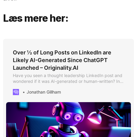
Læs mere her:
Over ½ of Long Posts on LinkedIn are
Likely AI-Generated Since ChatGPT
Launched – Originality.AI
Have you seen a thought leadership LinkedIn post and
wondered if it was AI-generated or human-written? In
this study, we looked at the impact of ChatGPT and
Jonathan Gillham
generative AI tools on the volume of AI content that is
being published on LinkedIn. These are our findings.