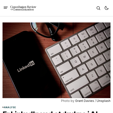
Photo by 
Grant Davies
 / 
Unsplash
ANALYSE