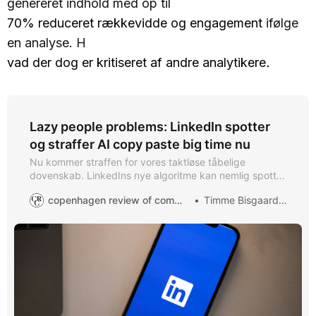
genereret indhold med op til
70% reduceret rækkevidde og engagement
ifølge
en analyse. H
vad der dog er kritiseret af andre analytikere
.
Lazy people problems: LinkedIn spotter
og straffer AI copy paste big time nu
Nu kommer straffen for vores taktløse tåbelige
dovenskab. LinkedIns nye algoritme kan nemlig spotte
AI-tekster og straffer dem hårdt: Dit reach og
copenhagen review of communication
Timme Bisgaard Munk
engagement falder med op til 70% hvis du bruger AI til
dine opslag. Tag den.