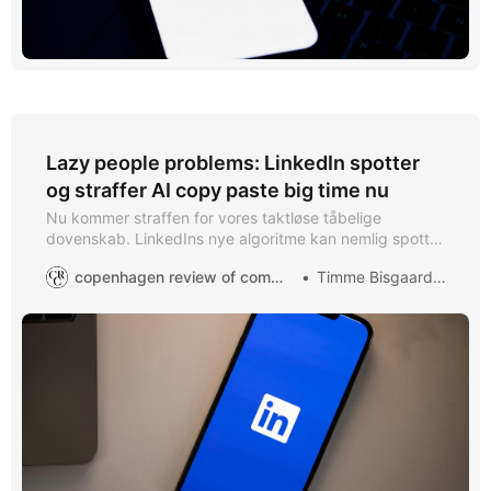
Lazy people problems: LinkedIn spotter
og straffer AI copy paste big time nu
Nu kommer straffen for vores taktløse tåbelige
dovenskab. LinkedIns nye algoritme kan nemlig spotte
AI-tekster og straffer dem hårdt: Dit reach og
copenhagen review of communication
Timme Bisgaard Munk
engagement falder med op til 70% hvis du bruger AI til
dine opslag. Tag den.