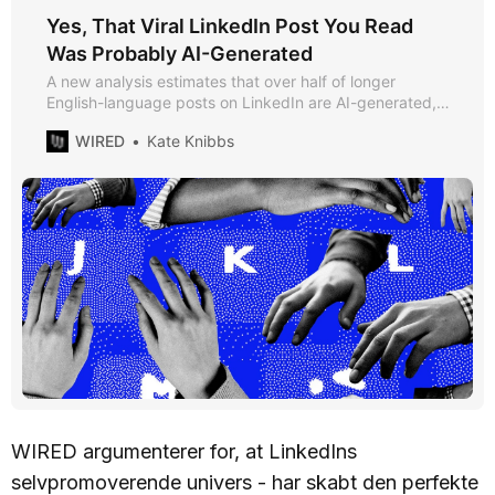
Yes, That Viral LinkedIn Post You Read
Was Probably AI-Generated
A new analysis estimates that over half of longer
English-language posts on LinkedIn are AI-generated,
indicating the platform’s embrace of AI tools has been a
WIRED
Kate Knibbs
success.
WIRED argumenterer for, at LinkedIns
selvpromoverende univers - har skabt den perfekte