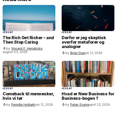
ESSAY
ESSAY
The Rich Get Richer – and
Derfor er jeg skeptisk
Then Stop Caring
overfor metaforer og
analogier
by
Vincent F. Hendricks
august 03, 2026
by
Brian Due
juli 21, 2026
ESSAY
ESSAY
Comeback til mennesker,
Hvad er New Business for
hvis vi tør
Business-bogen ?
by
Pernille Holbøll
juni 12, 2026
by
Peter Svarre
april 23, 2026