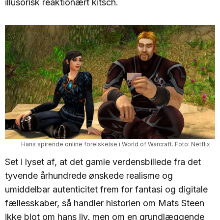
illusorisk reaktionært kitsch.
Hans spirende online forelskelse i World of Warcraft. Foto: Netflix
Set i lyset af, at det gamle verdensbillede fra det
tyvende århundrede ønskede realisme og
umiddelbar autenticitet frem for fantasi og digitale
fællesskaber, så handler historien om Mats Steen
ikke blot om hans liv, men om en grundlæggende