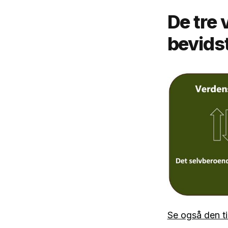
De tre 
bevids
Se også den ti