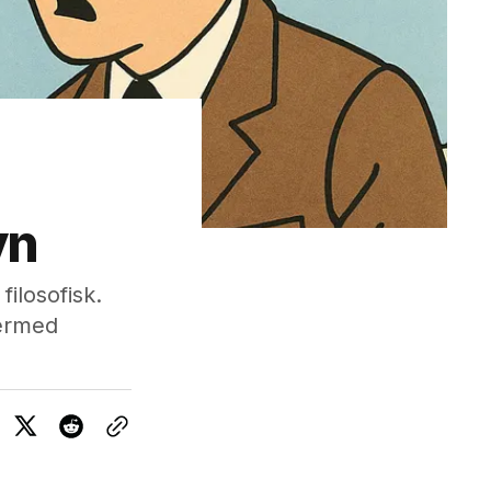
yn
ilosofisk.
dermed