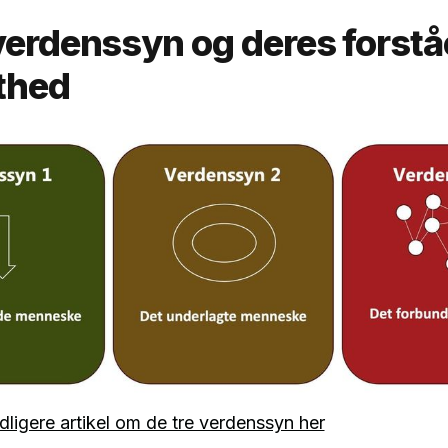
verdenssyn og deres forstå
thed
dligere artikel om de tre verdenssyn her