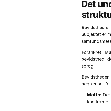
Det un
stru
Bevidsthed er f
Subjektet er m
samfundsmæss
Forankret i Ma
bevidsthed ikk
sprog.
Bevidstheden e
begrænset fri
Motto
: De
kan træde i