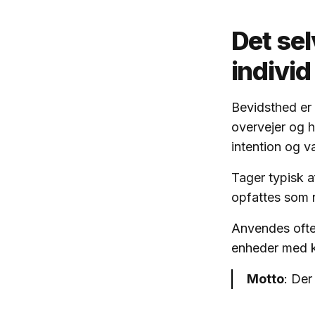
Det se
indivi
Bevidsthed er 
overvejer og h
intention og va
Tager typisk a
opfattes som n
Anvendes ofte
enheder med k
Motto
: De