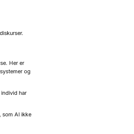
diskurser.
yse. Her er
 systemer og
individ har
n, som AI ikke