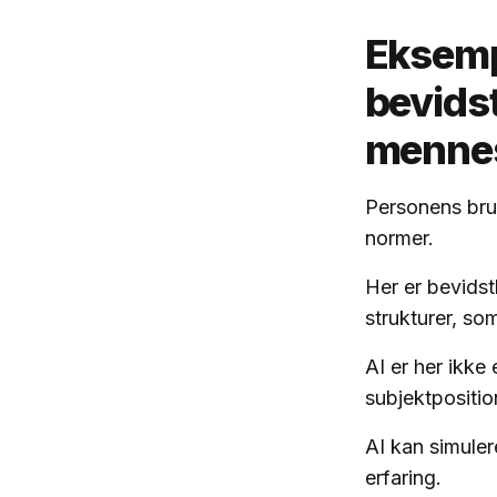
Eksempe
bevidst
menne
Personens brug
normer.
Her er bevidsth
strukturer, so
AI er her ikke
subjektposition
AI kan simuler
erfaring.