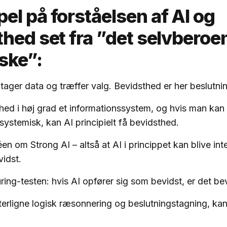
l på forståelsen af AI og
thed set fra ”det selvberoe
ske”:
ager data og træffer valg. Bevidsthed er her beslutni
hed i høj grad et informationssystem, og hvis man kan e
ystemisk, kan AI principielt få bevidsthed.
déen om Strong AI – altså at AI i princippet kan blive int
vidst.
ing-testen: hvis AI opfører sig som bevidst, er det be
terligne logisk ræsonnering og beslutningstagning, kan