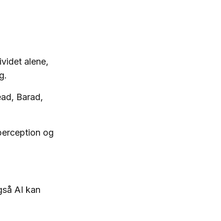
ividet alene,
ng.
ead, Barad,
 perception og
gså AI kan