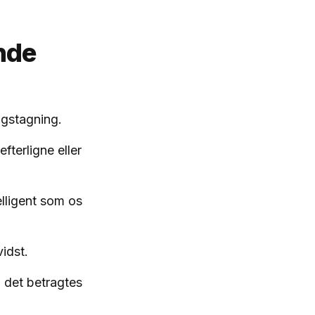
nde
ngstagning.
fterligne eller
elligent som os
vidst.
 det betragtes