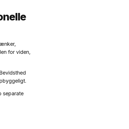
onelle
tænker,
den for viden,
 Bevidsthed
opbyggeligt.
o separate