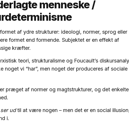
derlagte menneske /
kturdeterminisme
ormet af ydre strukturer: ideologi, normer, sprog eller 
ere formet end formende. Subjektet er en effekt af
ige kræfter.
rxistisk teori, strukturalisme og Foucault’s diskursanal
e noget vi “har”, men noget der produceres af sociale
r præget af normer og magtstrukturer, og det enkelte 
hed.
r
ser ud
til at være nogen – men det er en social illusio
nd i.