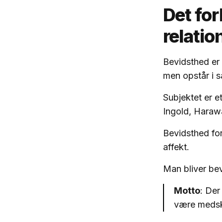
Det fo
relat
Bevidsthed er d
men opstår i s
Subjektet er et
Ingold, Haraw
Bevidsthed for
affekt.
Man bliver be
Motto
: De
være meds