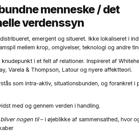
rbundne menneske / det
ionelle verdenssyn
istribueret, emergent og situeret. Ikke lokaliseret i ind
amspil mellem krop, omgivelser, teknologi og andre ti
 knudepunkt i et felt af relationer. Inspireret af Whiteh
ay, Varela & Thompson, Latour og nyere affektteori.
stås som intra-aktiv, situationsbunden, og forankret i
vidst med og gennem verden i handling.
r
bliver nogen til
– i øjeblikke af sammensathed, hvor o
kaber