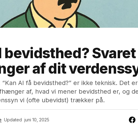
I bevidsthed? Svaret
ger af dit verdenss
“Kan AI få bevidsthed?” er ikke teknisk. Det er f
afhænger af, hvad vi mener bevidsthed er, og 
enssyn vi (ofte ubevidst) trækker på.
e
Updated
juni 10, 2025