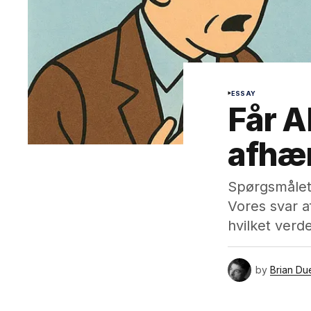
ESSAY
Får A
afhæn
Spørgsmålet 
Vores svar 
hvilket verd
by
Brian Du