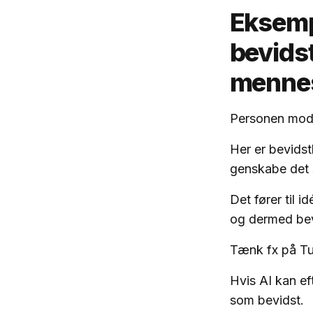
Eksempe
bevids
menne
Personen modt
Her er bevidst
genskabe det s
Det fører til i
og dermed be
Tænk fx på Tur
Hvis AI kan ef
som bevidst.