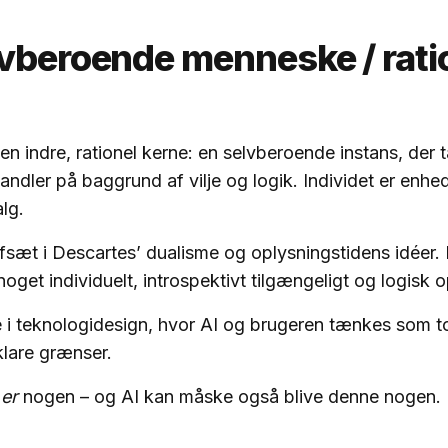
lvberoende menneske / rati
d
en indre, rationel kerne: en selvberoende instans, der 
andler på baggrund af vilje og logik. Individet er enhe
lg.
fsæt i Descartes’ dualisme og oplysningstidens idéer.
oget individuelt, introspektivt tilgængeligt og logisk 
 i teknologidesign, hvor AI og brugeren tænkes som t
lare grænser.
r
er
nogen – og AI kan måske også blive denne nogen.