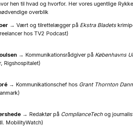
vor hen til hvad og hvorfor. Her vores ugentlige Ryk
 nødvendige overblik
oer
→ Vært og tilrettelægger på
Ekstra Bladets
krimip
. freelancer hos TV2 Podcast)
Poulsen
→ Kommunikationsrådgiver på
Københavns Un
, Rigshospitalet)
oré
→ Kommunikationschef hos
Grant Thornton Dan
anmark)
ershede
→ Redaktør på
ComplianceTech
og journalis
dl. MobilityWatch)