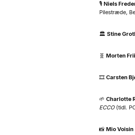
🎙️
Niels Frede
Pilestræde, Be
🏛️
Stine Gro
🧬
Morten Frii
🎞️
Carsten Bj
🌱
Charlotte 
ECCO
(tidl. 
📸
Mio Voisin