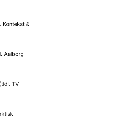
l. Kontekst &
l. Aalborg
tidl. TV
rktisk