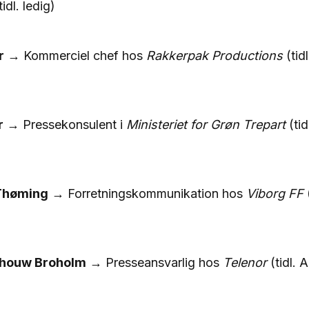
idl. ledig)
r
→ Kommerciel chef hos
Rakkerpak Productions
(tid
r
→ Pressekonsulent i
Ministeriet for Grøn Trepart
(tid
 Thøming
→ Forretningskommunikation hos
Viborg FF
(
chouw Broholm
→ Presseansvarlig hos
Telenor
(tidl. A