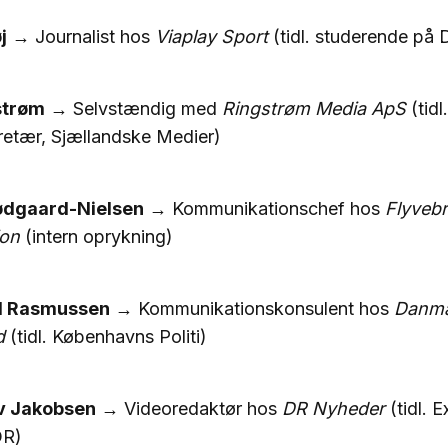
j
→ Journalist hos
Viaplay Sport
(tidl. studerende på
strøm
→ Selvstændig med
Ringstrøm Media ApS
(tidl.
retær, Sjællandske Medier)
ødgaard-Nielsen
→ Kommunikationschef hos
Flyveb
ion
(intern oprykning)
l Rasmussen
→ Kommunikationskonsulent hos
Danma
d
(tidl. Københavns Politi)
v Jakobsen
→ Videoredaktør hos
DR Nyheder
(tidl. E
DR)