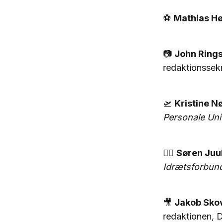
⚽
Mathias Hø
📷
John Ring
redaktionssek
🛫
Kristine N
Personale Un
🏃‍♂️
Søren Juu
Idrætsforbun
🎥
Jakob Sko
redaktionen, 