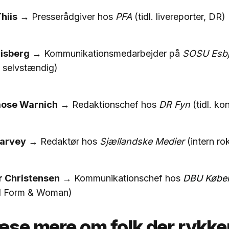
hiis
→ Presserådgiver hos
PFA
(tidl. livereporter, DR)
iisberg
→ Kommunikationsmedarbejder på
SOSU Esbj
l. selvstændig)
mose Warnich
→ Redaktionschef hos
DR Fyn
(tidl. ko
Harvey
→ Redaktør hos
Sjællandske Medier
(intern ro
r Christensen
→ Kommunikationschef hos
DBU Købe
 I Form & Woman)
læse mere om folk der rykker