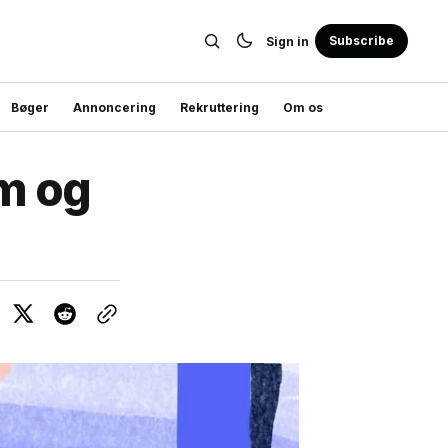
Subscribe
Sign in
Bøger
Annoncering
Rekruttering
Om os
em og