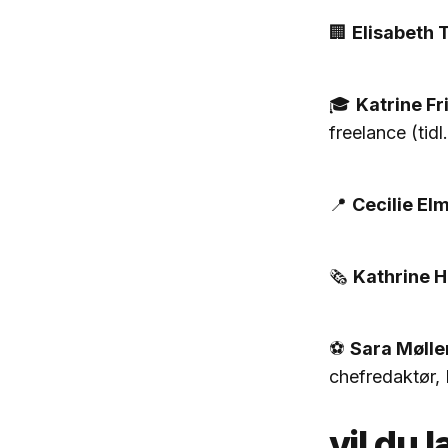
🏢
Elisabeth T
🎓
Katrine Fr
freelance (tid
📍
Cecilie El
🗞️
Kathrine 
⚽
Sara Mølle
chefredaktør,
vil du 