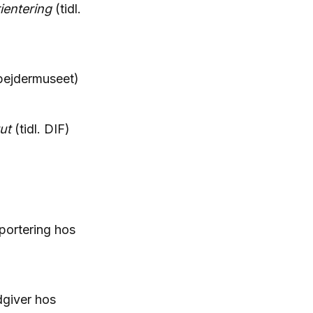
ientering
(tidl.
rbejdermuseet)
ut
(tidl. DIF)
portering hos
dgiver hos