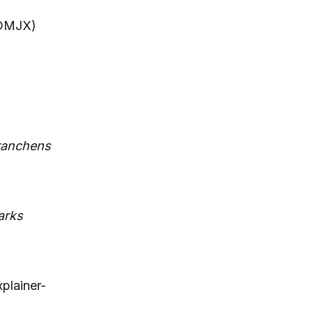
 DMJX)
ranchens
rks
xplainer-