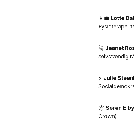
👩‍💼
Lotte D
Fysioterapeute
🚀
Jeanet Ro
selvstændig r
⚡
Julie Steen
Socialdemokra
📦
Søren Eib
Crown)