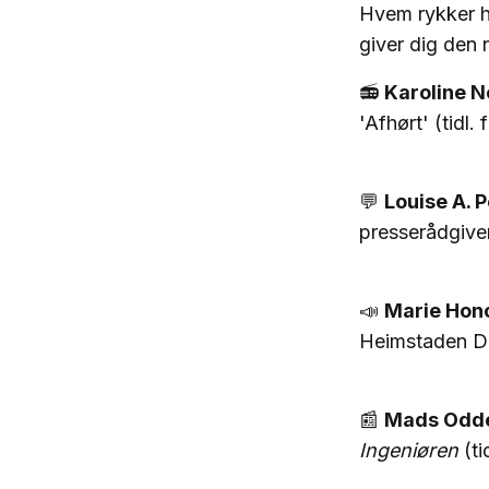
Hvem rykker h
giver dig den
​📻
Karoline N
'Afhørt' (tidl
💬
Louise A. 
presserådgiver
📣
Marie Hon
Heimstaden D
📰
Mads Odd
Ingeniøren
(ti