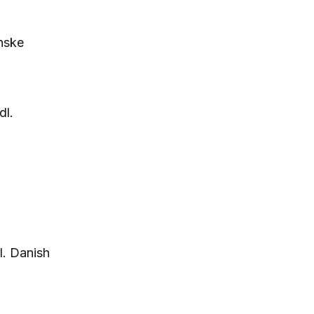
nske
dl.
l. Danish