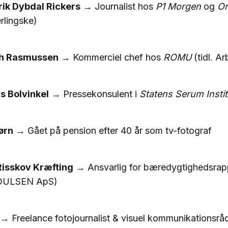
rik Dybdal Rickers
→ Journalist hos
P1 Morgen
og
Or
rlingske)
th Rasmussen
→ Kommerciel chef hos
ROMU
(tidl. A
s Bolvinkel
→ Pressekonsulent i
Statens Serum Instit
ørn
→ Gået på pension efter 40 år som tv-fotograf
Risskov Kræfting
→ Ansvarlig for bæredygtighedsrap
POULSEN ApS)
→ Freelance fotojournalist & visuel kommunikationsrå