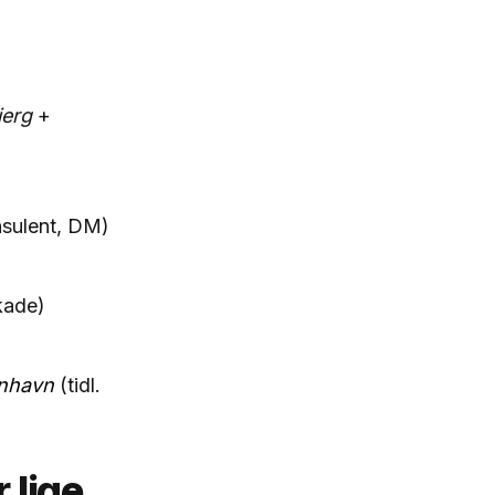
erg
+
nsulent, DM)
kade)
nhavn
(tidl.
 lige