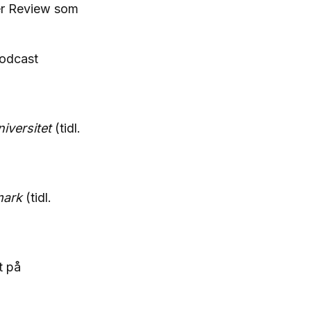
ker Review som
odcast
iversitet
(tidl.
mark
(tidl.
t på