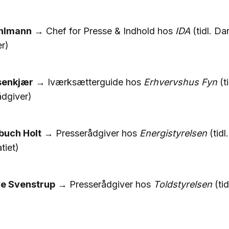
ahlmann
→ Chef for Presse & Indhold hos
IDA
(tidl. Da
r)
senkjær
→ Iværksætterguide hos
Erhvervshus Fyn
(ti
ådgiver)
buch Holt
→ Presserådgiver hos
Energistyrelsen
(tidl.
tiet)
ye Svenstrup
→ Presserådgiver hos
Toldstyrelsen
(tid