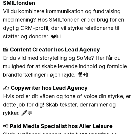
SMILfonden
Vil du kombinere kommunikation og fundraising
med mening? Hos SMILfonden er der brug for en
dygtig CRM-profil, der vil styrke relationerne til
støtter og donorer. ❤️📊
📸
Content Creator hos Lead Agency
Er du vild med storytelling og SoMe? Her får du
mulighed for at skabe levende indhold og formidle
brandfortællinger i øjenhøjde. 🎥📲
✍️
Copywriter hos Lead Agency
Hvis ord er dit våben og tone of voice din styrke, er
dette job for dig! Skab tekster, der rammer og
rykker. 🖋️💬
📢
Paid Media Specialist hos Aller Leisure