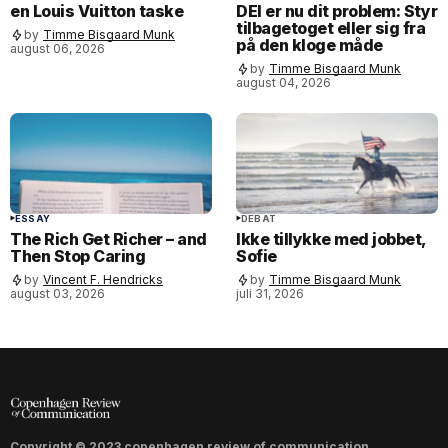
en Louis Vuitton taske
DEI er nu dit problem: Styr
tilbagetoget eller sig fra
by
Timme Bisgaard Munk
på den kloge måde
august 06, 2026
by
Timme Bisgaard Munk
august 04, 2026
ESSAY
DEBAT
The Rich Get Richer – and
Ikke tillykke med jobbet,
Then Stop Caring
Sofie
by
Vincent F. Hendricks
by
Timme Bisgaard Munk
august 03, 2026
juli 31, 2026
Copyright © 2023 copenhagen review of communication.