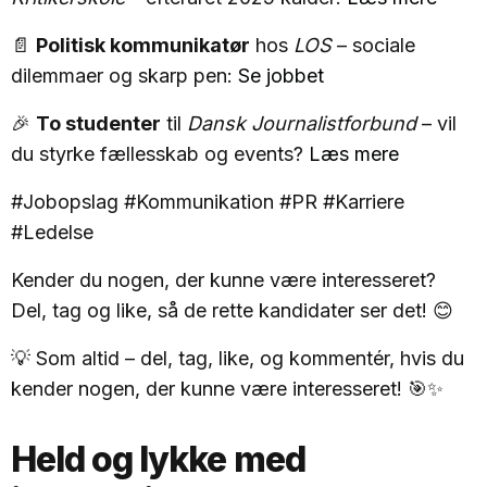
📄
Politisk kommunikatør
hos
LOS
– sociale
dilemmaer og skarp pen:
Se jobbet
🎉
To studenter
til
Dansk Journalistforbund
– vil
du styrke fællesskab og events?
Læs mere
#Jobopslag #Kommunikation #PR #Karriere
#Ledelse
Kender du nogen, der kunne være interesseret?
Del, tag og like, så de rette kandidater ser det! 😊
💡 Som altid – del, tag, like, og kommentér, hvis du
kender nogen, der kunne være interesseret! 🎯✨
Held og lykke med