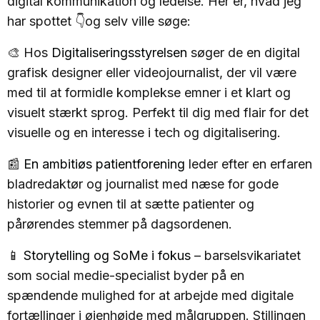
digital kommunikation og ledelse. Her er, hvad jeg
har spottet 👇og selv ville søge:
🎨 Hos
Digitaliseringsstyrelsen
søger de en digital
grafisk designer eller videojournalist, der vil være
med til at formidle komplekse emner i et klart og
visuelt stærkt sprog. Perfekt til dig med flair for det
visuelle og en interesse i tech og digitalisering.
📰
En ambitiøs patientforening
leder efter en erfaren
bladredaktør og journalist med næse for gode
historier og evnen til at sætte patienter og
pårørendes stemmer på dagsordenen.
📱
Storytelling og SoMe i fokus
– barselsvikariatet
som social medie-specialist byder på en
spændende mulighed for at arbejde med digitale
fortællinger i øjenhøjde med målgruppen. Stillingen