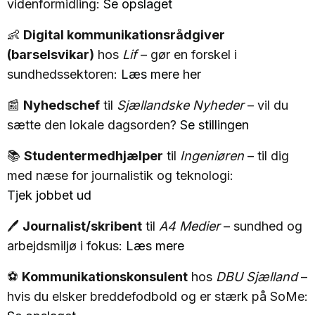
videnformidling:
Se opslaget
👶
Digital kommunikationsrådgiver
(barselsvikar)
hos
Lif
– gør en forskel i
sundhedssektoren:
Læs mere her
📰
Nyhedschef
til
Sjællandske Nyheder
– vil du
sætte den lokale dagsorden?
Se stillingen
📚
Studentermedhjælper
til
Ingeniøren
– til dig
med næse for journalistik og teknologi:
Tjek jobbet ud
🖊️
Journalist/skribent
til
A4 Medier
– sundhed og
arbejdsmiljø i fokus:
Læs mere
⚽
Kommunikationskonsulent
hos
DBU Sjælland
–
hvis du elsker breddefodbold og er stærk på SoMe: