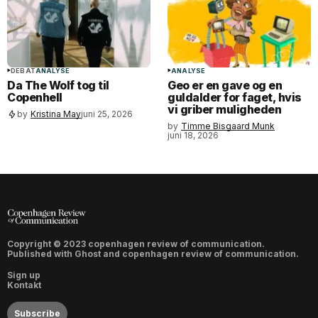
DEBAT
ANALYSE
ANALYSE
Da The Wolf tog til
Geo er en gave og en
Copenhell
guldalder for faget, hvis
vi griber muligheden
by
Kristina May
juni 25, 2026
by
Timme Bisgaard Munk
juni 18, 2026
Copyright © 2023 copenhagen review of communication.
Published with
Ghost
and
copenhagen review of communication
.
Sign up
Kontakt
Subscribe