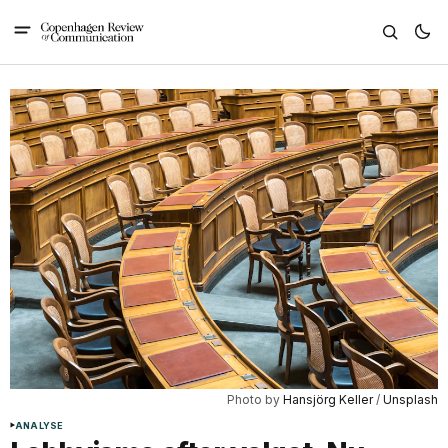
Photo by 
Hansjörg Keller
 / 
Unsplash
ANALYSE