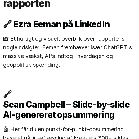
rapporten
🔗
Ezra Eeman på LinkedIn
📸 Et hurtigt og visuelt overblik over rapportens
nøgleindsigter. Eeman fremhæver især ChatGPT's
massive vækst, AI's indtog i hverdagen og
geopolitisk spænding.
🔗
Sean Campbell – Slide-by-slide
AI-genereret opsummering
🤖 Her får du en punkt-for-punkt-opsummering
baseret på AI-aflæsning af Meekers 300+ slides.