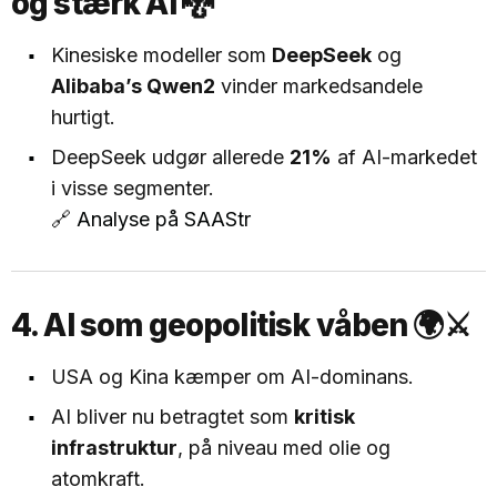
og stærk AI 🐉
Kinesiske modeller som
DeepSeek
og
Alibaba’s Qwen2
vinder markedsandele
hurtigt.
DeepSeek udgør allerede
21%
af AI-markedet
i visse segmenter.
🔗
Analyse på SAAStr
4. AI som geopolitisk våben 🌍⚔️
USA og Kina kæmper om AI-dominans.
AI bliver nu betragtet som
kritisk
infrastruktur
, på niveau med olie og
atomkraft.