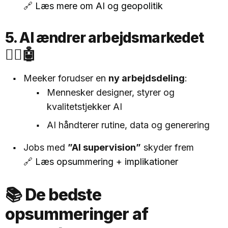
🔗
Læs mere om AI og geopolitik
5. AI ændrer arbejdsmarkedet
👷‍♀️🤖
Meeker forudser en
ny arbejdsdeling
:
Mennesker designer, styrer og
kvalitetstjekker AI
AI håndterer rutine, data og generering
Jobs med
”AI supervision”
skyder frem
🔗
Læs opsummering + implikationer
📚 De bedste
opsummeringer af