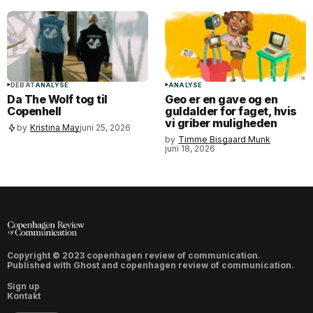
DEBAT
ANALYSE
ANALYSE
Da The Wolf tog til
Geo er en gave og en
Copenhell
guldalder for faget, hvis
vi griber muligheden
by
Kristina May
juni 25, 2026
by
Timme Bisgaard Munk
juni 18, 2026
Copyright © 2023 copenhagen review of communication.
Published with
Ghost
and
copenhagen review of communication
.
Sign up
Kontakt