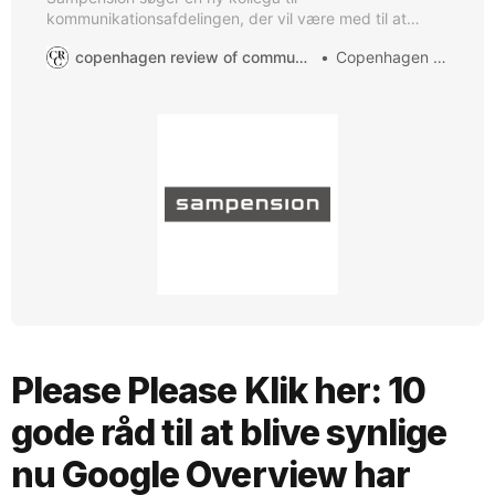
kommunikationsafdelingen, der vil være med til at
fortsætte udviklingen af selskabets samlede
copenhagen review of communication
Copenhagen ROC
kommunikation. Vi har over de senere år arbejdet
intensivt med at implementere en ny
kommunikationsstrategi, som vi håber, du vil være en
del af. Ny visuel identitet, ny sprogpolitik, ny digital
kundeplatform,
Please Please Klik her: 10
gode råd til at blive synlige
nu Google Overview har