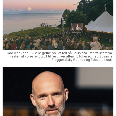
God weekend - vi ville gerne bo i et telt på Louisiana Litteraturfestival 
resten af vores liv og gå til fest hver aften i bådhuset med Susanne 
Brøgger, Sally Rooney og Édouard Louis.