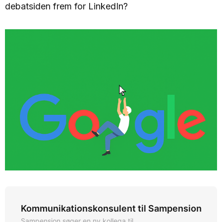
debatsiden frem for LinkedIn?
Kommunikationskonsulent til Sampension
Sampension søger en ny kollega til