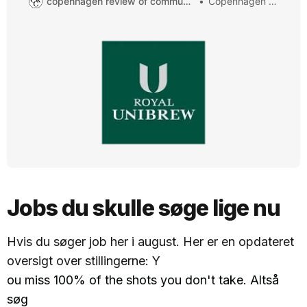
copenhagen review of communication
Copenhagen ROC
medier – og motiveres du af at omsætte strategi til
konkret handling og resultater? Så er det måske dig, vi
leder efter. Som vores nye Digital
Jobs du skulle søge lige nu
Hvis du søger job her i august. Her er en opdateret
oversigt over stillingerne: Y
ou miss 100% of the shots you don't take. Altså
søg