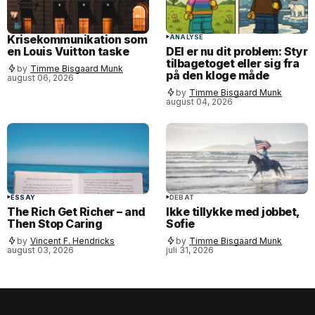
Krisekommunikation som
ANALYSE
en Louis Vuitton taske
DEI er nu dit problem: Styr
tilbagetoget eller sig fra
by
Timme Bisgaard Munk
på den kloge måde
august 06, 2026
by
Timme Bisgaard Munk
august 04, 2026
ESSAY
DEBAT
The Rich Get Richer – and
Ikke tillykke med jobbet,
Then Stop Caring
Sofie
by
Vincent F. Hendricks
by
Timme Bisgaard Munk
august 03, 2026
juli 31, 2026