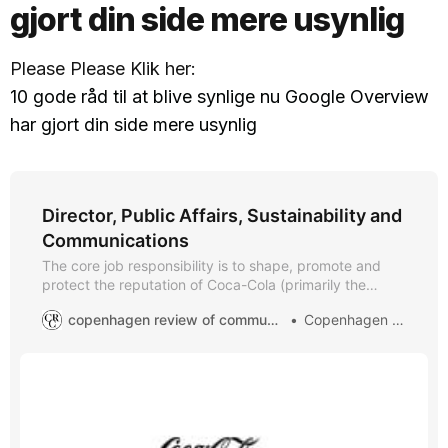
gjort din side mere usynlig
Please Please Klik her:
10 gode råd til at blive synlige nu Google Overview
har gjort din side mere usynlig
Director, Public Affairs, Sustainability and
Communications
The core job responsibility is to shape, promote and
protect the reputation of Coca-Cola (primarily the
company but also the brands) and to create the
copenhagen review of communication
Copenhagen ROC
conditions for sustainable business growth in line with
our Business goals. To perform the execution of the
Europe OU overall strategic direction through local
initiatives