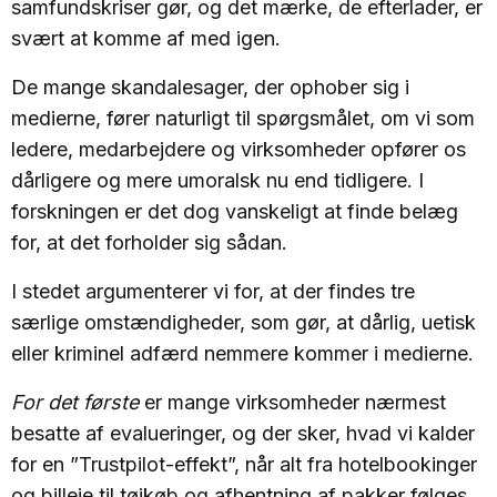
samfundskriser gør, og det mærke, de efterlader, er
svært at komme af med igen.
De mange skandalesager, der ophober sig i
medierne, fører naturligt til spørgsmålet, om vi som
ledere, medarbejdere og virksomheder opfører os
dårligere og mere umoralsk nu end tidligere. I
forskningen er det dog vanskeligt at finde belæg
for, at det forholder sig sådan.
I stedet argumenterer vi for, at der findes tre
særlige omstændigheder, som gør, at dårlig, uetisk
eller kriminel adfærd nemmere kommer i medierne.
For det første
er mange virksomheder nærmest
besatte af evalueringer, og der sker, hvad vi kalder
for en ”Trustpilot-effekt”, når alt fra hotelbookinger
og billeje til tøjkøb og afhentning af pakker følges