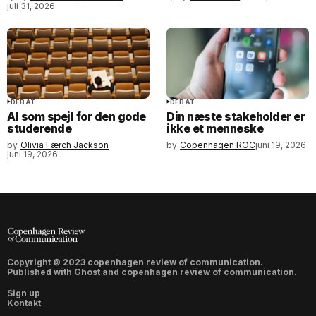
juli 31, 2026
DEBAT
DEBAT
AI som spejl for den gode
Din næste stakeholder er
studerende
ikke et menneske
by
Olivia Færch Jackson
by
Copenhagen ROC
juni 19, 2026
juni 19, 2026
Copyright © 2023 copenhagen review of communication.
Published with
Ghost
and
copenhagen review of communication
.
Sign up
Kontakt