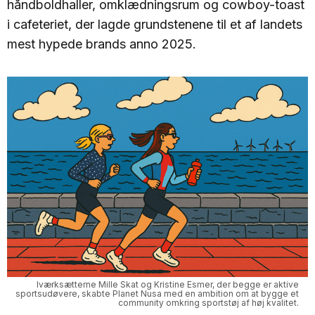
håndboldhaller, omklædningsrum og cowboy-toast
i cafeteriet, der lagde grundstenene til et af landets
mest hypede brands anno 2025.
Iværksætterne Mille Skat og Kristine Esmer, der begge er aktive 
sportsudøvere, skabte Planet Nusa med en ambition om at bygge et 
community omkring sportstøj af høj kvalitet. 