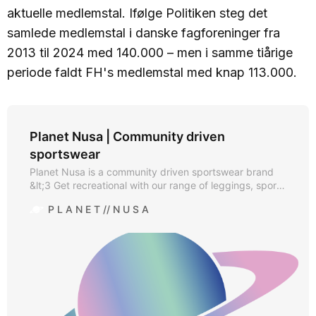
aktuelle medlemstal. Ifølge Politiken steg det
samlede medlemstal i danske fagforeninger fra
2013 til 2024 med 140.000 – men i samme tiårige
periode faldt FH's medlemstal med knap 113.000.
Planet Nusa | Community driven
sportswear
Planet Nusa is a community driven sportswear brand
&lt;3 Get recreational with our range of leggings, sports
bras, shorts, runners tights and swimwear! Thrilled to
P L A N E T // N U S A
have you on the team!