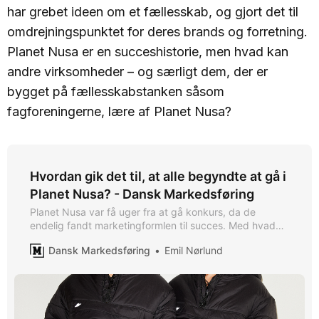
har grebet ideen om et fællesskab, og gjort det til
omdrejningspunktet for deres brands og forretning.
Planet Nusa er en succeshistorie, men hvad kan
andre virksomheder – og særligt dem, der er
bygget på fællesskabstanken såsom
fagforeningerne, lære af Planet Nusa?
Hvordan gik det til, at alle begyndte at gå i
Planet Nusa? - Dansk Markedsføring
Planet Nusa var få uger fra at gå konkurs, da de
endelig fandt marketingformlen til succes. Med hvad
der set udefra føles som et fingerknips, har tøjmærkets
Dansk Markedsføring
Emil Nørlund
design overtaget gadebilledet og sidder loyalt på de
unge, smarte og sporty. Nu drømmer stifterne om at
indtage udlandet.