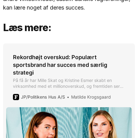
kan lære noget af deres succes.
Læs mere:
Rekordhøjt overskud: Populært
sportsbrand har succes med særlig
strategi
På få år har Mille Skat og Kristine Esmer skabt en
virksomhed med et millionoverskud, og fremtiden ser
lys ud for det populære sports- og modebrand, som
JP/Politikens Hus A/S
Matilde Krogsgaard
værdsætter bæredygtige værdier.