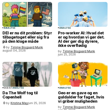
ANALYSE
ANALYSE
DEI er nu dit problem: Styr
Pro-worker AI: Hvad det
tilbagetoget eller sig fra
er og hvordan vi gør det.
på den kloge måde
AI der gør dig dyrere,
ikke overflødig
by
Timme Bisgaard Munk
august 04, 2026
by
Timme Bisgaard Munk
juni 25, 2026
DEBAT
ANALYSE
ANALYSE
Da The Wolf tog til
Geo er en gave og en
Copenhell
guldalder for faget, hvis
vi griber muligheden
by
Kristina May
juni 25, 2026
by
Timme Bisgaard Munk