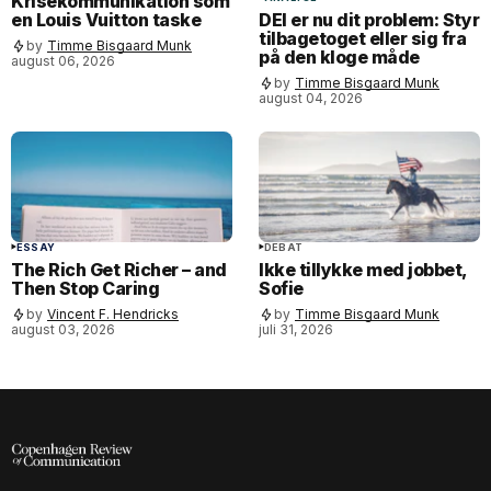
Krisekommunikation som
en Louis Vuitton taske
DEI er nu dit problem: Styr
tilbagetoget eller sig fra
by
Timme Bisgaard Munk
på den kloge måde
august 06, 2026
by
Timme Bisgaard Munk
august 04, 2026
ESSAY
DEBAT
The Rich Get Richer – and
Ikke tillykke med jobbet,
Then Stop Caring
Sofie
by
Vincent F. Hendricks
by
Timme Bisgaard Munk
august 03, 2026
juli 31, 2026