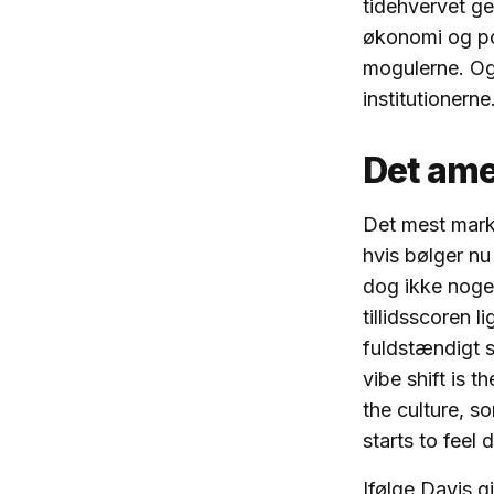
tidehvervet g
økonomi og pol
mogulerne. Og d
institutionerne
Det ame
Det mest marka
hvis bølger nu 
dog ikke nogen
tillidsscoren 
fuldstændigt s
vibe shift is t
the culture, 
starts to feel 
Ifølge Davis 