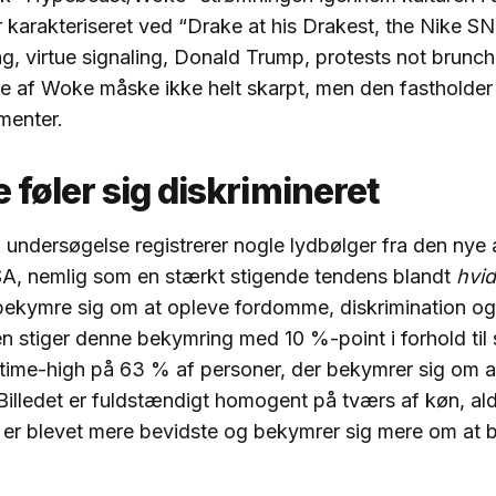
r karakteriseret ved “Drake at his Drakest, the Nike 
ng, virtue signaling, Donald Trump, protests not brunch.
se af Woke måske ikke helt skarpt, men den fastholder
ementer.
 føler sig diskrimineret
undersøgelse registrerer nogle lydbølger fra den nye
SA, nemlig som en stærkt stigende tendens blandt
hvid
 bekymre sig om at opleve fordomme, diskrimination og
en stiger denne bekymring med 10 %-point i forhold til 
time-high på 63 % af personer, der bekymrer sig om at
 Billedet er fuldstændigt homogent på tværs af køn, al
 er blevet mere bevidste og bekymrer sig mere om at b
.