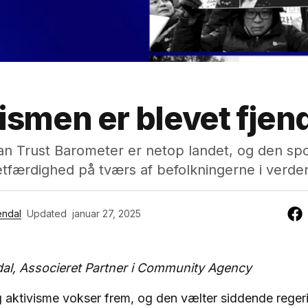
ismen er blevet fjend
an Trust Barometer er netop landet, og den sp
retfærdighed på tværs af befolkningerne i verde
endal
Updated
januar 27, 2025
dal, Associeret Partner i Community Agency
ig aktivisme vokser frem, og den vælter siddende regeri