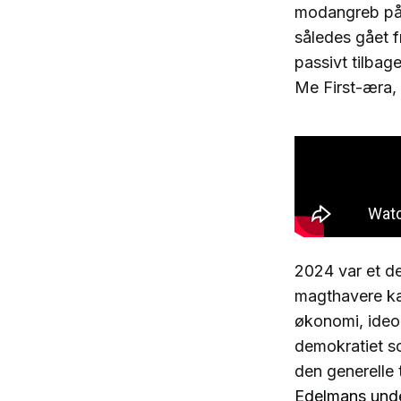
modangreb på p
således gået fr
passivt tilbag
Me First-æra, o
2024 var et d
magthavere kæ
økonomi, ideol
demokratiet so
den generelle 
Edelmans unde