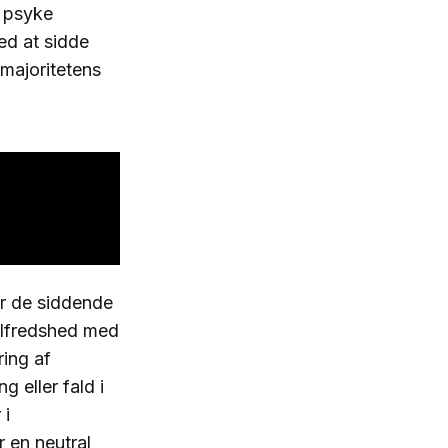
e psyke
med at sidde
 majoritetens
or de siddende
ilfredshed med
ring af
 eller fald i
 i
r en neutral