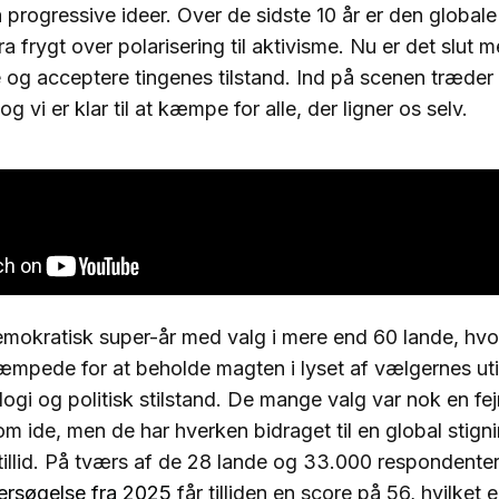
rogressive ideer. Over de sidste 10 år er den global
a frygt over polarisering til aktivisme. Nu er det slut 
e og acceptere tingenes tilstand. Ind på scenen træder
g vi er klar til at kæmpe for alle, der ligner os selv.
emokratisk super-år med valg i mere end 60 lande, hv
mpede for at beholde magten i lyset af vælgernes ut
ogi og politisk stilstand. De mange valg var nok en fej
m ide, men de har hverken bidraget til en global stigning
tillid. På tværs af de 28 lande og 33.000 respondenter
rsøgelse fra 2025
får tilliden en score på 56, hvilket e