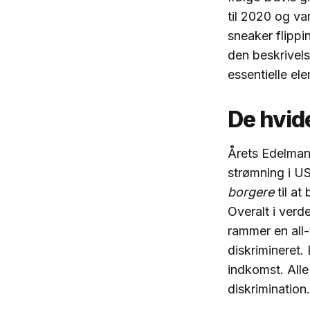
til 2020 og va
sneaker flippi
den beskrivel
essentielle el
De hvide
Årets Edelman 
strømning i U
borgere
til at
Overalt i verd
rammer en all-
diskrimineret.
indkomst. Alle
diskrimination