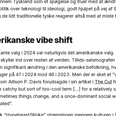
ennem Tyskland som et spøgelse og truer med at ændre
itik over teknologi til ideologi, godt hjulpet på vej af
e lidt traditionelle tyske reagerer altså med at miste til
.
rikanske vibe shift
nte valg i 2024 var naturligvis det amerikanske valg.
skyller ind over resten af verden. Tillids-seismografen 
 signifikant ændring i den amerikanske befolkning, h
ligger på 47 i 2024 mod 46 i 2023. Men der er sket et ”vi
om Allison P. Davis forudsagde i sin artikel i
The Cut
f
he catchy but sort of too-cool term [...] for a relatively 
sometimes things change, and a once-dominant social 
dated”.
gik “Hypebeast/Woke” strømningen igennem kulturen i 