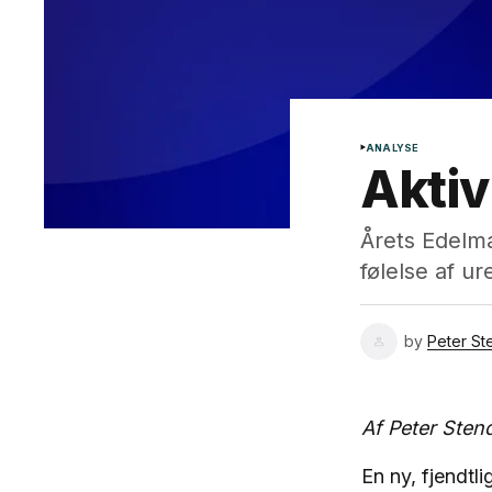
ANALYSE
Aktiv
Årets Edelm
følelse af u
by
Peter St
Af Peter Sten
En ny, fjendtl