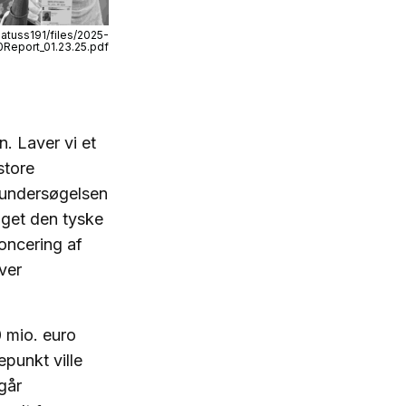
atuss191/files/2025-
eport_01.23.25.pdf
. Laver vi et
store
n-undersøgelsen
nget den tyske
noncering af
ver
 mio. euro
epunkt ville
går