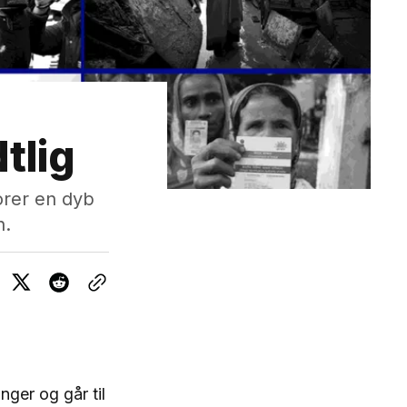
tlig
orer en dyb
n.
nger og går til