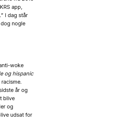
SNKRS app,
” I dag står
 dog nogle
 anti-woke
e og hispanic
 racisme.
sidste år og
 blive
der og
live udsat for