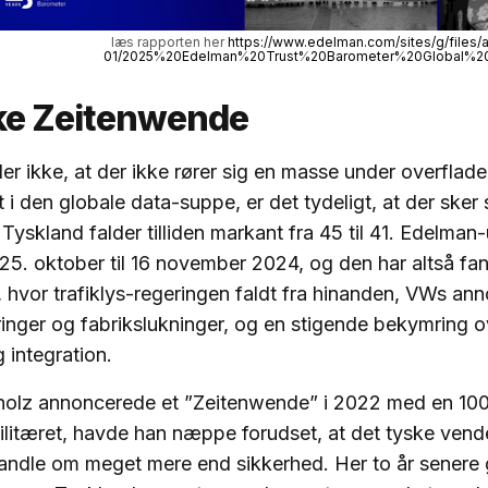
 læs rapporten her 
https://www.edelman.com/sites/g/files/a
01/2025%20Edelman%20Trust%20Barometer%20Global%20R
ke Zeitenwende
r ikke, at der ikke rører sig en masse under overfladen
 i den globale data-suppe, er det tydeligt, at der sker 
I Tyskland falder tilliden markant fra 45 til 41. Edelma
 25. oktober til 16 november 2024, og den har altså fa
, hvor trafiklys-regeringen faldt fra hinanden, VWs an
inger og fabrikslukninger, og en stigende bekymring o
 integration.
holz annoncerede et ”Zeitenwende” i 2022 med en 100
militæret, havde han næppe forudset, at det tyske vend
handle om meget mere end sikkerhed. Her to år senere 