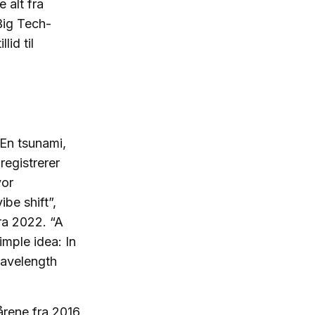
 alt fra
 Big Tech-
lid til
 En tsunami,
registrerer
vor
be shift”,
ra 2022. “A
simple idea: In
wavelength
årene fra 2016