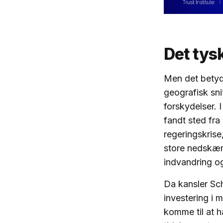
Det tys
Men det betyde
geografisk snit
forskydelser. 
fandt sted fra
regeringskrise
store nedskær
indvandring og
Da kansler Sc
investering i 
komme til at 