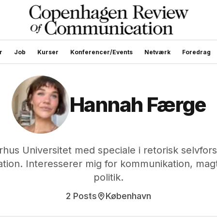
r
Job
Kurser
Konferencer/Events
Netværk
Foredrag
Hannah Færge
arhus Universitet med speciale i retorisk selvfo
tion. Interesserer mig for kommunikation, magt
politik.
2 Posts
København