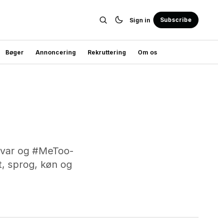
Subscribe
Sign in
Bøger
Annoncering
Rekruttering
Om os
rsvar og #MeToo-
, sprog, køn og