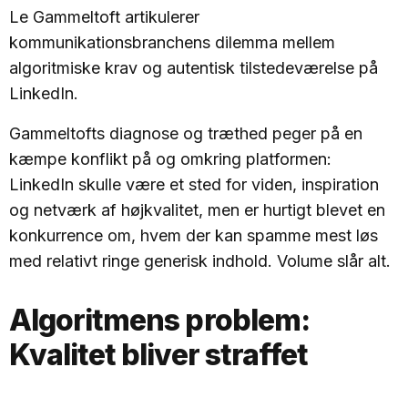
visninger pr. post 👉 6-10 opslag = ca. 5.000 ekstra
Le Gammeltoft artikulerer
visninger 👉 11+ opslag = over 16.000 ekstra visninger
kommunikationsbranchens dilemma mellem
Så hvad tænker du: skal vi tilpasse os og skrue op for
frekvensen – eller holde fast i kun at poste, når vi
algoritmiske krav og autentisk tilstedeværelse på
virkelig har noget på hjerte? https://lnkd.in/dU9YT3AA |
LinkedIn.
71 comments on LinkedIn
Gammeltofts diagnose og træthed peger på en
kæmpe konflikt på og omkring platformen:
LinkedIn skulle være et sted for viden, inspiration
og netværk af højkvalitet, men er hurtigt blevet en
konkurrence om, hvem der kan spamme mest løs
med relativt ringe generisk indhold. Volume slår alt.
Algoritmens problem:
Kvalitet bliver straffet