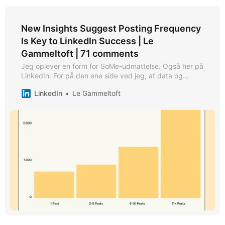
New Insights Suggest Posting Frequency
Is Key to LinkedIn Success | Le
Gammeltoft | 71 comments
Jeg oplever en form for SoMe-udmattelse. Også her på
LinkedIn. For på den ene side ved jeg, at data og
algoritmer tydeligt viser: jo mere vi “fodrer maskinen”,
LinkedIn
Le Gammeltoft
desto mere reach og synlighed får vi. På den anden
side kan jeg mærke, at jeg ikke altid har lyst – eller
overskud – til at poste bare for at holde gang i
systemet. Det paradoks gør mig ærligt træt: at det,
som skulle være et sted for viden, inspiration og
netværk, hurtigt kan føles som en konkurrence i at
være konstant på. Fastholdelsesprincipperne straffer
os, der ikke kan eller vil dele hele tiden, men gerne vil
bidrage, når vi virkelig har noget på hjerte. Jeg tror
ikke, jeg er alene om den følelse. Der er lige kommet
data fra Buffer, der ud fra analyse af millioner af
LinkedIn-opslag, viser, at nøglen til succes er at poste
flere gange om ugen. Altså: algoritmen belønner
kvantitet: 👉 2-5 opslag om ugen = ca. 1.000 ekstra