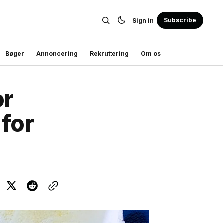
Subscribe
Sign in
Bøger
Annoncering
Rekruttering
Om os
or
for