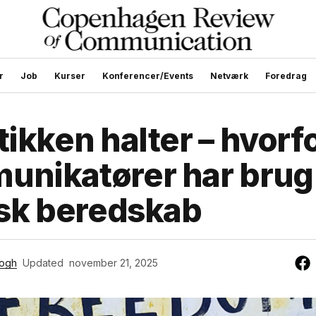
r
Job
Kurser
Konferencer/Events
Netværk
Foredrag
tikken halter – hvorf
nikatører har brug 
isk beredskab
rogh
Updated
november 21, 2025