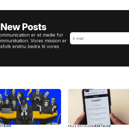
 New Posts
mmunication er et medie for
ommunikation. Vores mission er
sfolk endnu bedre til vores
KTØJER
ALLE ARTIKLER
VÆRKTØJER