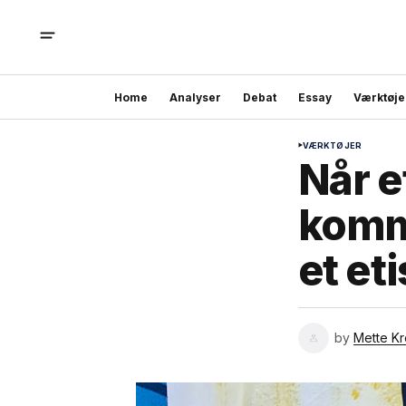
Home
Analyser
Debat
Essay
Værktøje
VÆRKTØJER
Når e
kommu
et et
by
Mette K