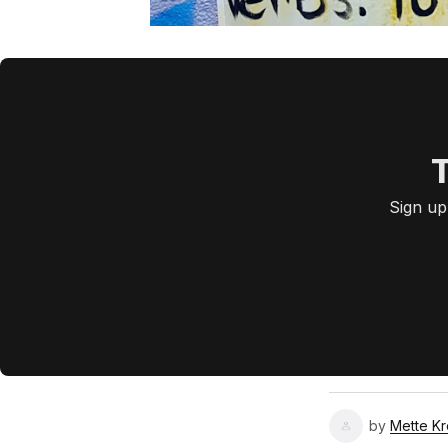
T
Sign up
by
Mette K