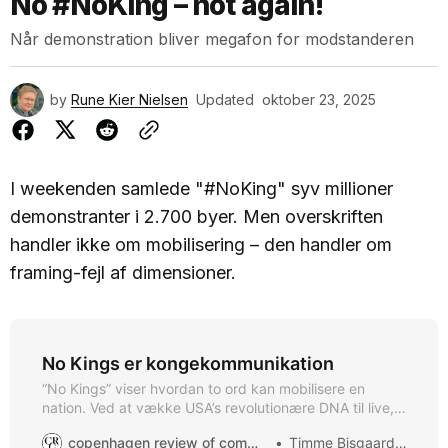
No #NoKing – not again!
Når demonstration bliver megafon for modstanderen
by
Rune Kier Nielsen
Updated
oktober 23, 2025
I weekenden samlede "#NoKing" syv millioner
demonstranter i 2.700 byer. Men overskriften
handler ikke om mobilisering – den handler om
framing-fejl af dimensioner.
No Kings er kongekommunikation
“No Kings” viser hvordan to ord kan mobilisere en
nation. Ved at vække USA’s revolutionære DNA til live,
skaber bevægelsen den mest effektive Trump-
copenhagen review of communication
Timme Bisgaard Munk
modstand til dato. Nationen, der er bygget på et nej