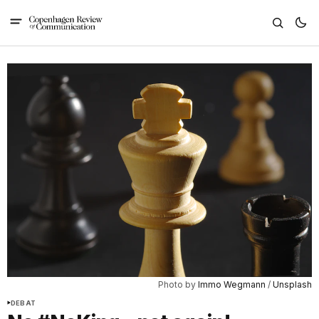
Photo by 
Immo Wegmann
 / 
Unsplash
DEBAT