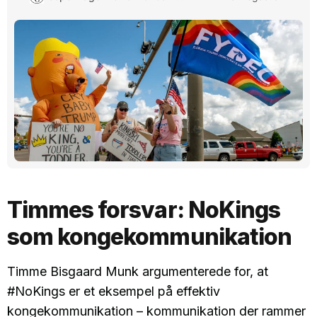
tak til konger er gået til kamp mod den nye wanna be
king.
Timmes forsvar: NoKings
som kongekommunikation
Timme Bisgaard Munk argumenterede for, at
#NoKings er et eksempel på effektiv
kongekommunikation – kommunikation der rammer