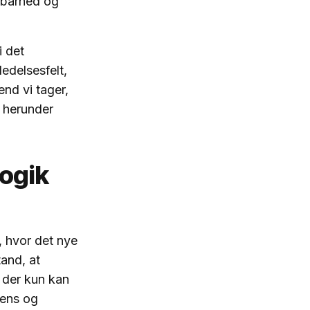
årbarhed og
i det
edelsesfelt,
end vi tager,
, herunder
logik
, hvor det nye
and, at
 der kun kan
gens og