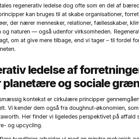
tales regenerativ ledelse dog ofte som en del af bæred
rincipper kan bruges til at skabe organisationer, forre
øer, der nærer mennesker, relationer, fællesskaber, kli
en og naturen — også udenfor virksomheden. Regenerat
agt, om at give mere tilbage, end vi tager – til fordel f
neten.
ativ ledelse af forretning
r planetære og sociale græ
gsmæssig kontekst er cirkulære principper gennemgåen
felt. Vi kender dem også fra doughnut-økonomien, som
worth. Her finder vi ligeledes perspektivet på affald
e- og upcycling.
f flere bundlinjer arbejder vi med en mindre mekanisk o