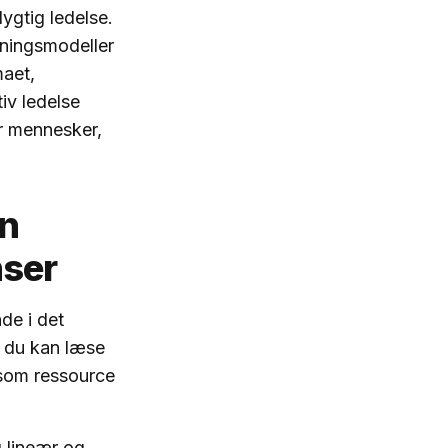
ygtig ledelse.
tningsmodeller
maet,
iv ledelse
or mennesker,
en
nser
de i det
 du kan læse
 som ressource
g lineær og