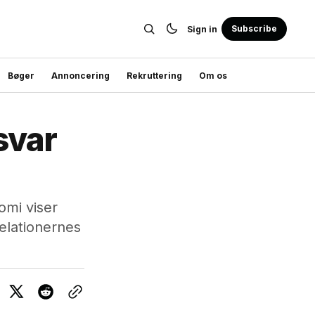
Subscribe
Sign in
Bøger
Annoncering
Rekruttering
Om os
svar
omi viser
relationernes