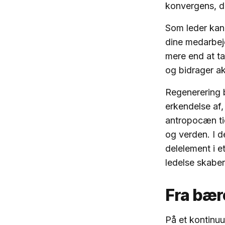
konvergens, d
Som leder kan 
dine medarbejd
mere end at t
og bidrager ak
Regenerering b
erkendelse af,
antropocæn tid
og verden. I 
delelement i e
ledelse skaber 
Fra bære
På et kontinu