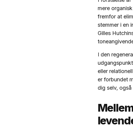
mere organisk 
fremfor at eli
stemmer i en i
Gilles Hutchin
toneangivende 
I den regenera
udgangspunktet
eller relatione
er forbundet m
dig selv, også
Mellem 
levend