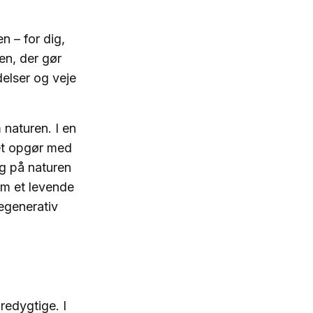
n – for dig,
en, der gør
elser og veje
 naturen. I en
 et opgør med
g på naturen
om et levende
Regenerativ
edygtige. I