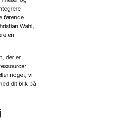
integrere
de førende
hristian Wahl,
ere en
, der er
 ressourcer
ller noget, vi
ed dit blik på
i