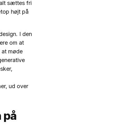
alt sættes fri
netop højt på
design. I den
mere om at
l at møde
generative
sker,
er, ud over
n på