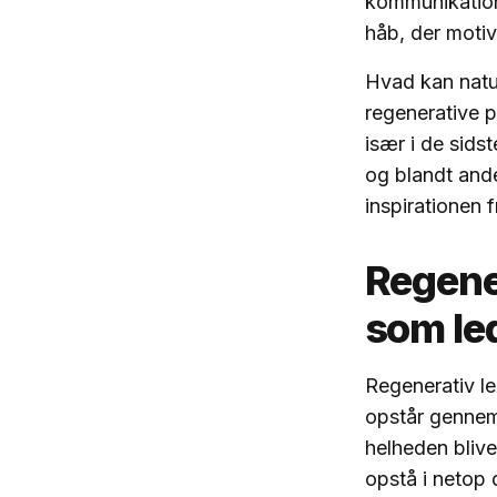
kommunikation 
håb, der motiv
Hvad kan natur
regenerative p
især i de sidst
og blandt ande
inspirationen 
Regener
som le
Regenerativ le
opstår gennem 
helheden bliv
opstå i netop