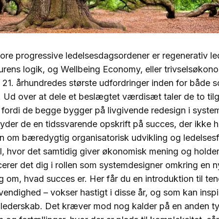
tore progressive ledelsesdagsordener er regenerativ le
urens logik, og Wellbeing Economy, eller trivselsøkon
 21. århundredes største udfordringer inden for både so
. Ud over at dele et beslægtet værdisæt taler de to tilg
ordi de begge bygger på livgivende redesign i system
yder de en tidssvarende opskrift på succes, der ikke 
n om bæredygtig organisatorisk udvikling og ledelses
l, hvor det samtidig giver økonomisk mening og holder
erer det dig i rollen som systemdesigner omkring en n
g om, hvad succes er. Her får du en introduktion til te
endighed – vokser hastigt i disse år, og som kan inspire
t lederskab. Det kræver mod nog kalder på en anden t