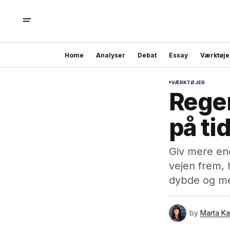
Home
Analyser
Debat
Essay
Værktøje
VÆRKTØJER
Regen
på ti
Giv mere end
vejen frem, h
dybde og me
by
Marta Ka