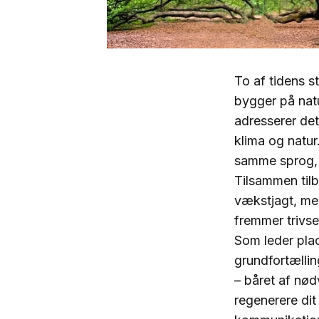
To af tidens s
bygger på nat
adresserer det
klima og natur
samme sprog, f
Tilsammen tilb
vækstjagt, me
fremmer trivse
Som leder plac
grundfortællin
– båret af nødv
regenerere di