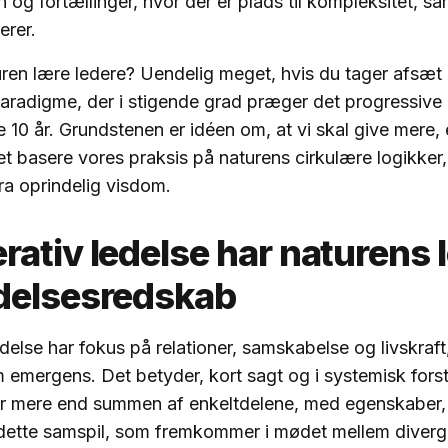
og fortællinger, hvor der er plads til kompleksitet, s
erer.
en lære ledere? Uendelig meget, hvis du tager afsæt 
aradigme, der i stigende grad præger det progressive l
e 10 år. Grundstenen er idéen om, at vi skal give mere, 
t basere vores praksis på naturens cirkulære logikker
fra oprindelig visdom.
ativ ledelse har naturens 
delsesredskab
delse har fokus på relationer, samskabelse og livskraft
emergens. Det betyder, kort sagt og i systemisk forst
er mere end summen af enkeltdelene, med egenskaber,
 dette samspil, som fremkommer i mødet mellem diver