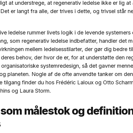
gt at understrege, at regenerativ ledelse ikke er lig at 
 Det er langt fra alle, der trives i dette, og trivsel står 
.
ve ledelse rummer livets logik i de levende systemers 
ang, som regenerativ ledelse indbefatter, handler det 
irkningen mellem ledelsesstilarter, der gør dig bedre ti
eres behov, der hvor de er, for at understøtte den re
t organisatoriske systemredesign, så det gavner menne
og planeten. Nogle af de ofte anvendte tanker om den
e tilgang finder du hos Frédéric Laloux og Otto Scharm
chins og Laura Storm.
 som målestok og definitio
s