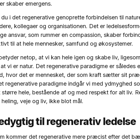
er skaber emergens.
du i det regenerative genoprette forbindelsen til nature
ere, kollegaer og organisationen. Det er ledelsesform
age ansvar, som rummer en compassion, skaber forbind
tivt til at hele mennesker, samfund og økosystemer.
etyder netop, at vi kan hele igen og skabe liv, ligesom
 at vi er natur. Det regenerative paradigme er således
, hvor det er mennesket, der som kraft sætter sit præ
det regenerative paradigme indgår vi med ydmyghed s
t større hele, bestående af og med respekt for alt liv. 
heling, veje og liv, ikke blot mål.
dygtig til regenerativ ledelse
um kommer det regenerative mere præcist efter det bær