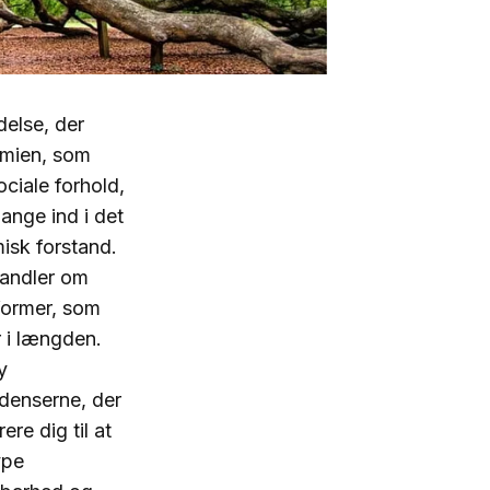
delse, der
omien, som
ciale forhold,
ange ind i det
isk forstand.
handler om
former, som
 i længden.
y
ndenserne, der
re dig til at
ype