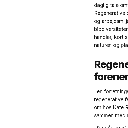
daglig tale om
Regenerative p
og arbejdsmilj
biodiversitet
handler, kort s
naturen og pla
Regener
forene
I en forretnin
regenerative 
om hos Kate Ra
sammen med r
I forståelse a