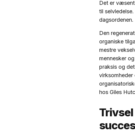
Det er væsentli
til selvledelse.
dagsordenen
Den regenerati
organiske tilg
mestre vekselv
mennesker og d
praksis og de
virksomheder 
organisatorisk
hos Giles Hut
Trivsel
succe