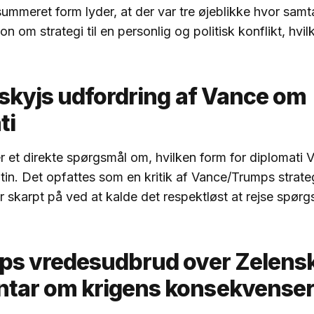
ummeret form lyder, at der var tre øjeblikke hvor samt
on om strategi til en personlig og politisk konflikt, hvilke
nskyjs udfordring af Vance om
ti
ler et direkte spørgsmål om, hvilken form for diplomati
in. Det opfattes som en kritik af Vance/Trumps strateg
 skarpt på ved at kalde det respektløst at rejse spørg
ps vredesudbrud over Zelens
tar om krigens konsekvense