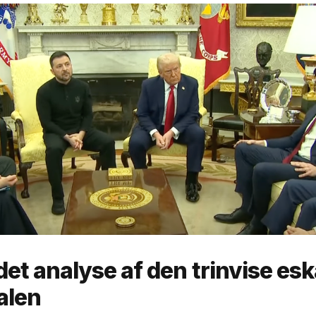
et analyse af den trinvise esk
alen