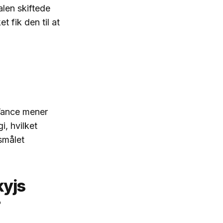
alen skiftede
t fik den til at
 Vance mener
i, hvilket
smålet
kyjs
r