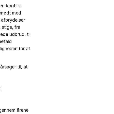
en konflikt
l mødt med
 afbrydelser
stige, fra
ede udbrud, til
nefald
ligheden for at
rsager til, at
"
e gennem årene