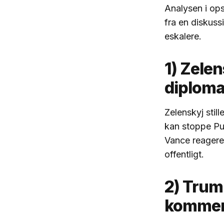
Analysen i ops
fra en diskussi
eskalere.
1) Zele
diploma
Zelenskyj stil
kan stoppe Put
Vance reagerer
offentligt.
2) Trum
kommen