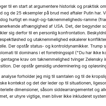
ger til en start at argumentere historisk og praktisk o
id og de 25 eksempler på brud med aftaler Putin har. 
dog hurtigt en magt-og-taknemmeligheds-ramme (fra
 anerkende afhængighed af USA. Det, der begynder so
kler sig derfor til en personlig konfrontation. Beskyld
espektløshed og utaknemmelighed eskalerer konflikte
kelle. Der opstår status- og kontroldynamikker. Trump sk
lomati til dominans i et forretningsspil ("Du har ikke k
 gentagne krav om taknemmelighed tvinger Zelensky in
ition. Der opstår gensidig underminering og opløsnin
 analyse forholder jeg mig til samtalen og til de kropsli
iske kontekst og det der leder op til situationen, liges
terielle dimensioner, såsom siddearrangementet og all
met, er uhyre vigtige, men bliver ikke inkluderet system