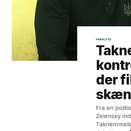
ANALYSE
Takn
kontr
der 
skænd
Fra en polit
Zelensky ind
Taknemmeligh