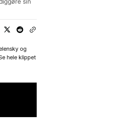
rdiggøre sin
Zelensky og
e hele klippet