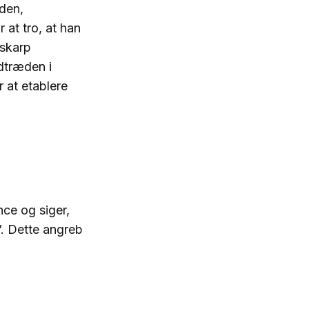
iden,
at tro, at han
 skarp
dtræden i
 at etablere
ce og siger,
”. Dette angreb