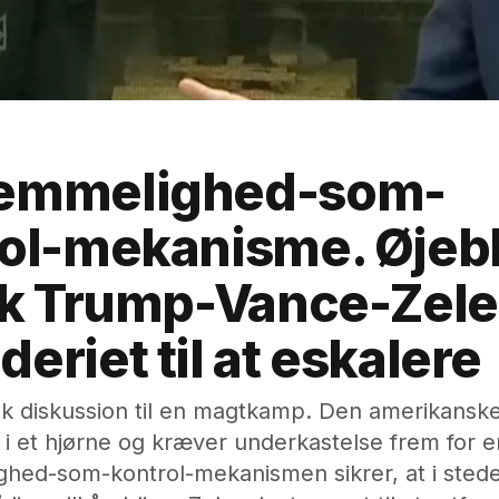
emmelighed-som-
ol-mekanisme. Øjeb
fik Trump-Vance-Zel
eriet til at eskalere
isk diskussion til en magtkamp. Den amerikanske
 i et hjørne og kræver underkastelse frem for
ed-som-kontrol-mekanismen sikrer, at i stedet