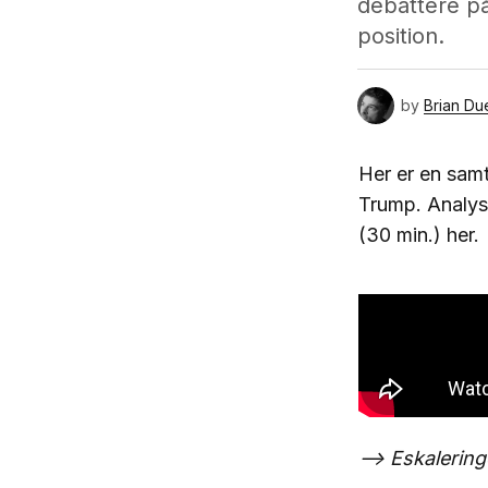
debattere på 
position.
by
Brian Du
Her er en sam
Trump. Analyse
(30 min.) her.
--> Eskalering