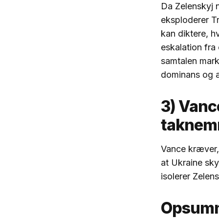
Da Zelenskyj n
eksploderer Tr
kan diktere, h
eskalation fra
samtalen marke
dominans og æ
3) Vanc
taknem
Vance kræver, 
at Ukraine sky
isolerer Zelen
Opsum