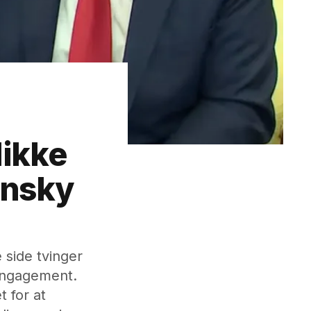
likke
ensky
 side tvinger
 engagement.
 for at