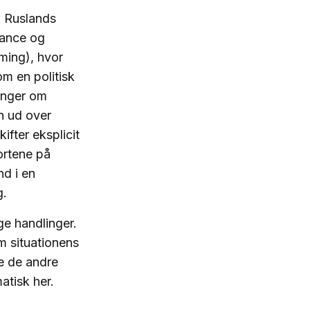
m Ruslands
Vance og
ming), hvor
m en politisk
ninger om
n ud over
ifter eksplicit
ortene på
d i en
g.
ge handlinger.
om situationens
e de andre
atisk her.