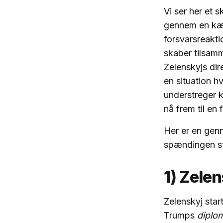
Vi ser her et 
gennem en kæd
forsvarsreakti
skaber tilsamm
Zelenskyjs dir
en situation hv
understreger k
nå frem til en 
Her er en genn
spændingen st
1) Zele
Zelenskyj star
Trumps
diplo