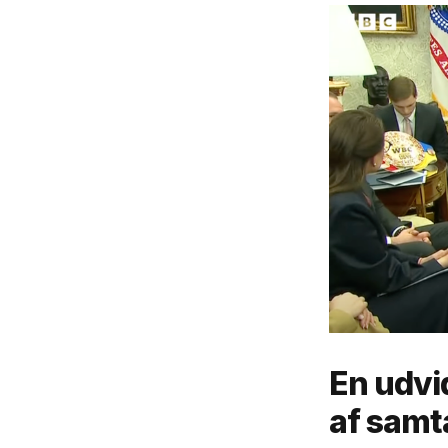
En udvid
af samt