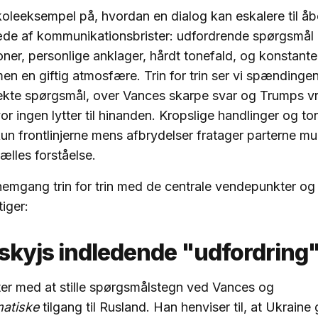
skoleeksempel på, hvordan en dialog kan eskalere til åb
e af kommunikationsbrister: udfordrende spørgsmå
oner, personlige anklager, hårdt tonefald, og konstante
en en giftig atmosfære. Trin for trin ser vi spændingen 
ekte spørgsmål, over Vances skarpe svar og Trumps vr
or ingen lytter til hinanden. Kropslige handlinger og to
un frontlinjerne mens afbrydelser fratager parterne mu
fælles forståelse.
emgang trin for trin med de centrale vendepunkter og å
iger:
nskyjs indledende "udfordring
ter med at stille spørgsmålstegn ved Vances og
matiske
tilgang til Rusland. Han henviser til, at Ukrain