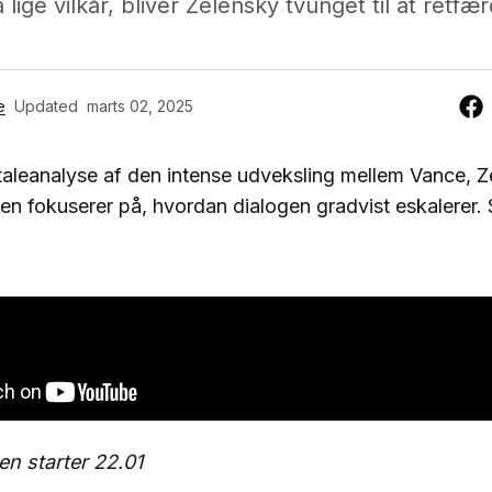
lige vilkår, bliver Zelensky tvunget til at retfæ
e
Updated
marts 02, 2025
taleanalyse af den intense udveksling mellem Vance, 
n fokuserer på, hvordan dialogen gradvist eskalerer. S
en starter 22.01