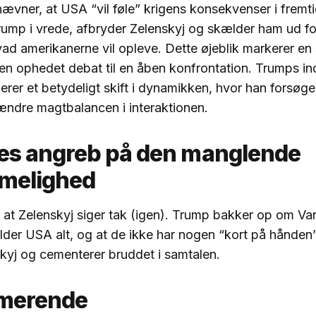
ævner, at USA “vil føle” krigens konsekvenser i fremt
ump i vrede, afbryder Zelenskyj og skælder ham ud for 
vad amerikanerne vil opleve. Dette øjeblik markerer en
 en ophedet debat til en åben konfrontation. Trumps in
rer et betydeligt skift i dynamikken, hvor han forsøger
ndre magtbalancen i interaktionen.
es angreb på den manglende
melighed
at Zelenskyj siger tak (igen). Trump bakker op om Van
lder USA alt, og at de ikke har nogen “kort på hånden
skyj og cementerer bruddet i samtalen.
merende