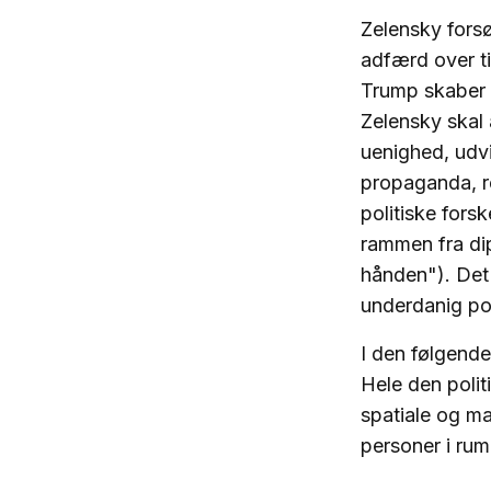
Zelensky forsø
adfærd over t
Trump skaber 
Zelensky skal
uenighed, udvi
propaganda, r
politiske fors
rammen fra dip
hånden"). Det
underdanig pos
I den følgende
Hele den polit
spatiale og ma
personer i rum