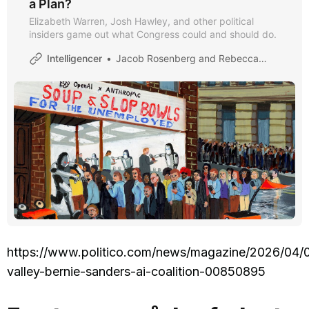
a Plan?
Elizabeth Warren, Josh Hawley, and other political
insiders game out what Congress could and should do.
Intelligencer
Jacob Rosenberg and Rebecca Traister and Simon van Zuylen-Wood
https://www.politico.com/news/magazine/2026/04/01
valley-bernie-sanders-ai-coalition-00850895