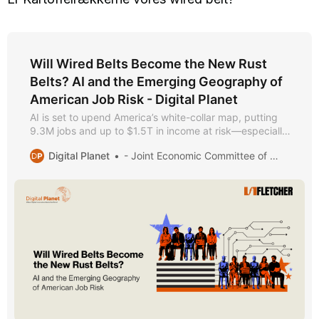
Will Wired Belts Become the New Rust
Belts? AI and the Emerging Geography of
American Job Risk - Digital Planet
AI is set to upend America’s white-collar map, putting
9.3M jobs and up to $1.5T in income at risk—especially
in wired, high-skill hubs.
Digital Planet
- Joint Economic Committee of Congress, Automation and Technological Change, 1955