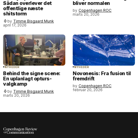
Sådan overlever det
bliver normalen
offentlige næste
by
Copenhagen ROC
shitstorm
marts 20, 2026
by
Timme Bisgaard Munk
april 17, 2026
NYHEDER
NYHEDER
Behind the signe scene:
Novonesis: Fra fusion til
En uplanlagt opturs-
fremdrift
valgkamp
by
Copenhagen ROC
februar 20, 2026
by
Timme Bisgaard Munk
marts 20, 2026