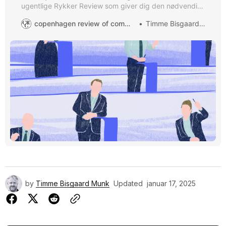
ugentlige Rykker Review som giver dig den nødvendige
overblik • 🎉 Sille Beck Høyer skifter fra sin rolle som
copenhagen review of communication
Timme Bisgaard Munk
kontorchef i Finansministeriet til en ny stilling som vice
president for communications and public affairs hos
Matas Group. Hun udtrykker stor begejstring for
by
Timme Bisgaard Munk
Updated
januar 17, 2025