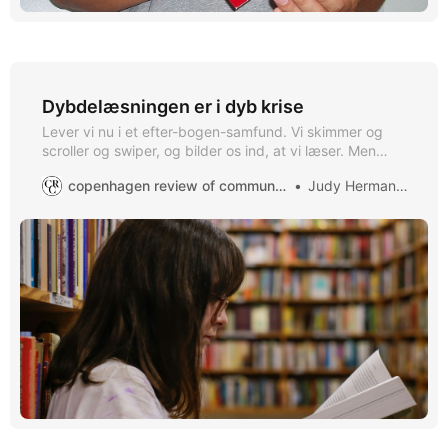
Dybdelæsningen er i dyb krise
Lever vi nu i et efter-bogen-samfund. Vi skimmer og
scroller og swiper, og bilder os ind, at vi læser. Men
evnen til fordybelse i en længere og - måske lidt
copenhagen review of communication
Judy Hermansen
besværlig tekst - DEN er i frit fald. I digitaliseringens
tidsalder læser vi på en helt anden måde end før.