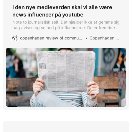
I den nye medieverden skal vi alle være
news influencer på youtube
Note to journalistisk self: Det hjælper ikke at gemme sig
bag avisen og se ned på influencerne. De er fremtiden
også din fremtid. Hvis du ikke ser dig selv som news
copenhagen review of communication
Copenhagen ROC
influencer har du ingen fremtid