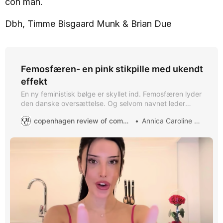
con man.
Dbh, Timme Bisgaard Munk & Brian Due
Femosfæren- en pink stikpille med ukendt
effekt
En ny feministisk bølge er skyllet ind. Femosfæren lyder
den danske oversættelse. Og selvom navnet leder
tankerne hen på prævention eller den kløe, man kan
copenhagen review of communication
Annica Caroline Carlsen
risikere, hvis man ikke bruger det, er der tale om en
reaktionær og potentiel farlig bevægelse anført af
datingstrateger og ”dark feminine” influencere, der
undergraver