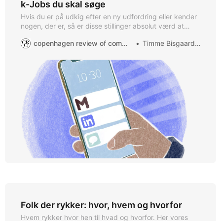
k-Jobs du skal søge
Hvis du er på udkig efter en ny udfordring eller kender
nogen, der er, så er disse stillinger absolut værd at
tjekke ud! Dem her ville vi søge: Jobmuligheder inden
copenhagen review of communication
Timme Bisgaard Munk
for kommunikation lige nu 💼 Hjælp med at dele disse
fantastiske muligheder med dit netværk – måske er
drømmejobbet her! 🔎 Leder du
Folk der rykker: hvor, hvem og hvorfor
Hvem rykker hvor hen til hvad og hvorfor. Her vores