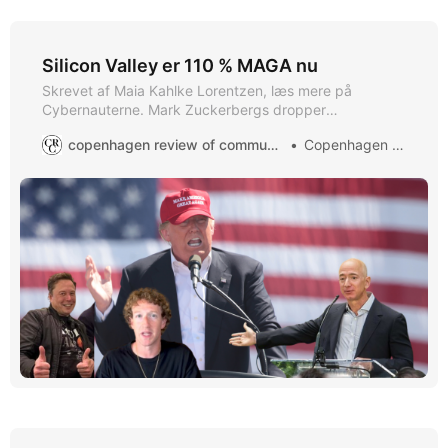
Silicon Valley er 110 % MAGA nu
Skrevet af Maia Kahlke Lorentzen, læs mere på
Cybernauterne. Mark Zuckerbergs dropper
faktacheckere og tillader mere racisme, transfobi og
copenhagen review of communication
Copenhagen ROC
kvindehad på sine platforme. Det er den seneste i en
række begivenheder der viser at tech oligarkerne gør
klar til en æra med Trump i førersædet. Der gik ikke
længe fra