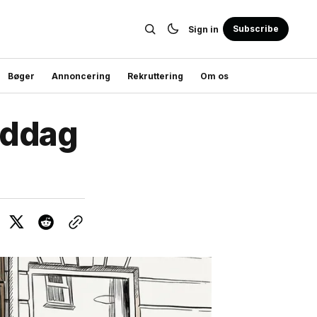
Subscribe
Sign in
Bøger
Annoncering
Rekruttering
Om os
goddag