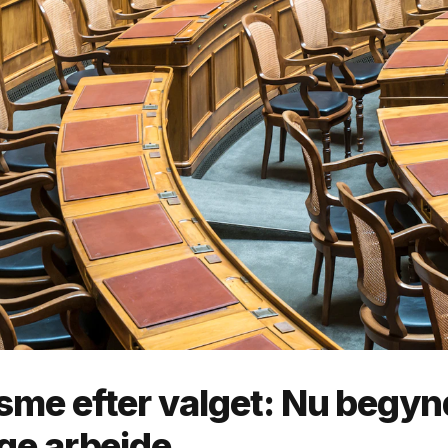
sme efter valget: Nu begyn
ige arbejde