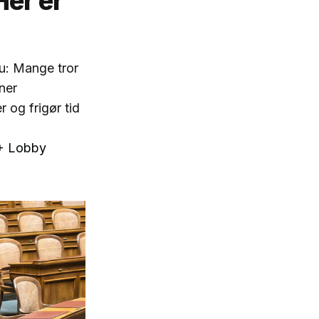
Her er
nu: Mange tror
ner
 og frigør tid
I+ Lobby