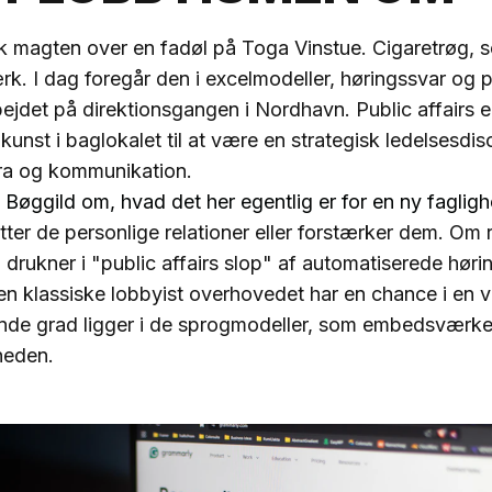
 magten over en fadøl på Toga Vinstue. Cigaretrøg, s
k. I dag foregår den i excelmodeller, høringssvar og p
ejdet på direktionsgangen i Nordhavn. Public affairs er
nst i baglokalet til at være en strategisk ledelsesdisci
ura og kommunikation.
d Bøggild om, hvad det her egentlig er for en ny fagligh
tter de personlige relationer eller forstærker dem. Om r
 drukner i "public affairs slop" af automatiserede høri
n klassiske lobbyist overhovedet har en chance i en v
nde grad ligger i de sprogmodeller, som embedsværket 
gheden.