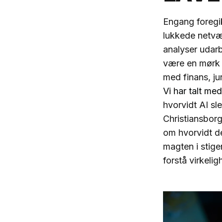
Engang foregik
lukkede netvær
analyser udarb
være en mørk ku
med finans, j
Vi har talt me
hvorvidt AI sle
Christiansborg
om hvorvidt de
magten i stige
forstå virkeli