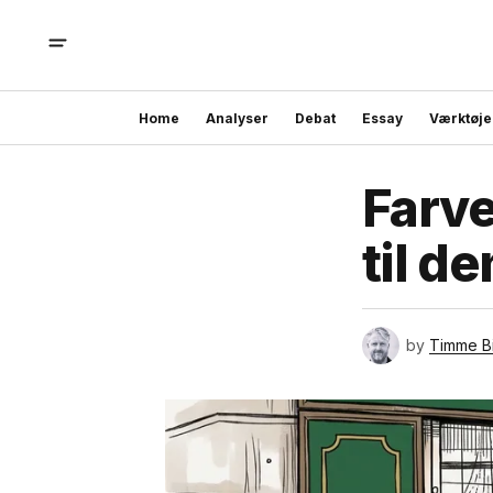
Home
Analyser
Debat
Essay
Værktøje
Farve
til d
by
Timme B