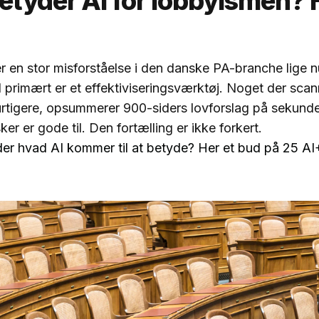
etyder AI for lobbyismen? 
r en stor misforståelse i den danske PA-branche lige 
 AI primært er et effektiviseringsværktøj. Noget der scan
rtigere, opsummerer 900-siders lovforslag på sekunder
ker er gode til. Den fortælling er ikke forkert.
er hvad AI kommer til at betyde? Her et bud på 25 A