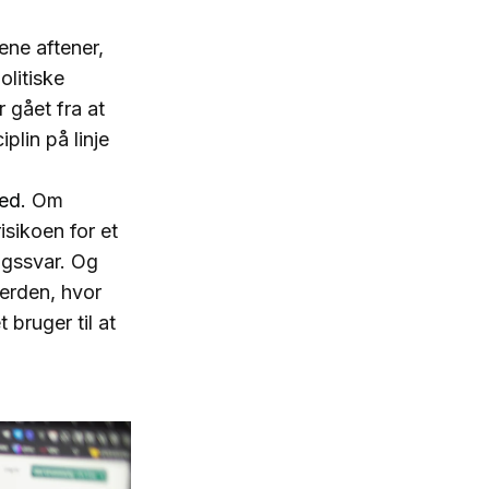
ene aftener,
olitiske
 gået fra at
plin på linje
ed.
Om
isikoen for et
ngssvar. Og
erden, hvor
bruger til at