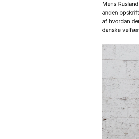
Mens Rusland b
anden opskrift
af hvordan den
danske velfær