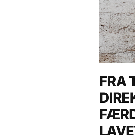
FRA 
DIRE
FÆRD
LAVE