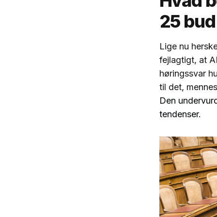
Hvad b
25 bud
Lige nu herske
fejlagtigt, at
høringssvar hu
til det, mennes
Den undervurd
tendenser.