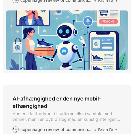
copenhagen review of communication
Brian Due
AI-afhængighed er den nye mobil-
afhængighed
Han er ikke fordybet i studierne eller i samtale med
venner, men i en dyb dialog med en kunstig intelligens –
en AI-ven skabt på platformen Character.AI. Han er
copenhagen review of communication
Brian Due
afhængig af AI.