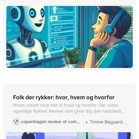
Folk der rykker: hvor, hvem og hvorfor
Hvem rykker hvor hen til hvad og hvorfor. Her vores
ugentlige Rykker Review som giver dig den nødvendige
overblik Charlotte Risskov Kræfting bliver Sustainability
copenhagen review of communication
Timme Bisgaard Munk
Reporting and Communication Responsible hos ECCO
fra 1. februar 2025. Tidligere chef for strategisk
kommunikation og bæredygtighed hos POULSEN ApS.