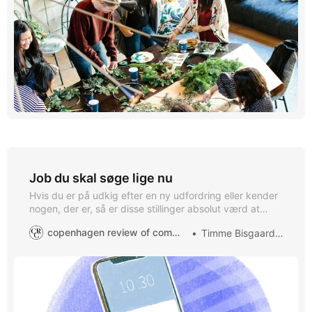
Job du skal søge lige nu
Hvis du er på udkig efter en ny udfordring eller kender
nogen, der er, så er disse stillinger absolut værd at
tjekke ud! Dem her ville vi søge: Jobmuligheder inden
copenhagen review of communication
Timme Bisgaard Munk
for kommunikation lige nu 💼 🔎 Leder du efter din
næste spændende karrieremulighed? Her er nogle
stillinger inden for kommunikation og marketing,