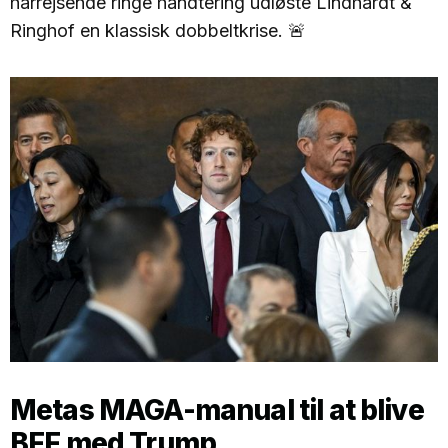
hårrejsende ringe håndtering udløste Lindhardt &
Ringhof en klassisk dobbeltkrise. 🚨
Metas MAGA-manual til at blive
BFF med Trump