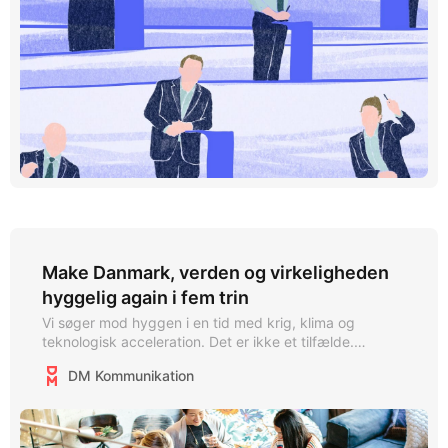
Mio Voisin starter som freelance fotojournalist
Make Danmark, verden og virkeligheden
hyggelig again i fem trin
Vi søger mod hyggen i en tid med krig, klima og
teknologisk acceleration. Det er ikke et tilfælde.
Tidsånden viser, at vi desperat søger væk fra
DM Kommunikation
skærmene og ind i den fysiske virkelighed. Det handler
om at være til stede her og nu, sammen med andre
mennesker.