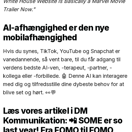
White House Website Is Basically a Marvel Movie
Trailer Now."
AI-afhængighed er den nye
mobilafhængighed
Hvis du synes, TikTok, YouTube og Snapchat er
vanedannende, så vent bare, til du får adgang til
verdens bedste AI-ven, -terapeut, -partner, -
kollega eller -forbillede. 🤖 Denne AI kan interagere
med dig og tilfredsstille dine dybeste behov for at
blive set og hørt. 👀💬
Læs vores artikel i DM
Kommunikation:
📲 SOME er so
last year! Fra FOMO til FOMO