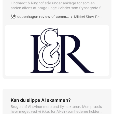
Lindhardt & Ringhof står under anklage for som en
anden alfons at bruge unge kvinder som frynsegode for
forlagets mandlige forfattere. Først reagerede forlaget
copenhagen review of communication
Mikkel Skov Petersen
på kritikken med aggressiv victim blaming, men trak
siden i land. Med den hårrejsende ringe håndtering
selvudløste Lindhardt & Ringhof en klassisk
dobbeltkrise. Metoo-bølgen har ramt forlagsbranchen
og
Kan du slippe AI skammen?
Brugen af AI sviner mere end fly-sektoren. Men præcis
hvor meget ved vi ikke, for AI-virksomhederne holder