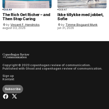
ESSAY
DEBAT
The Rich Get Richer – and
Ikke tillykke med jobbet,
Then Stop Caring
Sofie
by
Vincent F. Hendricks
by
Timme Bisgaard Munk
august 03, 2026
juli 31, 2026
Copyright © 2023 copenhagen review of communication.
Published with
Ghost
and
copenhagen review of communication
.
Sign up
Kontakt
Subscribe