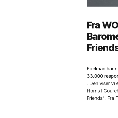
Fra WO
Barome
Friend
Edelman har ne
33.000 respon
. Den
viser vi
Horns i Courc
Friends". Fra 