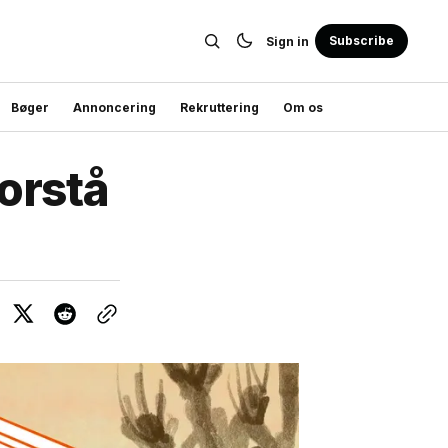
Subscribe
Sign in
Bøger
Annoncering
Rekruttering
Om os
forstå