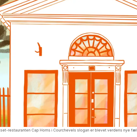
jetset-restauranten Cap Horns i Courchevels slogan er blevet verdens nye fæl