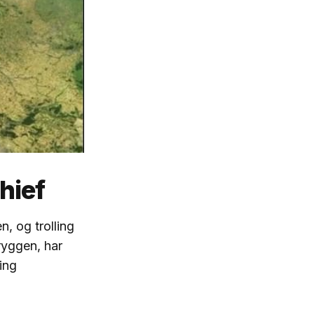
hief
n, og trolling
ryggen, har
ing