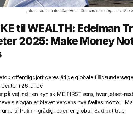
jetset-restauranten Cap Horn i Courchevels slogan er: "Mak
KE til WEALTH: Edelman Tr
ter 2025: Make Money No
s
top offentliggjort deres årlige globale tillidsundersøg
denter i 28 lande
 er på vej ind i en kynisk ME FIRST æra, hvor jetset-re
hevels slogan er blevet verdens nye fælles motto: "
Trump til Putin - grådigheden er global. Sad but true.