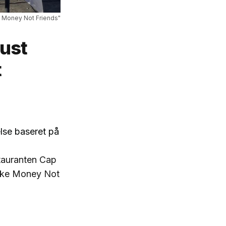
e Money Not Friends"
ust
t
else baseret på
stauranten Cap
Make Money Not