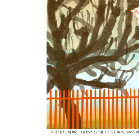
vi er på vej ind i en kynisk ME FIRST æra, hvor 