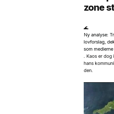
zone st
🌊
Ny analyse: Tr
lovforslag, de
som medierne
. Kaos er dog 
hans kommunik
den.