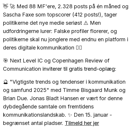
👋 🚀 Med 88 MF'ere, 2.328 posts på én måned og
Sascha Faxe som topscorer (412 posts!), tager
politikerne det nye medie seriøst ⚠️ Men
udfordringerne lurer: Falske profiler florerer, og
politikerne skal nu jonglere med endnu en platform i
deres digitale kommunikation 🤹‍♂️
🎯 Next Level IC og Copenhagen Review of
Communication i
nviterer til gratis trend-oplæg
:
🔮 "Vigtigste trends og tendenser i kommunikation
og samfund 2025" med Timme Bisgaard Munk og
Brian Due. Jonas Bladt Hansen er vært for denne
dybdegående samtale om fremtidens
kommunikationslandskab. ✨ Den 15. januar -
begrænset antal pladser.
Tilmeld her jer