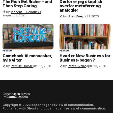
The Rich Get Richer – and
Derfor er jeg skeptisk
Then Stop Caring
overfor metaforer og
analogier
by
Vincent F. Hendricks
august 03, 2026
by
Brian Due
juli 21, 2026
ESSAY
ESSAY
Comeback til mennesker,
Hvad er New Business for
hvis vi tør
Business-bogen ?
by
Pernille Holbøll
juni 12, 2026
by
Peter Svarre
april 23, 2026
Copyright © 2023 copenhagen review of communication.
Published with
Ghost
and
copenhagen review of communication
.