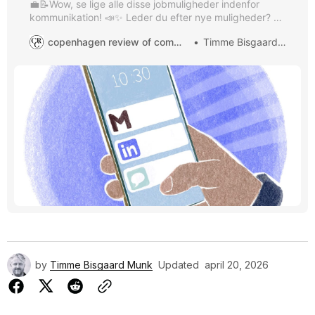
💼📝Wow, se lige alle disse jobmuligheder indenfor
kommunikation! 📣✨ Leder du efter nye muligheder? 🔎
Så tjek disse stillinger ud: 1. Kommunikations- og
copenhagen review of communication
Timme Bisgaard Munk
presserådgiver hos Københavns Universitet 📚
Københavns Universitet søger en kommunikations- og
presserådgiver til at finde og fortælle de gode historier
fra videnskabens verden. 2. Senior Communication
Partner – Product Supply & Quality
by
Timme Bisgaard Munk
Updated
april 20, 2026