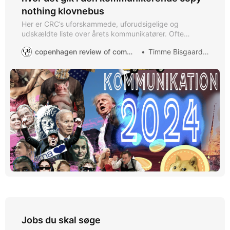
nothing klovnebus
Her er CRC’s uforskammede, uforudsigelige og
udskældte liste over årets kommunikatører. Ofte
efterlignet, aldrig kopieret. Fra alle os, som forholder os
copenhagen review of communication
Timme Bisgaard Munk
max nitty-gritty hetzagtigt til andres kommunikation år
efter år til jer i klovnebussen.
Jobs du skal søge