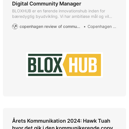
Digital Community Manager
BLOXHUB er en førende innovationshub inden for
bæredygtig byudvikling. Vi har ambitiøse mål og vil
være det sted, man globalt søger mod for at tilgå den
copenhagen review of communication
Copenhagen ROC
nyeste forskning, øge sin innovationsevne og skalere
sin forretning inden for bæredygtig byudvikling. Vi
søger en digital community manager, der kan stå i
spidsen
Årets Kommunikation 2024: Hawk Tuah
hvor det gik i den kommunikerende copy