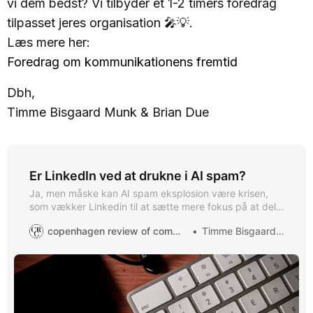
vi dem bedst? Vi tilbyder et 1-2 timers foredrag
tilpasset jeres organisation 🎤💡.
Læs mere her:
Foredrag om kommunikationens fremtid
Dbh,
Timme Bisgaard Munk & Brian Due
Er LinkedIn ved at drukne i AI spam?
Ja, men måske kan AI spam eksplosion være krisen,
som vækker Linkedin til at sætte mere fokus på at dele
viden for alvor af højste kvalitet fra og med de bedste i
copenhagen review of communication
Timme Bisgaard Munk
netværket.