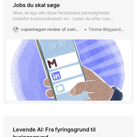
Jobs du skal søge
Wow, se lige alle disse fantastiske jobmuligheder
indenfor kommunikation! 📣✨ Leder du efter nye
muligheder? 🔎 Så tjek disse seje stillinger ud:
copenhagen review of communication
Timme Bisgaard Munk
Kontorchef til strategisk styring og udvikling af IT-
området i Forsvarsministeriet (Genopslag) 💻
Forsvarsministeriet søger en kontorchef med ansvar for
informationssikkerhed, databeskyttelse og strategisk
IT-udvikling. Senior Communications Specialist Leo
Pharma- Global Communications
Levende AI: Fra fyringsgrund til