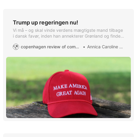
Trump up regeringen nu!
Vi må – og skal vinde verdens mægtigste mand tilbage
i dansk favør, inden han annekterer Grønland og finder
ud af, at “The tax Lady Vestager” er en højt elsket
copenhagen review of communication
Annica Caroline Carlsen
dansk toppolitiker.