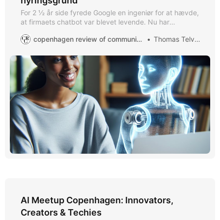
hyringsgrund
For 2 ½ år side fyrede Google en ingeniør for at hævde,
at firmaets chatbot var blevet levende. Nu har
milliardvirksomheden Anthropic hyret en forsker, der
copenhagen review of communication
Thomas Telving
skal undersøge AI-modellers mentale velbefindende.
AI Meetup Copenhagen: Innovators,
Creators & Techies