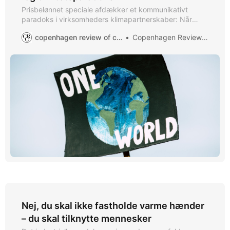
Prisbelønnet speciale afdækker et kommunikativt
paradoks i virksomheders klimapartnerskaber: Når
kommercielle og sociale interesser mødes, viser det sig,
copenhagen review of communication
Copenhagen Review of Communication
at mindre gennemsigtighed faktisk kan øge
troværdigheden. Dette rejser nye spørgsmål om
fremtidens partnerskaber.
Nej, du skal ikke fastholde varme hænder
– du skal tilknytte mennesker