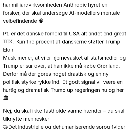
har milliardvirksomheden Anthropic hyret en
forsker, der skal undersøge AI-modellers mentale
velbefindende 🧠
Pt. er det danske forhold til USA alt andet end great
🇺🇸. Kun
fire procent af danskerne støtter Trump
.
Elon
Musk mener, at vi er hjernevasket af statsmedier
og
Trump er sur over, at han ikke må købe Grønland.
Derfor må der gøres noget drastisk og en ny
politisk styrke rykke ind. Et godt signal vil være en
hurtig og dramatisk Trump up regeringen nu og her
🏛️
Nej, du skal ikke fastholde varme hænder – du skal
tilknytte mennesker
🤝Det industrielle og dehumaniserende sprog fylder