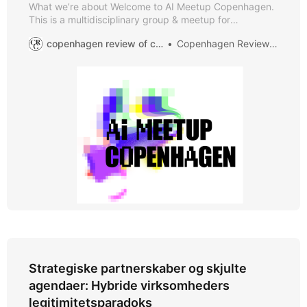
What we’re about Welcome to AI Meetup Copenhagen.
This is a multidisciplinary group & meetup for
innovators, creators, and techies who are passionate
copenhagen review of communication
Copenhagen Review of Communication
about learning and talking about Artificial Intelligence.
The focus of the group is our quarterly meetups in
Copenhagen (IRL). Join us to network and share ideas
with
Strategiske partnerskaber og skjulte
agendaer: Hybride virksomheders
legitimitetsparadoks