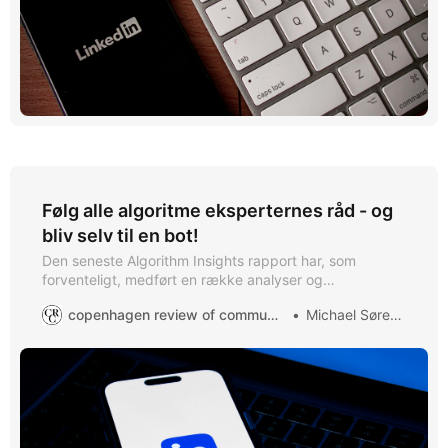
Følg alle algoritme eksperternes råd - og
bliv selv til en bot!
Den seneste Algorithm Insights rapport har, som
forventeligt, medført en række analyser og
anbefalinger fra selvudnævnte eksperter. Men lad os se
copenhagen review of communication
Michael Sørensen
kritisk på nogle af påstandene