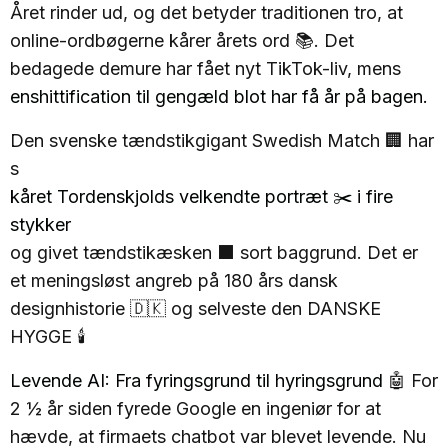
Året rinder ud, og det betyder traditionen tro, at
online-ordbøgerne kårer årets ord 📚. Det
bedagede demure har fået nyt TikTok-liv, mens
enshittification til gengæld blot har få år på bagen.
Den svenske tændstikgigant Swedish Match 🏢 har
s
kåret Tordenskjolds velkendte portræt ✂️ i fire
stykker
og givet tændstikæsken ⬛ sort baggrund. Det er
et meningsløst angreb på 180 års dansk
designhistorie 🇩🇰 og selveste den DANSKE
HYGGE 🕯️
Levende AI: Fra fyringsgrund til hyringsgrund
🤖 For
2 ½ år siden fyrede Google en ingeniør for at
hævde, at firmaets chatbot var blevet levende. Nu