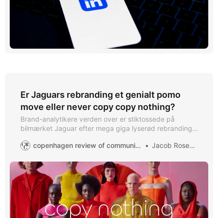
Er Jaguars rebranding et genialt pomo
move eller never copy copy nothing?
Brand-analytikere verden over er stiktossede på
bilmærket Jaguar efter mega giga lyserød rebranding.
Er det her genialt postmoderne marketing , eller har
copenhagen review of communication
Jacob Rosendal
jaguar begået brandmæssigt harakiri i deres
desperation efter at kopiere... ingenting?