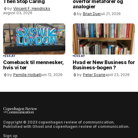
Then Stop Caring
overfor metaforer og
analogier
by
Vincent F. Hendricks
august 03, 2026
by
Brian Due
juli 21, 2026
ESSAY
ESSAY
Comeback til mennesker,
Hvad er New Business for
hvis vi tør
Business-bogen ?
by
Pernille Holbøll
juni 12, 2026
by
Peter Svarre
april 23, 2026
Copyright © 2023 copenhagen review of communication.
Published with
Ghost
and
copenhagen review of communication
.
Sign up