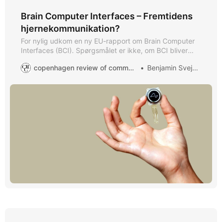
Brain Computer Interfaces – Fremtidens
hjernekommunikation?
For nylig udkom en ny EU-rapport om Brain Computer
Interfaces (BCI). Spørgsmålet er ikke, om BCI bliver
hvermandseje, men hvornår. Det rejser en række etiske,
copenhagen review of communication
Benjamin Svejgaard
medicinske og teknologiske spørgsmål.