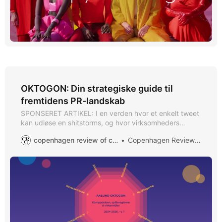
OKTOGON: Din strategiske guide til
fremtidens PR-landskab
SPONSERET ARTIKEL: I en verden hvor et enkelt tweet
kan udløse en shitstorms, og hvor virksomheders
omdømme kan ændres dramatisk på få timer, har
copenhagen review of communication
Copenhagen Review of Communication
professionel PR-håndtering aldrig været vigtigere.
OKTOGON-rapporten fra Aalund træder ind på scenen
på et kritisk tidspunkt, hvor behovet for strategisk
kommunikation er større end nogensinde før.