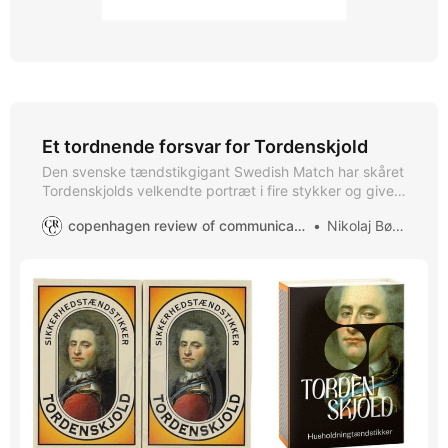
Et tordnende forsvar for Tordenskjold
Den svenske tændstikgigant Swedish Match har skåret
Tordenskjolds velkendte portræt i fire stykker og givet
tændstikæsken sort baggrund. Det er et meningsløst
copenhagen review of communication
Nikolaj Bøgh
angreb på 180 års dansk designhistorie og den hygge,
som generationer af danskere forbinder med det
klassiske design.