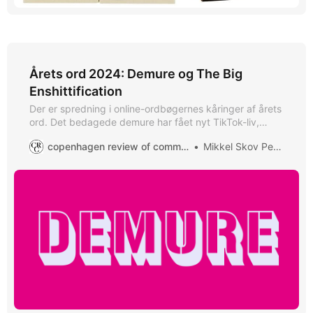
Årets ord 2024: Demure og The Big
Enshittification
Der er spredning i online-ordbøgernes kåringer af årets
ord. Det bedagede demure har fået nyt TikTok-liv,
mens The Big Enshittification til gengæld blot har få på
copenhagen review of communication
Mikkel Skov Petersen
bagen.